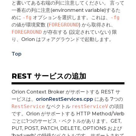
と書いてある右端の列に注意してください。 言って
一番右の列に注意(environment variable)するた
めに
-fg
オプションを選択します。これは、
-fg
の値が環境変数 (
FOREGROUND
) から取得され、
FOREGROUND
が存在する (設定されていない) 限
り、Orion はフォアグラウンドで起動します。
Top
REST サービスの追加
Orion Context Broker がサポートする REST サ
ービスは、
orionRestServices.cpp
にある 7つの
RestService
なベクトル
restServiceV
の項目
です。Orion がサポートする HTTP Method/Verb
ごとに1つのサービス・ベクトルがあります。GET,
PUT, POST, PATCH, DELETE, OPTIONS および
'bad verb' の特殊なベクトルです。サポートされて