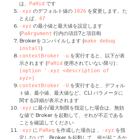
は、
PaHid
です
-xyz
のデフォルト値の
1026
を変更します。た
とえば、
47
-xyz
の最小値と最大値を設定します
(
PaArgument
行内の項目7と項目8)
Brokerをコンパイルします (
make debug 
install
)
contextBroker -u
を実行すると、以下が表
示されます (
PaHid
使用されていない限り) :
[option '-xyz <description of 
xyz>]
contextBroker -U
を実行すると、デフォル
ト値、最小値、最大値など、CLI パラメータに
関する詳細が表示されます
-xyz
に最小/最大制限を指定した場合は、無効
な値で Broker を起動して、それが不正である
ことを確認してください
-xyz
に
PaReq
を作成した場合は 、
-xyz
を指
定しないで、Broker を起動して、何が起こるか