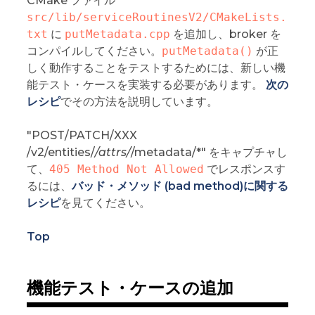
CMake ファイル
src/lib/serviceRoutinesV2/CMakeLists.
txt
に
putMetadata.cpp
を追加し、broker を
コンパイルしてください。
putMetadata()
が正
しく動作することをテストするためには、新しい機
能テスト・ケースを実装する必要があります。
次の
レシピ
でその方法を説明しています。
"POST/PATCH/XXX
/v2/entities/
/attrs/
/metadata/*" をキャプチャし
て、
405 Method Not Allowed
でレスポンスす
るには、
バッド・メソッド (bad method)に関する
レシピ
を見てください。
Top
機能テスト・ケースの追加