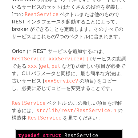
いるサービスのセットはたくさんの役割を定義し、
1つの
RestService
ベクトルまたは他のもので
REST インタフェースを起動することによって、
broker ができることを定義します。そのすべての
サービスはこれらの7つのベクトルに含まれます。
Orion に REST サービスを追加するには、
RestService xxxServiceV[]
(サービスの動詞
である
xxx
(
get
,
put
など)) の新しい項目が必要で
す。CLI パラメータと同様に、最も簡単な方法は、
古いサービス (
xxxServiceV
の項目) をコピー
し、必要に応じてコピーを変更することです。
RestService
ベクトル のこの新しい項目を理解
するには、
src/lib/rest/RestService.h
の
構造体
RestService
を見てください :
typedef
struct
 RestService  
