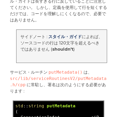
ル・ガイドは長すぎる行に反していることに注意し
てください。 しかし、定義を使用して行を短くする
だけでは、コードを理解しにくくなるので、必要で
はありません。
サイドノート :
スタイル・ガイド
によれば、
ソースコードの行は 120文字を超えるべき
ではありません (
shouldn't
)
サービス・ルーチン
putMetadata()
は、
src/lib/serviceRoutinesV2/putMetadata
.h/cpp
に常駐し、署名は次のようにする必要があ
ります :
std
::
string
putMetadata
(  
