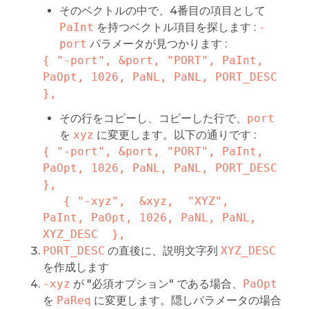
そのベクトルの中で、4番目の項目として
PaInt
を持つベクトル項目を探します :
-
port
パラメータが見つかります :
{ "-port", &port, "PORT", PaInt, 
PaOpt, 1026, PaNL, PaNL, PORT_DESC 
},
その行をコピーし、コピーした行で、
port
を
xyz
に変更します。以下の通りです :
{ "-port", &port, "PORT", PaInt, 
PaOpt, 1026, PaNL, PaNL, PORT_DESC 
},

   { "-xyz",  &xyz,  "XYZ",  
PaInt, PaOpt, 1026, PaNL, PaNL, 
XYZ_DESC  },
PORT_DESC
の直後に、説明文字列
XYZ_DESC
を作成します
-xyz
が "必須オプション" である場合、
PaOpt
を
PaReq
に変更します。隠しパラメータの場合