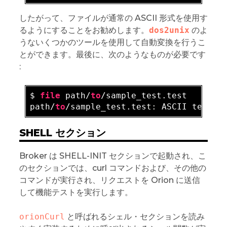
したがって、ファイルが通常の ASCII 形式を使用す
るようにすることをお勧めします。
dos2unix
のよ
うないくつかのツールを使用して自動変換を行うこ
とができます。最後に、次のようなものが必要です
:
$ 
file
 path/
to
/sample_test.test

path/
to
/sample_test.tes
t:
SHELL セクション
Broker は SHELL-INIT セクションで起動され、こ
のセクションでは、curl コマンドおよび、その他の
コマンドが実行され、リクエストを Orion に送信
して機能テストを実行します。
orionCurl
と呼ばれるシェル・セクションを読み