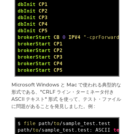
dbInit
CP1
dbInit
CP2
dbInit
CP3
dbInit
CP4
dbInit
CP5
brokerStart
CB
0
IPV4
"-cprForwardLimi
brokerStart
CP1
brokerStart
CP2
brokerStart
CP3
brokerStart
CP4
brokerStart
CP5
Microsoft Windows と Mac で使われる典型的な
形式である、"CRLF ライン・ターミネータ付き
ASCII テキスト" 形式 を使って、テスト・ファイル
に問題があることを発見しました。例 :
$ 
file
 path/
to
/sample_test.test

path/
to
/sample_test.test: ASCII 
text
, 