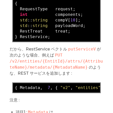
{  

  RequestType   request;          
// T
int
           components;       
// N
std
::
string
   compV[
10
];        
// V
std
::
string
   payloadWord;      
// N
  RestTreat     treat;            
// s
だから、RestService ベクトル
putServiceV
が
次のような場合、例えば
PUT 
/v2/entities/{EntitId}/attrs/{Attribu
teName}/metadata/{MetadataName}
のよう
な、REST サービスを追加します :
{ Metadata,  
7
, 
{ 
"v2"
, 
"entities"
, 
"*
注意 :
項目1 :
Metadata
は、