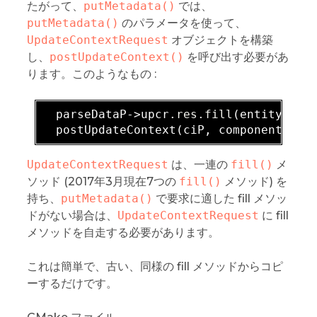
たがって、
putMetadata()
では、
putMetadata()
のパラメータを使って、
UpdateContextRequest
オブジェクトを構築
し、
postUpdateContext()
を呼び出す必要があ
ります。このようなもの :
  parseDataP->upcr
.res
.fill
(entityId, a
  postUpdateContext(ciP, components, c
UpdateContextRequest
は、一連の
fill()
メ
ソッド (2017年3月現在7つの
fill()
メソッド) を
持ち、
putMetadata()
で要求に適した fill メソッ
ドがない場合は、
UpdateContextRequest
に fill
メソッドを自走する必要があります。
これは簡単で、古い、同様の fill メソッドからコピ
ーするだけです。