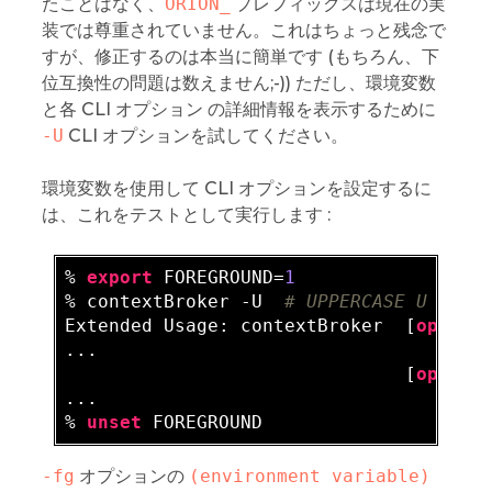
たことはなく、
ORION_
プレフィックスは現在の実
装では尊重されていません。これはちょっと残念で
すが、修正するのは本当に簡単です (もちろん、下
位互換性の問題は数えません;-)) ただし、環境変数
と各 CLI オプション の詳細情報を表示するために
-U
CLI オプションを試してください。
環境変数を使用して CLI オプションを設定するに
は、これをテストとして実行します :
% 
export
 FOREGROUND=
1
% contextBroker -U  
# UPPERCASE U !
Extended Usage: contextBroker  [
option
...

                               [
option
...

% 
unset
-fg
オプションの
(environment variable)