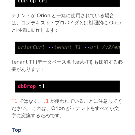
テナントが Orion と一緒に使用されている場合
は、コンテキスト・プロバイダとは対照的に Orion
と同様に動作します :
orionCurl
-
-
tenant
T1
-
-
url
/v2/entiti
tenant T1 (データベース名 ftest-T1) も抹消する必
要があります :
dbDrop
T1
ではなく、
t1
が使われていることに注意してく
ださい。 これは、Orion がテナントをすべて小文
字に変換するためです。
Top