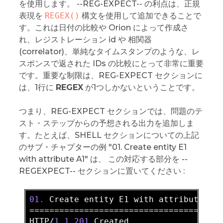
を使用します。 --REG-EXPECT-- の利点は、正規
表現を
REGEX()
構文を使用して追加できることで
す。これは日付の比較や Orion によって作成さ
れ、レジストレーション id や 相関器
(correlator)、単純なタイムスタンプのような、レ
スポンスで返された IDs の比較にとって非常に重要
です。重要な制限は、REG-EXPECT セクションに
は、1行に
REGEX
が1つしかないということです。
つまり、REG-EXPECT セクションでは、問題のテ
スト・ステップからの予想される出力を追加しま
す。たとえば、SHELL セクションについての上記
のサブ・チャプターの例 "01. Create entity E1
with attribute A1" は、 この対応する部分を --
REGEXPECT-- セクションに置いてください :
01.
 Create entity E1 with attribute A1 
====================================== 
HTTP/
1.1
201
 Created  
