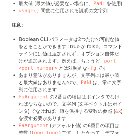
最大値 (最大値が必要ない場合に、
PaNL
を使用)
usage()
関数に使用される説明の文字列
注意
:
Boolean CLI パラメータは2つだけの可能な値
をとることができます : true か false。コマンド
ラインには値は追加されず、オプション自体だ
けが追加されます。例えば、ちょうど
-port 
<port number>
とは対照的な
-fg
です
あまり意味がありませんが、文字列には最小値
と最大値はありませんので、
PaNL
は、常に文字
列に使用されます
PaArgument
の2番目の項目はポインタでなけ
ればならないので、文字列 (文字ベクトルはポイ
ンタ) でなければ、値を保持する変数の参照 (
&x
)
を渡す必要があります
PaArgument
(デフォルト値) の6番目の項目は
整数 (
long long
) です。したがって、デフォ