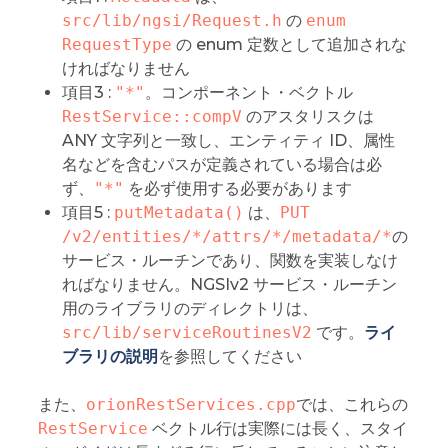
src/lib/ngsi/Request.h
の
enum 
RequestType
の enum 定数として追加されな
ければなりません
項目3 :
"*"
。コンポーネント・ベクトル
RestService::compV
のアスタリスクは
ANY 文字列と一致し、エンティティ ID、属性
名などを含むパスが定義されている場合は必
ず、
"*"
を必ず使用する必要があります
項目5 :
putMetadata()
は、
PUT 
/v2/entities/*/attrs/*/metadata/*
の
サービス・ルーチンであり、関数を実装しなけ
ればなりません。NGSIv2 サービス・ルーチン
用のライブラリのディレクトリは、
src/lib/serviceRoutinesV2
です。
ライ
ブラリの説明
を参照してください
また、
orionRestServices.cpp
では、これらの
RestService
ベクトル行は実際には長く、スタイ