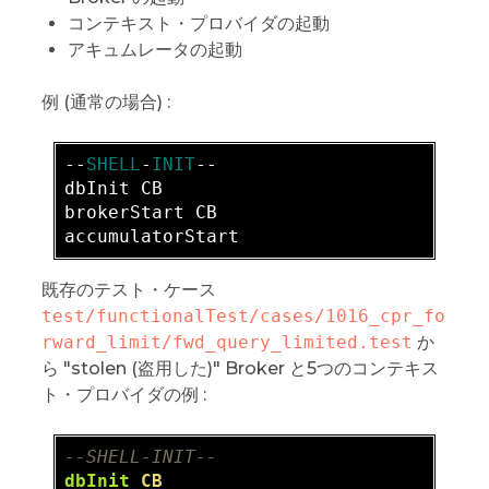
コンテキスト・プロバイダの起動
アキュムレータの起動
例 (通常の場合) :
-
-
SHELL
-
INIT
dbInit CB

brokerStart CB

既存のテスト・ケース
test/functionalTest/cases/1016_cpr_fo
rward_limit/fwd_query_limited.test
か
ら "stolen (盗用した)" Broker と5つのコンテキス
ト・プロバイダの例 :
--SHELL-INIT--  
dbInit
CB