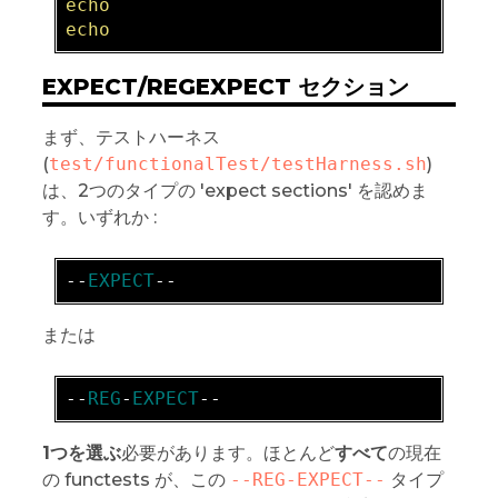
echo  

EXPECT/REGEXPECT セクション
まず、テストハーネス
(
test/functionalTest/testHarness.sh
)
は、2つのタイプの 'expect sections' を認めま
す。いずれか :
-
-
EXPECT
または
-
-
REG
-
EXPECT
1つを選ぶ
必要があります。ほとんど
すべて
の現在
の functests が、この
--REG-EXPECT--
タイプ