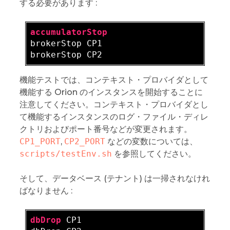
する必要があります :
accumulatorStop
brokerStop CP1  

機能テストでは、コンテキスト・プロバイダとして
機能する Orion のインスタンスを開始することに
注意してください。コンテキスト・プロバイダとし
て機能するインスタンスのログ・ファイル・ディレ
クトリおよびポート番号などが変更されます。
CP1_PORT
,
CP2_PORT
などの変数については、
scripts/testEnv.sh
を参照してください。
そして、データベース (テナント) は一掃されなけれ
ばなりません :
dbDrop
 CP1  
