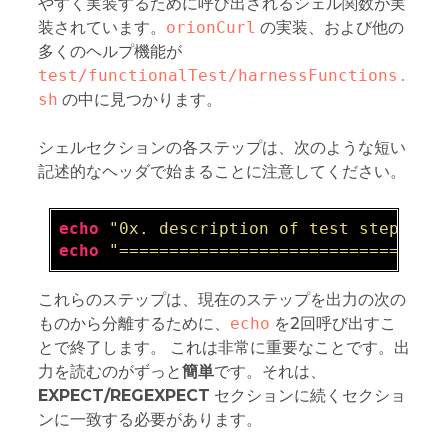
やすく実装するために呼び出されるシェル関数が実
装されています。
orionCurl
の実装、および他の
多くのヘルプ機能が
test/functionalTest/harnessFunctions.
sh
の中に見つかります。
シェルセクションの各ステップは、次のような短い
記述的なヘッダで始まることに注意してください。
echo
"0x. description of test step 0x"
echo
"==============================="
これらのステップは、現在のステップを出力の次の
ものから分離するために、
echo
を2回呼び出すこ
とで終了します。 これは非常に重要なことです。出
力を読むのがずっと
簡単
です。それは、
EXPECT/REGEXPECT
セクションに続くセクショ
ンに一致する必要があります。