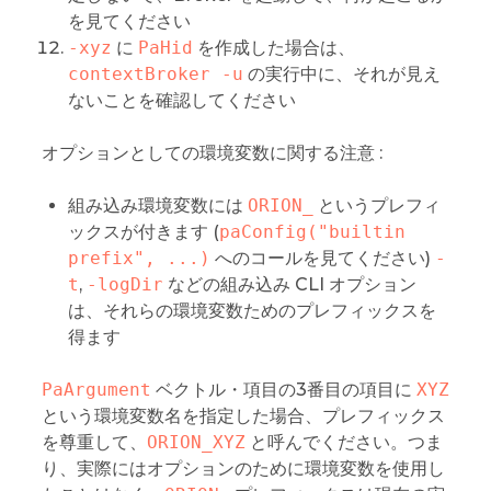
を見てください
-xyz
に
PaHid
を作成した場合は、
contextBroker -u
の実行中に、それが見え
ないことを確認してください
オプションとしての環境変数に関する注意 :
組み込み環境変数には
ORION_
というプレフィ
ックスが付きます (
paConfig("builtin 
prefix", ...)
へのコールを見てください)
-
t
,
-logDir
などの組み込み CLI オプション
は、それらの環境変数ためのプレフィックスを
得ます
PaArgument
ベクトル・項目の3番目の項目に
XYZ
という環境変数名を指定した場合、プレフィックス
を尊重して、
ORION_XYZ
と呼んでください。つま
り、実際にはオプションのために環境変数を使用し