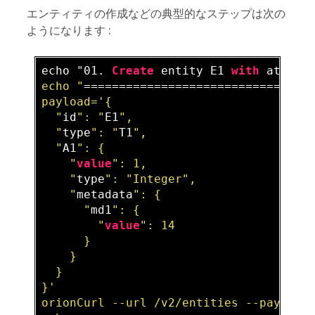
エンティティの作成などの典型的なステップは次の
ようになります :
echo "01. 
Create
 entity E1 
with
 attrib
echo "
================================
payload='{  

  "
id
": "
E1
",  

  "
type
": "
T1
",  

  "
A1
": {  

    "
value
": 1,  

    "
type
": "
Integer
",  

    "
metadata
": {  

      "
md1
": {  

        "
value
": 14  

      }  

    }  

  }  

}'  

orionCurl --url /v2/entities --payload