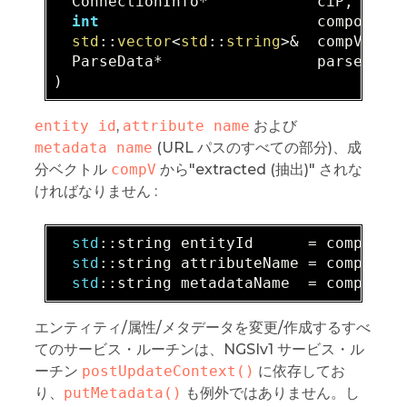
  ConnectionInfo*            ciP,  

int
                        components
std
::
vector
<
std
::
string
>&  compV,  

  ParseData*                 parseDataP
)
entity id
,
attribute name
および
metadata name
(URL パスのすべての部分)、成
分ベクトル
compV
から"extracted (抽出)" されな
ければなりません :
std
:
:string entityId      = compV[
2
]
;
std
:
:string attributeName = compV[
4
]
;
std
:
:string metadataName  = compV[
6
]
エンティティ/属性/メタデータを変更/作成するすべ
てのサービス・ルーチンは、NGSIv1 サービス・ル
ーチン
postUpdateContext()
に依存してお
り、
putMetadata()
も例外ではありません。し