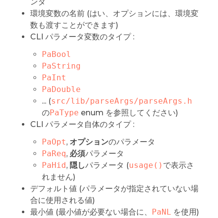
ンタ
環境変数の名前 (はい、オプションには、環境変
数も渡すことができます)
CLI パラメータ変数のタイプ :
PaBool
PaString
PaInt
PaDouble
... (
src/lib/parseArgs/parseArgs.h
の
PaType
enum を参照してください)
CLI パラメータ自体のタイプ :
PaOpt
,
オプション
のパラメータ
PaReq
,
必須
パラメータ
PaHid
,
隠し
パラメータ (
usage()
で表示さ
れません)
デフォルト値 (パラメータが指定されていない場
合に使用される値)
最小値 (最小値が必要ない場合に、
PaNL
を使用)