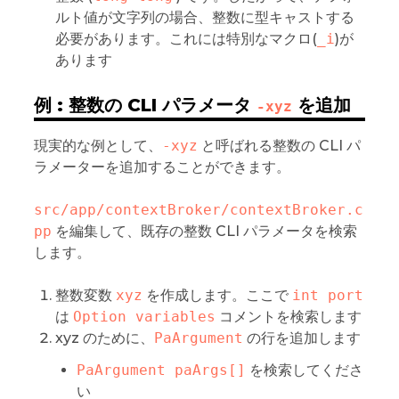
ルト値が文字列の場合、整数に型キャストする
必要があります。これには特別なマクロ(
_i
)が
あります
例 : 整数の CLI パラメータ
を追加
-xyz
現実的な例として、
-xyz
と呼ばれる整数の CLI パ
ラメーターを追加することができます。
src/app/contextBroker/contextBroker.c
pp
を編集して、既存の整数 CLI パラメータを検索
します。
整数変数
xyz
を作成します。ここで
int port
は
Option variables
コメントを検索します
xyz のために、
PaArgument
の行を追加します
PaArgument paArgs[]
を検索してくださ
い