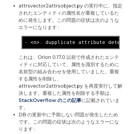
attrsvector2attrsobject.py の実行中に、指定
されたエンティティの属性名が重複しているた
めに発生します。この問題の症状は次のような
エラーになります :
-
 <n>
:
 dupplicate attribute detected
これは、Orion 0.17.0 以前で作成されたエンテ
ィティに対応していて、属性を識別するために
名前型の組み合わせを使用していました。重複
する属性を削除し、
attrsvector2attrsobject.py を再度実行して解
決します。重複した属性を削除する手順は、
StackOverflow のこの記事
に記載されていま
す。
DB の更新中に予期しない問題が発生したため
です。この問題の症状は次のようなエラーにな
ります :