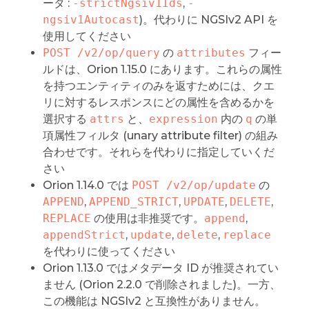
ータ :
-strictNgsiv1Ids
,
-
ngsiv1Autocast
)。代わりに NGSIv2 API を
使用してください
POST /v2/op/query
の
attributes
フィー
ルドは、Orion 1.15.0 にあります。これらの属性
を持つエンティティのみを返すためには、クエ
リに対するレスポンスにどの属性を含めるかを
選択する
attrs
と、
expression
内の
q
の単
項属性フィルタ (unary attribute filter) の組み
合わせです。それらを代わりに指定していくだ
さい
Orion 1.14.0 では
POST /v2/op/update
の
APPEND
,
APPEND_STRICT
,
UPDATE
,
DELETE
,
REPLACE
の使用は非推奨です。
append
,
appendStrict
,
update
,
delete
,
replace
を代わりに使ってください
Orion 1.13.0 ではメタデータ ID が推奨されてい
ません (Orion 2.2.0 で削除されました)。一方、
この機能は NGSIv2 と互換性がありません。