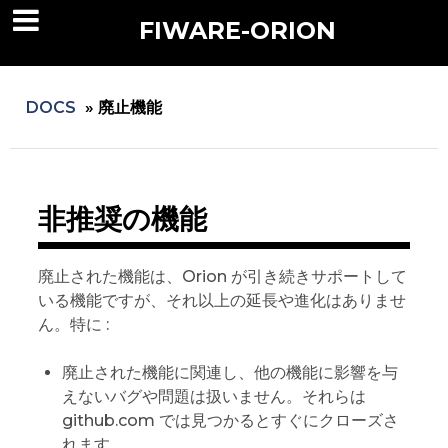
FIWARE-ORION
DOCS
»
廃止機能
非推奨の機能
廃止された機能は、Orion が引き続きサポートして
いる機能ですが、それ以上の延長や進化はありませ
ん。特に :
廃止された機能に関連し、他の機能に影響を与
えないバグや問題は扱いません。それらは
github.com では見つかるとすぐにクローズさ
れます