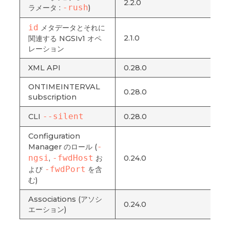
2.2.0
-rush
ラメータ :
)
id
メタデータとそれに
2.1.0
関連する NGSIv1 オペ
レーション
XML API
0.28.0
ONTIMEINTERVAL
0.28.0
subscription
--silent
CLI
0.28.0
Configuration
-
Manager のロール (
ngsi
-fwdHost
,
お
0.24.0
-fwdPort
よび
を含
む)
Associations (アソシ
0.24.0
エーション)