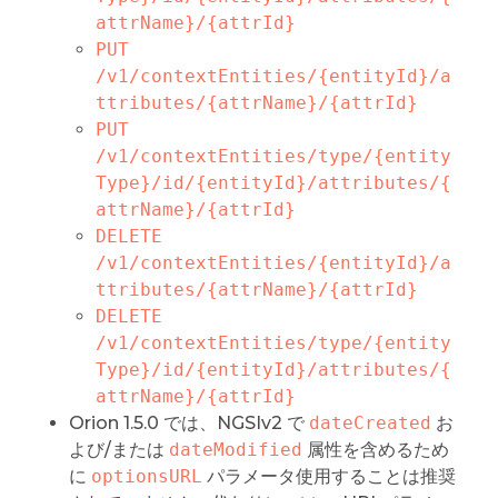
attrName}/{attrId}
PUT 
/v1/contextEntities/{entityId}/a
ttributes/{attrName}/{attrId}
PUT 
/v1/contextEntities/type/{entity
Type}/id/{entityId}/attributes/{
attrName}/{attrId}
DELETE 
/v1/contextEntities/{entityId}/a
ttributes/{attrName}/{attrId}
DELETE 
/v1/contextEntities/type/{entity
Type}/id/{entityId}/attributes/{
attrName}/{attrId}
Orion 1.5.0 では、NGSIv2 で
dateCreated
お
よび/または
dateModified
属性を含めるため
に
optionsURL
パラメータ使用することは推奨