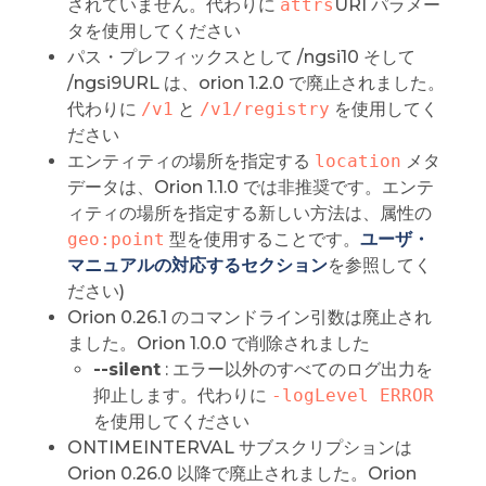
されていません。代わりに
attrs
URI パラメー
タを使用してください
パス・プレフィックスとして /ngsi10 そして
/ngsi9URL は、orion 1.2.0 で廃止されました。
代わりに
/v1
と
/v1/registry
を使用してく
ださい
エンティティの場所を指定する
location
メタ
データは、Orion 1.1.0 では非推奨です。エンテ
ィティの場所を指定する新しい方法は、属性の
geo:point
型を使用することです。
ユーザ・
マニュアルの対応するセクション
を参照してく
ださい)
Orion 0.26.1 のコマンドライン引数は廃止され
ました。Orion 1.0.0 で削除されました
--silent
: エラー以外のすべてのログ出力を
抑止します。代わりに
-logLevel ERROR
を使用してください
ONTIMEINTERVAL サブスクリプションは
Orion 0.26.0 以降で廃止されました。Orion