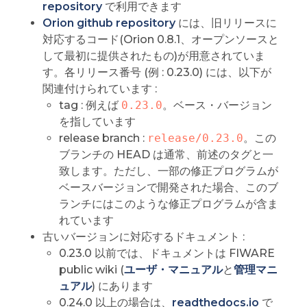
repository
で利用できます
Orion github repository
には、旧リリースに
対応するコード(Orion 0.8.1、オープンソースと
して最初に提供されたもの)が用意されていま
す。各リリース番号 (例 : 0.23.0) には、以下が
関連付けられています :
tag : 例えば
0.23.0
。ベース・バージョン
を指しています
release branch :
release/0.23.0
。この
ブランチの HEAD は通常、前述のタグと一
致します。ただし、一部の修正プログラムが
ベースバージョンで開発された場合、このブ
ランチにはこのような修正プログラムが含ま
れています
古いバージョンに対応するドキュメント :
0.23.0 以前では、ドキュメントは FIWARE
public wiki (
ユーザ・マニュアル
と
管理マニ
ュアル
) にあります
0.24.0 以上の場合は、
readthedocs.io
で