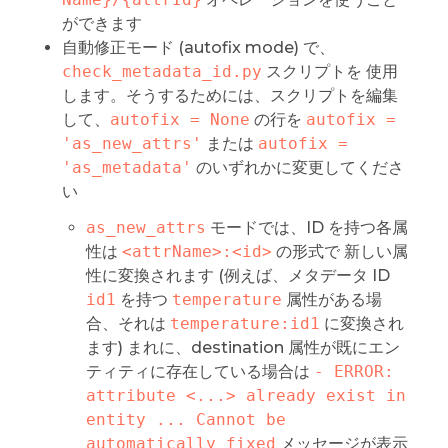
ができます
自動修正モード (autofix mode) で、
check_metadata_id.py
スクリプトを 使用
します。そうするためには、スクリプトを編集
して、
autofix = None
の行を
autofix = 
'as_new_attrs'
または
autofix = 
'as_metadata'
のいずれかに変更してくださ
い
as_new_attrs
モードでは、ID を持つ各属
性は
<attrName>:<id>
の形式で 新しい属
性に変換されます (例えば、メタデータ ID
id1
を持つ
temperature
属性がある場
合、それは
temperature:id1
に変換され
ます) まれに、destination 属性が既にエン
ティティに存在している場合は
- ERROR: 
attribute <...> already exist in 
entity ... Cannot be 
automatically fixed
メッセージが表示