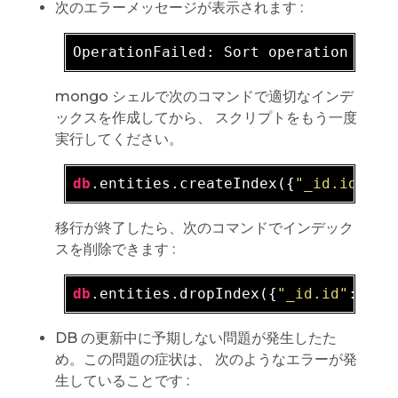
次のエラーメッセージが表示されます :
OperationFailed: Sort operation used
mongo シェルで次のコマンドで適切なインデ
ックスを作成してから、 スクリプトをもう一度
実行してください。
db
.entities.createIndex({
"_id.id"
: 1
移行が終了したら、次のコマンドでインデック
スを削除できます :
db
.entities.dropIndex({
"_id.id"
: 1, 
DB の更新中に予期しない問題が発生したた
め。この問題の症状は、 次のようなエラーが発
生していることです :