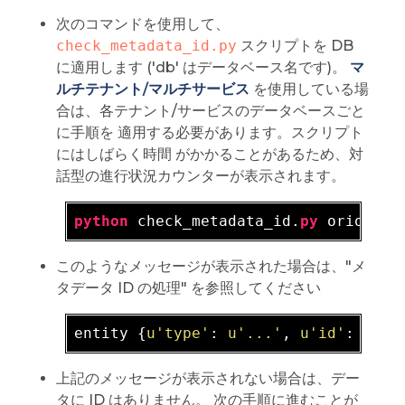
次のコマンドを使用して、
check_metadata_id.py
スクリプトを DB
に適用します ('db' はデータベース名です)。
マ
ルチテナント/マルチサービス
を使用している場
合は、各テナント/サービスのデータベースごと
に手順を 適用する必要があります。スクリプト
にはしばらく時間 がかかることがあるため、対
話型の進行状況カウンターが表示されます。
python
 check_metadata_id.
py
このようなメッセージが表示された場合は、"メ
タデータ ID の処理" を参照してください
entity {
u'type'
: 
u'...'
, 
u'id'
: 
u'..
上記のメッセージが表示されない場合は、デー
タに ID はありません。 次の手順に進むことが