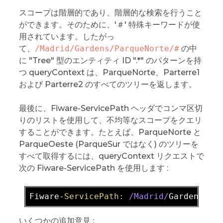
スコープは階層的であり、階層的な検索を行うこと
ができます。そのために、'＃' 特殊キーワードが使
用されています。したがっ
て、
/Madrid/Gardens/ParqueNorte/#
の中
に "Tree" 型のエンティティ ID ".*" のパターンを持
つ queryContext は、ParqueNorte、Parterre1
および Parterre2 のすべてのツリーを返します。
最後に、Fiware-ServicePath ヘッダでコンマ区切
りのリストを使用して、不均等なスコープをクエリ
することができます。たとえば、ParqueNorte と
ParqueOeste (ParqueSur ではなく) のツリーを
すべて取得するには、queryContext リクエストで
次の Fiware-ServicePath を使用します :
Fiware-
ServicePath:
/Madrid/
Gardens
/Pa
いくつかの追加意見 :