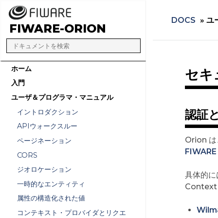
DOCS
»
ユ
FIWARE-ORION
ホーム
セキュ
入門
ユーザ＆プログラマ・マニュアル
イントロダクション
認証
APIウォークスルー
Orio
ページネーション
FIWAR
CORS
ジオロケーション
具体的には
一時的なエンティティ
Conte
属性の構造化された値
Wilm
コンテキスト・プロバイダとリクエ