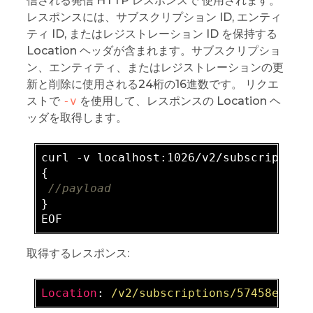
信される発信 HTTP レスポンスで 使用されます。
レスポンスには、サブスクリプション ID, エンティ
ティ ID, またはレジストレーション ID を保持する
Location ヘッダが含まれます。サブスクリプショ
ン、エンティティ、またはレジストレーションの更
新と削除に使用される24桁の16進数です。 リクエ
ストで
-v
を使用して、レスポンスの Location ヘ
ッダを取得します。
curl -v localhost:1026/v2/subscription
{

//payload
}

取得するレスポンス:
Location
: 
/v2/subscriptions/57458eb609