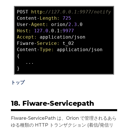
POST 
http:
//127.0.0.1:9977/notify    
Content-
Length:
725
User-
Agent:
 orion/
2.3
Host:
127.0
.0.1:
9977
Accept:
 application/json    

Fiware-
Service:
 t_02    

Content-
Type:
 application/json    

{    

   ...    

トップ
18. Fiware-Servicepath
Fiware-ServicePath は、Orion で管理されるあら
ゆる種類の HTTP トランザクション (着信/発信リ