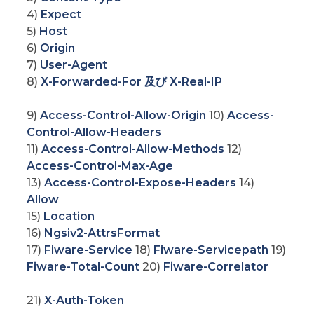
4)
Expect
5)
Host
6)
Origin
7)
User-Agent
8)
X-Forwarded-For 及び X-Real-IP
9)
Access-Control-Allow-Origin
10)
Access-
Control-Allow-Headers
11)
Access-Control-Allow-Methods
12)
Access-Control-Max-Age
13)
Access-Control-Expose-Headers
14)
Allow
15)
Location
16)
Ngsiv2-AttrsFormat
17)
Fiware-Service
18)
Fiware-Servicepath
19)
Fiware-Total-Count
20)
Fiware-Correlator
21)
X-Auth-Token