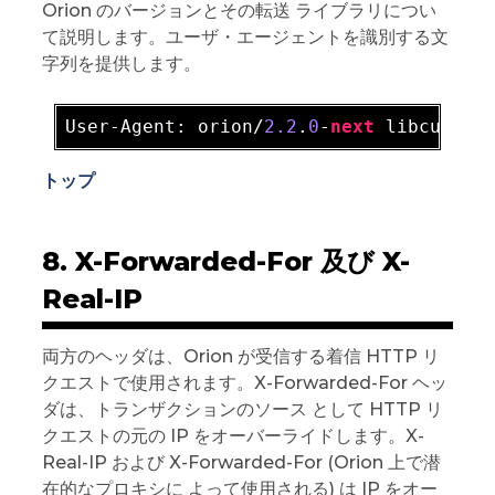
Orion のバージョンとその転送 ライブラリについ
て説明します。ユーザ・エージェントを識別する文
字列を提供します。
User-Agen
t:
 orion/
2.2
.
0
-
next
 libcurl/
7
トップ
8. X-Forwarded-For 及び X-
Real-IP
両方のヘッダは、Orion が受信する着信 HTTP リ
クエストで使用されます。X-Forwarded-For ヘッ
ダは、トランザクションのソース として HTTP リ
クエストの元の IP をオーバーライドします。X-
Real-IP および X-Forwarded-For (Orion 上で潜
在的なプロキシに よって使用される) は IP をオー