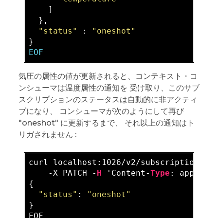
    ]

  },

"status"
 : 
"oneshot"
EOF
気圧の属性の値が更新されると、コンテキスト・コ
ンシューマは温度属性の通知を 受け取り、このサブ
スクリプションのステータスは自動的に非アクティ
ブになり、 コンシューマが次のようにして再び
"oneshot" に更新するまで、 それ以上の通知はト
リガされません :
curl localhost:1026/v2/subscriptions/<s
    -X PATCH -
H
 'Content-
Type
: applica
{

"status"
: 
"oneshot"
}
