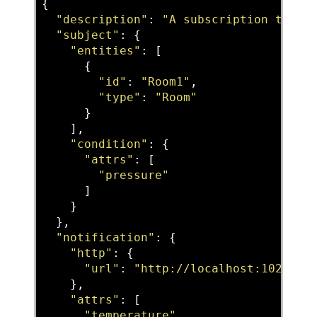
{

"description"
: 
"A subscription to ge
"subject"
: {

"entities"
: [

      {

"id"
: 
"Room1"
,

"type"
: 
"Room"
      }

    ],

"condition"
: {

"attrs"
: [

"pressure"
      ]

    }

  },

"notification"
: {

"http"
: {

"url"
: 
"http://localhost:1028/ac
    },

"attrs"
: [

"temperature"