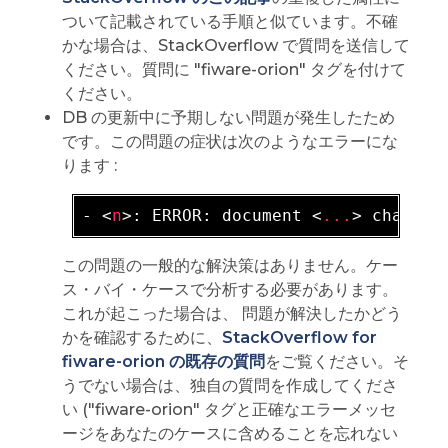
ついて記載されている手順と似ています。不確
かな場合は、StackOverflow で質問を送信して
ください。質問に "fiware-orion" タグを付けて
ください。
DB の更新中に予期しない問題が発生したため
です。この問題の症状は次のようなエラーにな
ります :
- 
<
n
>
: ERROR: document 
<
...
>
この問題の一般的な解決策はありません。ケー
ス・バイ・ケースで分析する必要があります。
これが起こった場合は、 問題が解決したかどう
かを確認するために、
StackOverflow for
fiware-orion の既存の質問
をご覧ください。そ
うでない場合は、独自の質問を作成してくださ
い ("fiware-orion" タグと正確なエラーメッセ
ージをあなたのケースに含めることを忘れない