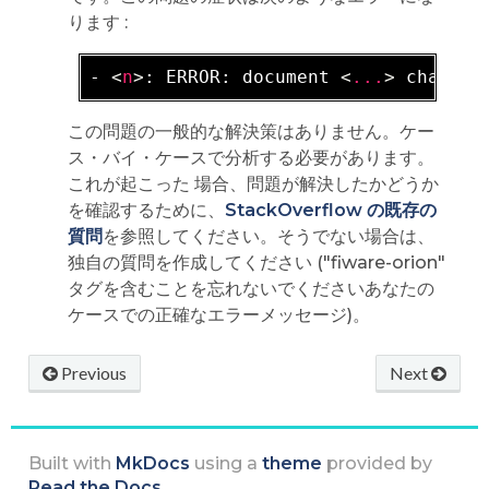
ります :
- 
<
n
>
: ERROR: document 
<
...
>
この問題の一般的な解決策はありません。ケー
ス・バイ・ケースで分析する必要があります。
これが起こった 場合、問題が解決したかどうか
を確認するために、
StackOverflow の既存の
質問
を参照してください。そうでない場合は、
独自の質問を作成してください ("fiware-orion"
タグを含むことを忘れないでくださいあなたの
ケースでの正確なエラーメッセージ)。
Previous
Next
Built with
MkDocs
using a
theme
provided by
Read the Docs
.