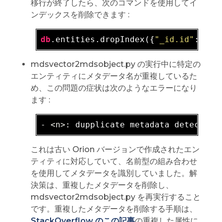
移行が終了したら、次のコマンドを使用してイ
ンデックスを削除できます :
db
.entities.dropIndex({
"_id.id"
: 1, 
mdsvector2mdsobject.py の実行中に特定の
エンティティにメタデータ名が重複しているた
め、この問題の症状は次のようなエラーになり
ます :
- 
<n>
: dupplicate metadata detected 
これは古い Orion バージョンで作成されたエン
ティティに対応していて、名前型の組み合わせ
を使用してメタデータを識別していました。解
決策は、重複したメタデータを削除し、
mdsvector2mdsobject.py を再実行すること
です。重複したメタデータを削除する手順は、
StackOverflow のこの記事
の重複した属性に