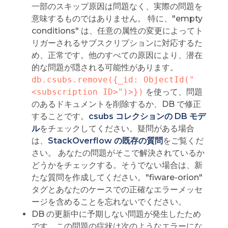
一部のスキップ原因は問題なく、実際の問題を
意味するものではありません。 特に、"empty
conditions" は、任意の属性の変更によってト
リガーされるサブスクリプションに対応するた
め、正常です。他のすべての原因により、潜在
的な問題が隠される可能性があります。
db.csubs.remove({_id: ObjectId("
<subscription ID>")>})
を使って、問題
のあるドキュメントを削除するか、DB で修正
することです。
csubs コレクションの DB モデ
ル
をチェックしてください。疑問がある場合
は、
StackOverflow の既存の質問
をご覧くだ
さい。 あなたの問題がそこで解決されているか
どうかをチェックする。そうでない場合は、新
たな質問を作成してください。"fiware-orion"
タグとあなたのケースでの正確なエラーメッセ
ージを含めることを忘れないでください。
DB の更新中に予期しない問題が発生したため
です。この問題の症状は次のようなエラーにな