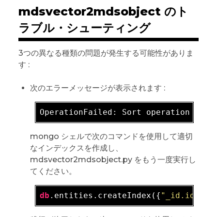
mdsvector2mdsobject のト
ラブル・シューティング
3つの異なる種類の問題が発生する可能性がありま
す :
次のエラーメッセージが表示されます :
OperationFailed: Sort operation used
mongo シェルで次のコマンドを使用して適切
なインデックスを作成し、
mdsvector2mdsobject.py をもう一度実行し
てください。
db
.entities.createIndex({
"_id.id"
: 1