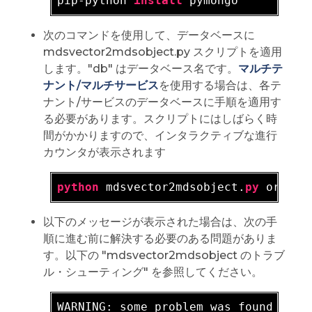
pip-python 
install
次のコマンドを使用して、データベースに
mdsvector2mdsobject.py スクリプトを適用
します。"db" はデータベース名です。
マルチテ
ナント/マルチサービス
を使用する場合は、各テ
ナント/サービスのデータベースに手順を適用す
る必要があります。スクリプトにはしばらく時
間がかかりますので、インタラクティブな進行
カウンタが表示されます
python
 mdsvector2mdsobject.
py
以下のメッセージが表示された場合は、次の手
順に進む前に解決する必要のある問題がありま
す。以下の "mdsvector2mdsobject のトラブ
ル・シューティング" を参照してください。
WARNING: 
some problem was found durin