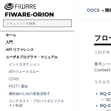
DOCS
»
開
FIWARE-ORION
ホーム
フロ
入門
API リファレンス
このドキ
ユーザ＆プログラマ・マニュアル
番号シーケ
イントロダクション
Cont
APIウォークスルー
CORS
リクエスト
MQTT 通知
属性値のための更新演算子
RQ-
R
コンテキスト・プロバイダとリクエ
スト転送
RQ-