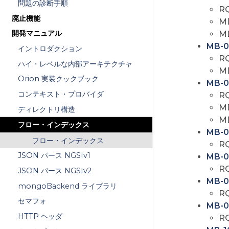
問題の診断手順
R
廃止機能
M
開発マニュアル
M
MB-0
イントロダクション
R
ハイ・レベルな内部アーキテクチャ
M
Orion 実装クックブック
MB-0
コンテキスト・プロバイダ
R
M
ディレクトリ構造
M
フロー・インデックス
MB-0
フロー・インデックス
R
JSON パース NGSIv1
MB-0
R
JSON パース NGSIv2
MB-0
mongoBackend ライブラリ
R
セマフォ
MB-0
HTTP ヘッダ
R