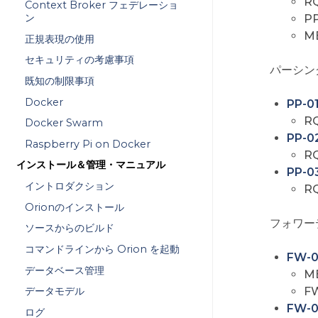
R
Context Broker フェデレーショ
ン
P
M
正規表現の使用
セキュリティの考慮事項
パーシングに
既知の制限事項
Docker
PP-
R
Docker Swarm
PP-
Raspberry Pi on Docker
R
インストール＆管理・マニュアル
PP-
イントロダクション
R
Orionのインストール
フォワーデ
ソースからのビルド
コマンドラインから Orion を起動
FW-
データベース管理
M
F
データモデル
FW-0
ログ