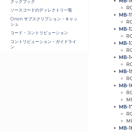
MB-1
クックブック
R
ソースコードのディレクトリ一覧
MB-1
Orion サブスクリプション・キャッ
R
シュ
MB-1
コード・コントリビューション
R
コントリビューション・ガイドライ
MB-1
ン
R
MB-1
R
MB-1
R
MB-1
R
M
MB-1
R
M
MB-1