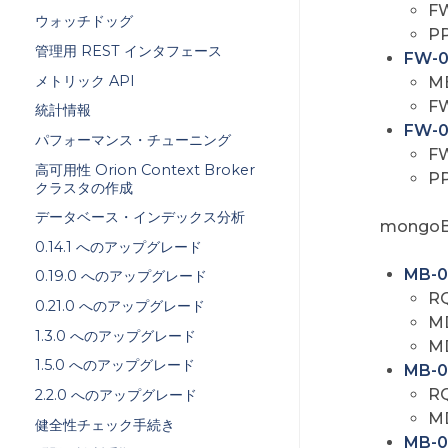
F
ウォッチドッグ
P
管理用 REST インタフェース
FW-
メトリック API
M
F
統計情報
FW-0
パフォーマンス・チューニング
F
高可用性 Orion Context Broker
P
クラスタの作成
データベース・インデックス分析
mongoB
0.14.1 へのアップグレード
MB-0
0.19.0 へのアップグレード
R
0.21.0 へのアップグレード
M
1.3.0 へのアップグレード
M
1.5.0 へのアップグレード
MB-0
R
2.2.0 へのアップグレード
M
健全性チェック手続き
MB-0