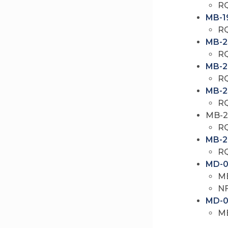
R
MB-1
R
MB-2
R
MB-2
R
MB-2
R
MB-2
R
MB-2
R
MD-0
M
N
MD-0
M