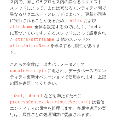
ス内で、同じ CB プロセス内の異なるリクエスト・
スレッドによって、または異なるエンティティ間で
異なるリクエスト・スレッドによって、更新が同時
に実行されることがあるため、
attrs
および
attrsName
全体を設定するのではなく、"delta"
に基づいています。あるスレッドによって設定され
た
attrs/attrsName
は 他のスレッドの
attrs/attrsName
を破壊する可能性がありま
す。
これらの変数は、出力パラメータとして
updateEntity()
に返され、データベースのエン
ティティ更新オペレーションで使用されます。上記
の図を参照してください。
toSet
,
toUnset
などを満たすために
processContextAttributeVector()
は着信
エンティティの属性を処理します。各属性処理の実
行は、属性ごとの処理関数に委譲されます。