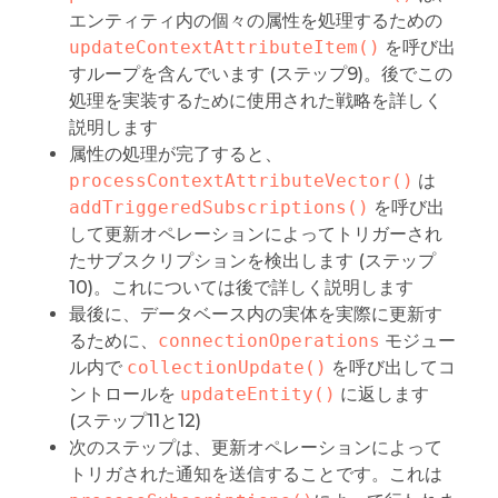
エンティティ内の個々の属性を処理するための
updateContextAttributeItem()
を呼び出
すループを含んでいます (ステップ9)。後でこの
処理を実装するために使用された戦略を詳しく
説明します
属性の処理が完了すると、
processContextAttributeVector()
は
addTriggeredSubscriptions()
を呼び出
して更新オペレーションによってトリガーされ
たサブスクリプションを検出します (ステップ
10)。これについては後で詳しく説明します
最後に、データベース内の実体を実際に更新す
るために、
connectionOperations
モジュー
ル内で
collectionUpdate()
を呼び出してコ
ントロールを
updateEntity()
に返します
(ステップ11と12)
次のステップは、更新オペレーションによって
トリガされた通知を送信することです。これは