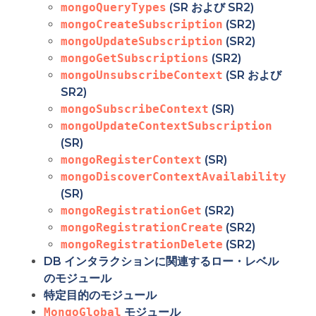
mongoQueryTypes
(SR および SR2)
mongoCreateSubscription
(SR2)
mongoUpdateSubscription
(SR2)
mongoGetSubscriptions
(SR2)
mongoUnsubscribeContext
(SR および
SR2)
mongoSubscribeContext
(SR)
mongoUpdateContextSubscription
(SR)
mongoRegisterContext
(SR)
mongoDiscoverContextAvailability
(SR)
mongoRegistrationGet
(SR2)
mongoRegistrationCreate
(SR2)
mongoRegistrationDelete
(SR2)
DB インタラクションに関連するロー・レベル
のモジュール
特定目的のモジュール
MongoGlobal
モジュール