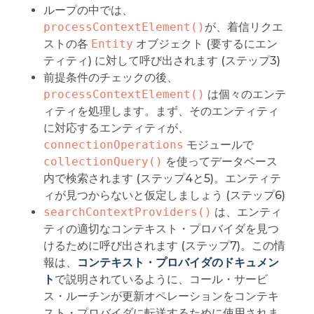
ループの中では、
processContextElement()
が、着信リクエ
ストの各
Entity
オブジェクト (要するにエン
ティティ) に対して呼び出されます (ステップ3)
前提条件のチェックの後、
processContextElement()
は個々のエンテ
ィティを処理します。まず、そのエンティティ
に対応するエンティティが、
connectionOperations
モジュールで
collectionQuery()
を使ってデータベース
内で検索されます (ステップ4と5)。エンティテ
ィが見つからないと仮定しましょう (ステップ6)
searchContextProviders()
は、エンティ
ティの適切なコンテキスト・プロバイダを見つ
けるために呼び出されます (ステップ7)。この情
報は、
コンテキスト・プロバイダのドキュメン
ト
で説明されているように、コール・サービ
ス・ルーチンが更新オペレーションをコンテキ
スト・プロバイダに転送するために使用されま