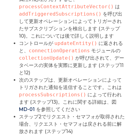
processContextAttributeVector()
は
addTriggeredSubscriptions()
を呼び出
して更新オペレーションによってトリガーされ
たサブスクリプションを検出します (ステップ
10)。これについては後で詳しく説明します
コントロールが
updateEntity()
に返される
と、
connectionOperations
モジュールの
collectionUpdate()
が呼び出されて、デー
タベースの実体を実際に更新します (ステップ11
と12)
次のステップは、更新オペレーションによって
トリガされた通知を送信することです。これは
processSubscriptions()
によって行われ
ます (ステップ13)。これに関する詳細は、図
MD-01
を参照してください
ステップ2でリクエスト・セマフォが取得された
場合、リクエスト・セマフォは戻される前に解
放されます (ステップ14)