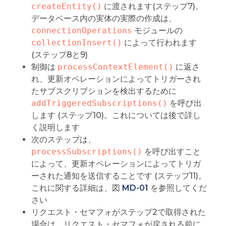
createEntity()
に渡されます(ステップ7)。
データベース内の実体の実際の作成は、
connectionOperations
モジュールの
collectionInsert()
によって行われます
(ステップ8と9)
制御は
processContextElement()
に返さ
れ、更新オペレーションによってトリガーされ
たサブスクリプションを検出するために
addTriggeredSubscriptions()
を呼び出
します (ステップ10)。これについては後で詳し
く説明します
次のステップは、
processSubscriptions()
を呼び出すこと
によって、更新オペレーションによってトリガ
ーされた通知を送信することです (ステップ11)。
これに関する詳細は、図
MD-01
を参照してくだ
さい
リクエスト・セマフォがステップ2で取得された
場合は、リクエスト・セマフォが戻される前に