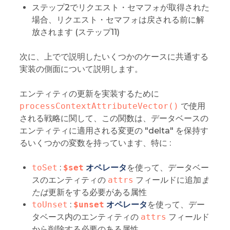
ステップ2でリクエスト・セマフォが取得された
場合、リクエスト・セマフォは戻される前に解
放されます (ステップ11)
次に、上でで説明したいくつかのケースに共通する
実装の側面について説明します。
エンティティの更新を実装するために
processContextAttributeVector()
で使用
される戦略に関して、この関数は、データベースの
エンティティに適用される変更の "delta" を保持す
るいくつかの変数を持っています、特に :
toSet
:
$set
オペレータ
を使って、データベー
スのエンティティの
attrs
フィールドに追加
ま
たは
更新をする必要がある属性
toUnset
:
$unset
オペレータ
を使って、デー
タベース内のエンティティの
attrs
フィールド
から削除する必要のある属性