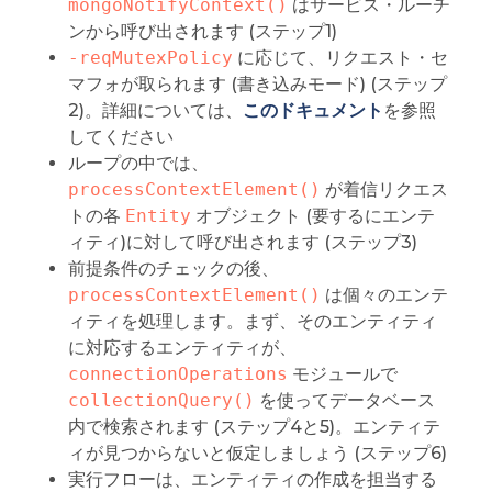
mongoNotifyContext()
はサービス・ルーチ
ンから呼び出されます (ステップ1)
-reqMutexPolicy
に応じて、リクエスト・セ
マフォが取られます (書き込みモード) (ステップ
2)。詳細については、
このドキュメント
を参照
してください
ループの中では、
processContextElement()
が着信リクエス
トの各
Entity
オブジェクト (要するにエンテ
ィティ)に対して呼び出されます (ステップ3)
前提条件のチェックの後、
processContextElement()
は個々のエンテ
ィティを処理します。まず、そのエンティティ
に対応するエンティティが、
connectionOperations
モジュールで
collectionQuery()
を使ってデータベース
内で検索されます (ステップ4と5)。エンティテ
ィが見つからないと仮定しましょう (ステップ6)
実行フローは、エンティティの作成を担当する