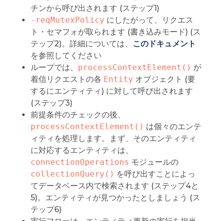
チンから呼び出されます (ステップ1)
-reqMutexPolicy
にしたがって、リクエス
ト・セマフォが取られます (書き込みモード) (ス
テップ2)。詳細については、
このドキュメント
を参照してください
ループでは、
processContextElement()
が
着信リクエストの各
Entity
オブジェクト (要
するにエンティティ) に対して呼び出されます
(ステップ3)
前提条件のチェックの後、
processContextElement()
は個々のエンテ
ィティを処理します。まず、そのエンティティ
に対応するエンティティは、
connectionOperations
モジュールの
collectionQuery()
を呼び出すことによっ
てデータベース内で検索されます (ステップ4と
5)。エンティティが見つかったとしましょう (ス
テップ6)