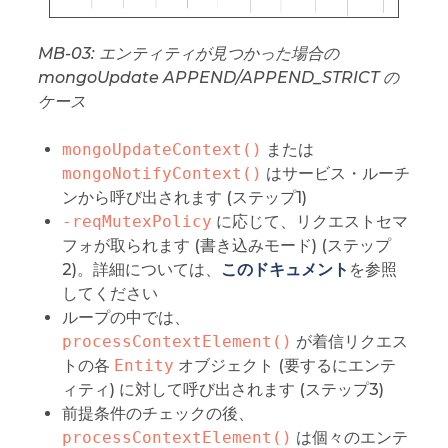
MB-03: エンティティが見つかった場合の
mongoUpdate APPEND/APPEND_STRICT の
ケース
mongoUpdateContext()
または
mongoNotifyContext()
はサービス・ルーチ
ンから呼び出されます (ステップ1)
-reqMutexPolicy
に応じて、リクエストセマ
フォが取られます (書き込みモード) (ステップ
2)。詳細については、
このドキュメント
を参照
してください
ループの中では、
processContextElement()
が着信リクエス
トの各
Entity
オブジェクト (要するにエンテ
ィティ) に対して呼び出されます (ステップ3)
前提条件のチェックの後、
processContextElement()
は個々のエンテ