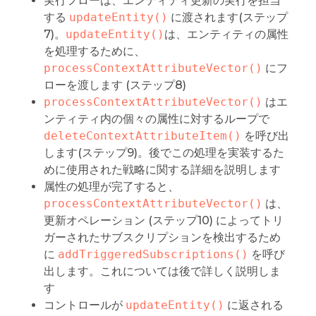
実行フローは、エンティティ更新の実行を担当
する
updateEntity()
に渡されます(ステップ
7)。
updateEntity()
は、エンティティの属性
を処理するために、
processContextAttributeVector()
にフ
ローを渡します (ステップ8)
processContextAttributeVector()
はエ
ンティティ内の個々の属性に対するループで
deleteContextAttributeItem()
を呼び出
します(ステップ9)。後でこの処理を実装するた
めに使用された戦略に関する詳細を説明します
属性の処理が完了すると、
processContextAttributeVector()
は、
更新オペレーション (ステップ10) によってトリ
ガーされたサブスクリプションを検出するため
に
addTriggeredSubscriptions()
を呼び
出します。これについては後で詳しく説明しま
す
コントロールが
updateEntity()
に返される