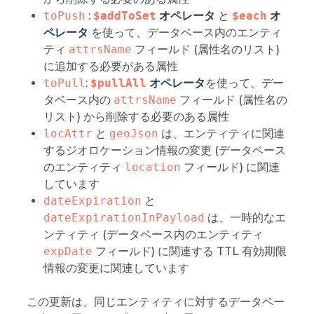
toPush
:
$addToSet
オペレータ
と
$each
オ
ペレータ
を使って、データベース内のエンティ
ティ
attrsName
フィールド (属性名のリスト)
に追加する必要がある属性
toPull
:
$pullAll
オペレータ
を使って、デー
タベース内の
attrsName
フィールド (属性名の
リスト) から削除する必要のある属性
locAttr
と
geoJson
は、エンティティに関連
するジオロケーション情報の変更 (データベース
のエンティティ
location
フィールド) に関連
しています
dateExpiration
と
dateExpirationInPayload
は、一時的なエ
ンティティ (データベース内のエンティティ
expDate
フィールド) に関連する TTL 有効期限
情報の変更に関連しています
この更新は、同じエンティティに対するデータベー