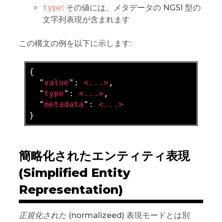
type
: その値には、メタデータの NGSI 型の
文字列表現が含まれます
この構文の例を以下に示します:
{

  "
value
": 
<...>
,

  "
type
": 
<...>
,

  "
metadata
": 
簡略化されたエンティティ表現
(Simplified Entity
Representation)
正規化された
(normalizeed) 表現モードとは別