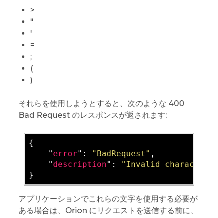
>
"
'
=
;
(
)
それらを使用しようとすると、次のような 400
Bad Request のレスポンスが返されます:
{

    "
error
": 
"BadRequest"
,

    "
description
": 
"Invalid characters
アプリケーションでこれらの文字を使用する必要が
ある場合は、Orion にリクエストを送信する前に、