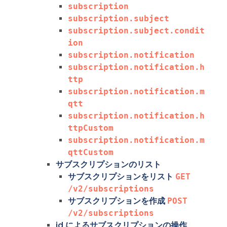
subscription
subscription.subject
subscription.subject.condit
ion
subscription.notification
subscription.notification.h
ttp
subscription.notification.m
qtt
subscription.notification.h
ttpCustom
subscription.notification.m
qttCustom
サブスクリプションのリスト
サブスクリプションをリスト
GET 
/v2/subscriptions
サブスクリプションを作成
POST 
/v2/subscriptions
id によるサブスクリプションの操作