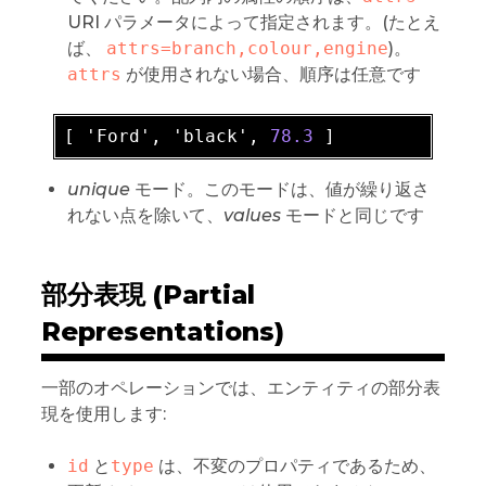
URI パラメータによって指定されます。(たとえ
ば、
attrs=branch,colour,engine
)。
attrs
が使用されない場合、順序は任意です
[ 'Ford', 'black', 
78.3
unique
モード。このモードは、値が繰り返さ
れない点を除いて、
values
モードと同じです
部分表現 (Partial
Representations)
一部のオペレーションでは、エンティティの部分表
現を使用します:
id
と
type
は、不変のプロパティであるため、