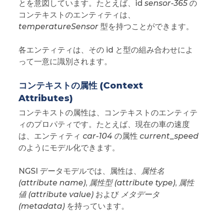
とを意図しています。たとえば、id
sensor-365
の
コンテキストのエンティティは、
temperatureSensor
型を持つことができます。
各エンティティは、その id と型の組み合わせによ
って一意に識別されます。
コンテキストの属性 (Context
Attributes)
コンテキストの属性は、コンテキストのエンティテ
ィのプロパティです。たとえば、現在の車の速度
は、エンティティ
car-104
の属性
current_speed
のようにモデル化できます。
NGSI データモデルでは、属性は、
属性名
(attribute name)
,
属性型 (attribute type)
,
属性
値 (attribute value)
および
メタデータ
(metadata)
を持っています。