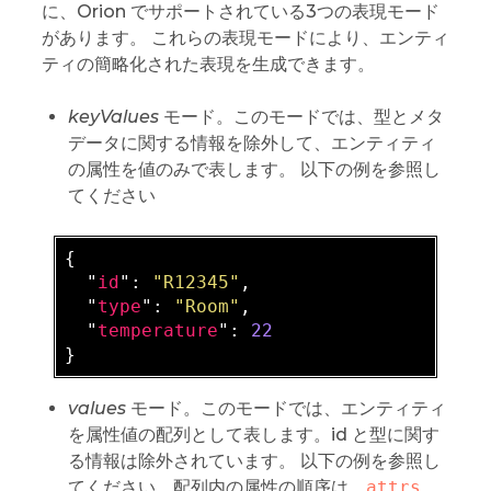
に、Orion でサポートされている3つの表現モード
があります。 これらの表現モードにより、エンティ
ティの簡略化された表現を生成できます。
keyValues
モード。このモードでは、型とメタ
データに関する情報を除外して、エンティティ
の属性を値のみで表します。 以下の例を参照し
てください
{

  "
id
": 
"R12345"
,

  "
type
": 
"Room"
,

  "
temperature
": 
22
values
モード。このモードでは、エンティティ
を属性値の配列として表します。id と型に関す
る情報は除外されています。 以下の例を参照し
てください。配列内の属性の順序は、
attrs