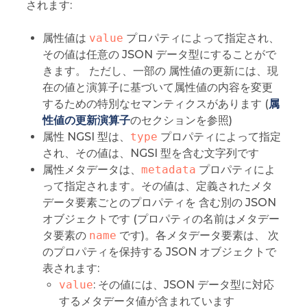
されます:
属性値は
value
プロパティによって指定され、
その値は任意の JSON データ型にすることがで
きます。 ただし、一部の 属性値の更新には、現
在の値と演算子に基づいて属性値の内容を変更
するための特別なセマンティクスがあります (
属
性値の更新演算子
のセクションを参照)
属性 NGSI 型は、
type
プロパティによって指定
され、その値は、NGSI 型を含む文字列です
属性メタデータは、
metadata
プロパティによ
って指定されます。その値は、定義されたメタ
データ要素ごとのプロパティを 含む別の JSON
オブジェクトです (プロパティの名前はメタデー
タ要素の
name
です)。各メタデータ要素は、 次
のプロパティを保持する JSON オブジェクトで
表されます:
value
: その値には、JSON データ型に対応
するメタデータ値が含まれています