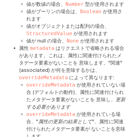
値が数値の場合、
Number
型が使用されます
値がブーリンの場合は、
Boolean
が使用さ
れます
値がオブジェクトまたは配列の場合、
StructuredValue
が使用されます
値が null の場合、
None
が使用されます
属性
metadata
はリクエストで省略される場合
があります。これは、属性に関連付けられたメ
タデータ要素がないことを 意味します。"関連"
(associated) が何を意味するかは、
overrideMetadata
によって異なります:
overrideMetadata
が使用されていない場
合 (デフォルトの動作)、属性に関連付けられ
たメタデータ要素がないことを 意味し、
更新
する必要があります
overrideMetadata
が使用されている場
合、"
属性の更新の結果として
"、属性に関連
付けられたメタデータ要素が ないことを意味
します