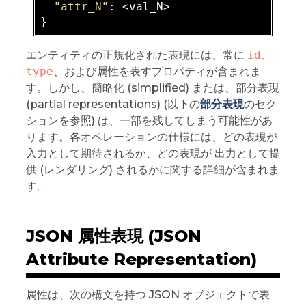
"attr_N"
: 
<val_N>
エンティティの正規化された表現には、常に
id
、
type
、および属性を表すプロパティが含まれま
す。しかし、簡略化 (simplified) または、部分表現
(partial representations) (以下の
部分表現
のセク
ションを参照) は、一部を残してしまう可能性があ
ります。各オペレーションの仕様には、どの表現が
入力として期待されるか、どの表現が 出力として提
供 (レンダリング) されるかに関する詳細が含まれま
す。
JSON 属性表現 (JSON
Attribute Representation)
属性は、次の構文を持つ JSON オブジェクトで表