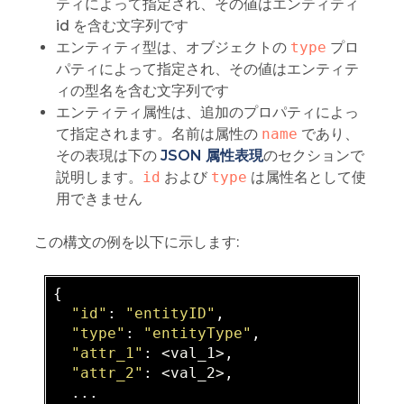
ティによって指定され、その値はエンティティ
id を含む文字列です
エンティティ型は、オブジェクトの
type
プロ
パティによって指定され、その値はエンティテ
ィの型名を含む文字列です
エンティティ属性は、追加のプロパティによっ
て指定されます。名前は属性の
name
であり、
その表現は下の
JSON 属性表現
のセクションで
説明します。
id
および
type
は属性名として使
用できません
この構文の例を以下に示します:
{

"id"
: 
"entityID"
,

"type"
: 
"entityType"
,

"attr_1"
: 
<val_1>
,

"attr_2"
: 
<val_2>
,

  ...
