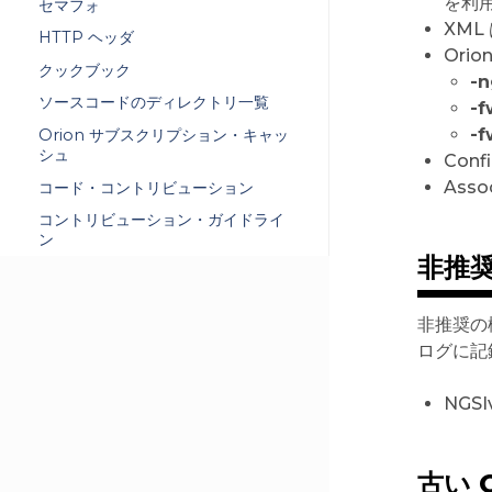
を利
セマフォ
XML
HTTP ヘッダ
Ori
クックブック
-n
ソースコードのディレクトリ一覧
-
-
Orion サブスクリプション・キャッ
シュ
Con
Ass
コード・コントリビューション
コントリビューション・ガイドライ
ン
非推
非推奨の
ログに記
NGS
古い 