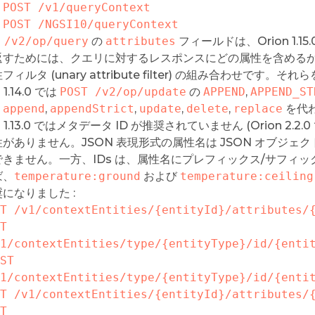
POST /v1/queryContext
POST /NGSI10/queryContext
 /v2/op/query
の
attributes
フィールドは、Orion 1
返すためには、クエリに対するレスポンスにどの属性を含める
フィルタ (unary attribute filter) の組み合わせで
 1.14.0 では
POST /v2/op/update
の
APPEND
,
APPEND_ST
。
append
,
appendStrict
,
update
,
delete
,
replace
を代
on 1.13.0 ではメタデータ ID が推奨されていません (Orion 2
性がありません。JSON 表現形式の属性名は JSON オブジ
できません。一方、IDs は、属性名にプレフィックス/サフィ
ば、
temperature:ground
および
temperature:ceiling
になりました :
T /v1/contextEntities/{entityId}/attributes/
T 
1/contextEntities/type/{entityType}/id/{enti
ST 
1/contextEntities/type/{entityType}/id/{enti
T /v1/contextEntities/{entityId}/attributes/
T 