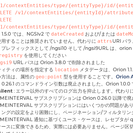
1/contextEntities/type/{entityType}/id/{enti
LETE /v1/contextEntities/{entityId}/attribut
LETE 
1/contextEntities/type/{entityType}/id/{enti
n 1.5.0 では、NGSIv2 で
dateCreated
および/または
dateM
使用することは推奨されていません。代わりに
attrs
URI 
プレフィックスとして /ngsi10 そして /ngsi9URL は、ori
registry
を使用してください
gsi9
URL パスは Orion 3.8.0 で削除されました
ティティの場所を指定する
location
メタデータは、Orion 
い方法は、属性の
geo:point
型を使用することです。
Orio
on 0.26.1 のコマンドライン引数は廃止されました。Orion 1.0
silent
: エラー以外のすべてのログ出力を抑止します。代わり
IMEINTERVAL サブスクリプションは Orion 0.26.0 以降
IMEINTERVAL サブスクリプションにはいくつかの問題がありま
リングの設定をより困難にし、ページネーション/フィルタリン
IMEINTERVAL 通知に基づくユース・ケースは、レセプタが q
ースに変換できるため、実際には必要ありません。ページ区切りやフ