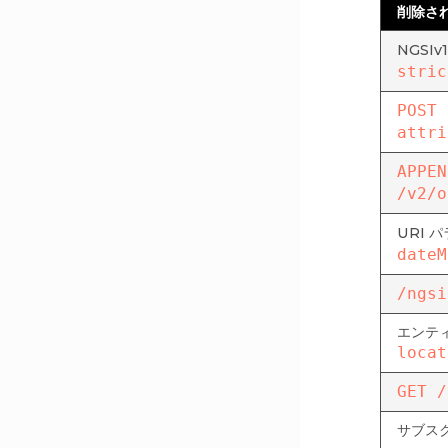
削除さ
NGSIv
stric
POST 
attri
APPEN
/v2/o
URI 
dateM
/ngsi
エンテ
locat
GET /
サブス