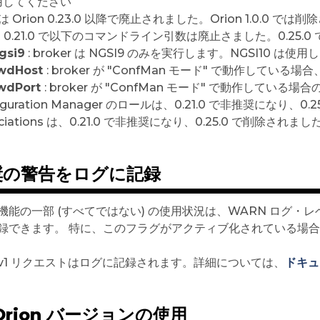
用してください
 は Orion 0.23.0 以降で廃止されました。Orion 1.0.0 では
on 0.21.0 で以下のコマンドライン引数は廃止さました。0.25.0
gsi9
: broker は NGSI9 のみを実行します。NGSI10 は使
fwdHost
: broker が "ConfMan モード" で動作している場合
fwdPort
: broker が "ConfMan モード" で動作している場合の
figuration Manager のロールは、0.21.0 で非推奨になり、0
ociations は、0.21.0 で非推奨になり、0.25.0 で削除されまし
奨の警告をログに記録
機能の一部 (すべてではない) の使用状況は、WARN ログ・レ
録できます。 特に、このフラグがアクティブ化されている場合
Iv1 リクエストはログに記録されます。詳細については、
ドキュ
Orion バージョンの使用