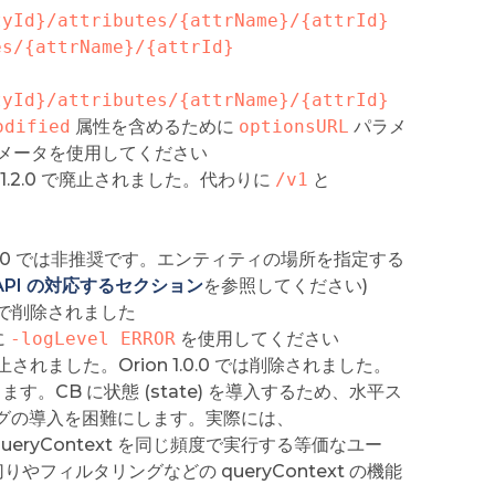
tyId}/attributes/{attrName}/{attrId}
es/{attrName}/{attrId}
tyId}/attributes/{attrName}/{attrId}
odified
属性を含めるために
optionsURL
パラメ
パラメータを使用してください
on 1.2.0 で廃止されました。代わりに
/v1
と
1.1.0 では非推奨です。エンティティの場所を指定する
n API の対応するセクション
を参照してください)
.0 で削除されました
に
-logLevel ERROR
を使用してください
で廃止されました。Orion 1.0.0 では削除されました。
す。CB に状態 (state) を導入するため、水平ス
グの導入を困難にします。実際には、
ueryContext を同じ頻度で実行する等価なユー
ィルタリングなどの queryContext の機能