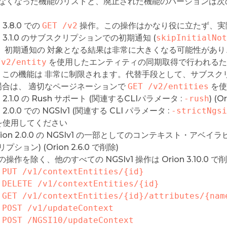
なくなった機能のリストと、廃止された機能のバージョンは次の
n 3.8.0 での
GET /v2
操作。この操作はかなり役に立たず、実
on 3.1.0 のサブスクリプションでの初期通知 (
skipInitialNot
)。初期通知の 対象となる結果は非常に大きくなる可能性があ
/v2/entity
を使用したエンティティの同期取得で行われるた
、この機能は 非常に制限されます。代替手段として、サブスク
場合は、 適切なページネーションで
GET /v2/entities
を使
n 2.1.0 の Rush サポート (関連するCLIパラメータ :
-rush
) (O
n 2.0.0 での NGSIv1 (関連する CLI パラメータ :
-strictNgsi
 を使用してください
rion 2.0.0 の NGSIv1 の一部としてのコンテキスト・アベ
リプション) (Orion 2.6.0 で削除)
の操作を除く、他のすべての NGSIv1 操作は Orion 3.10.0 
PUT /v1/contextEntities/{id}
DELETE /v1/contextEntities/{id}
GET /v1/contextEntities/{id}/attributes/{nam
POST /v1/updateContext
POST /NGSI10/updateContext