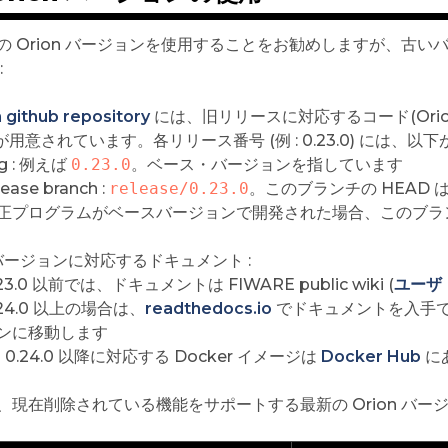
の Orion バージョンを使用することをお勧めしますが、古
:
 github repository
には、旧リリースに対応するコード(Orio
が用意されています。各リリース番号 (例 : 0.23.0) には、以
ag : 例えば
0.23.0
。ベース・バージョンを指しています
lease branch :
release/0.23.0
。このブランチの HEAD
正プログラムがベースバージョンで開発された場合、このブラ
バージョンに対応するドキュメント :
.23.0 以前では、ドキュメントは FIWARE public wiki (
ユーザ
.24.0 以上の場合は、
readthedocs.io
でドキュメントを入手
ンに移動します
on 0.24.0 以降に対応する Docker イメージは
Docker Hub
に
、現在削除されている機能をサポートする最新の Orion バー