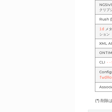
NGSI
クリプシ
Rush 
id
メタ
ション
XML A
ONTIM
--
CLI
Confi
fwdHo
Assoc
(*) 