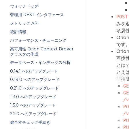
ウォッチドッグ
管理用 REST インタフェース
POST
メトリック API
みを
項属性
統計情報
Orion
パフォーマンス・チューニング
です
高可用性 Orion Context Broker
Ori
クラスタの作成
互換
データベース・インデックス分析
とは
0.14.1 へのアップグレード
とえ
非推奨
0.19.0 へのアップグレード
GE
0.21.0 へのアップグレード
GE
1.3.0 へのアップグレード
/v
1.5.0 へのアップグレード
PO
/v
2.2.0 へのアップグレード
PU
健全性チェック手続き
PU