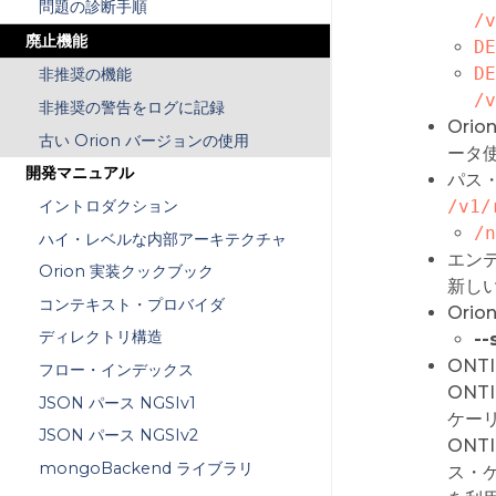
問題の診断手順
/v
廃止機能
DE
DE
非推奨の機能
/v
非推奨の警告をログに記録
Orio
古い Orion バージョンの使用
ータ
開発マニュアル
パス・
イントロダクション
/v1/
/n
ハイ・レベルな内部アーキテクチャ
エン
Orion 実装クックブック
新し
コンテキスト・プロバイダ
Ori
ディレクトリ構造
--
ONT
フロー・インデックス
ONT
JSON パース NGSIv1
ケー
JSON パース NGSIv2
ONT
mongoBackend ライブラリ
ス・ケ