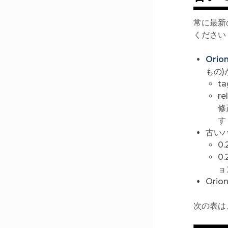
常に最新
ください 
Orion
もの)
t
re
修
す
古い
0
0
ョ
Ori
次の表は