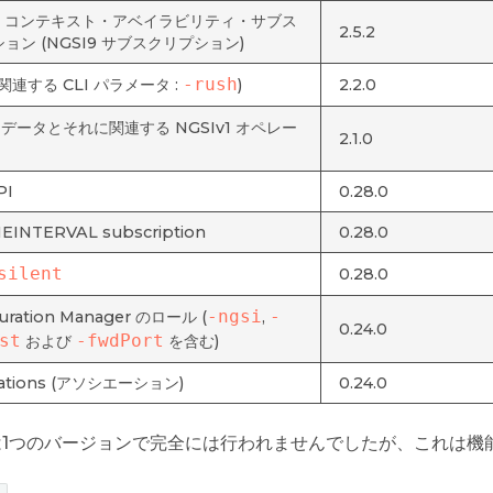
v1 コンテキスト・アベイラビリティ・サブス
2.5.2
ョン (NGSI9 サブスクリプション)
-rush
(関連する CLI パラメータ :
)
2.2.0
データとそれに関連する NGSIv1 オペレー
2.1.0
PI
0.28.0
EINTERVAL subscription
0.28.0
silent
0.28.0
-ngsi
-
guration Manager のロール (
,
0.24.0
st
-fwdPort
および
を含む)
iations (アソシエーション)
0.24.0
削除は1つのバージョンで完全には行われませんでしたが、これは