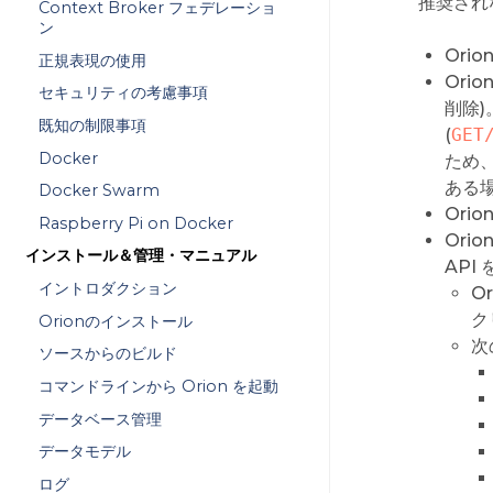
推奨され
Context Broker フェデレーショ
ン
Orio
正規表現の使用
Ori
セキュリティの考慮事項
削除
既知の制限事項
(
GET
Docker
ため
ある
Docker Swarm
Orio
Raspberry Pi on Docker
Orio
インストール＆管理・マニュアル
API
イントロダクション
O
ク
Orionのインストール
次
ソースからのビルド
コマンドラインから Orion を起動
データベース管理
データモデル
ログ