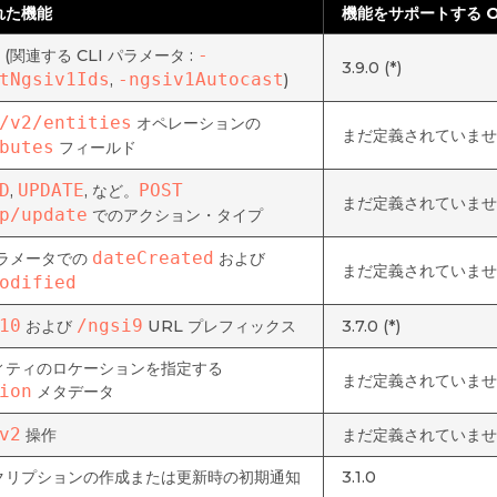
れた機能
機能をサポートする O
-
1 (関連する CLI パラメータ :
3.9.0 (*)
tNgsiv1Ids
-ngsiv1Autocast
,
)
/v2/entities
オペレーションの
まだ定義されていませ
butes
フィールド
D
UPDATE
POST 
,
, など。
まだ定義されていませ
p/update
でのアクション・タイプ
dateCreated
パラメータでの
および
まだ定義されていませ
odified
10
/ngsi9
および
URL プレフィックス
3.7.0 (*)
ィティのロケーションを指定する
まだ定義されていませ
ion
メタデータ
v2
操作
まだ定義されていませ
クリプションの作成または更新時の初期通知
3.1.0