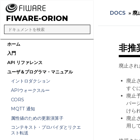
DOCS
»
廃
FIWARE-ORION
ホーム
非推
入門
API リファレンス
廃止され
ユーザ＆プログラマ・マニュアル
廃止さ
イントロダクション
すぐ
APIウォークスルー
廃止
CORS
バージ
MQTT 通知
けら
属性値のための更新演算子
廃止さ
用し
コンテキスト・プロバイダとリクエ
スト転送