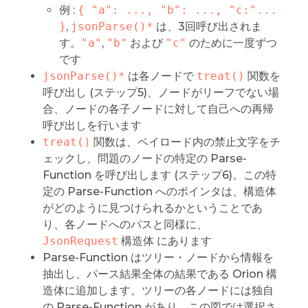
例 :
{ "a": ..., "b": ..., "c:"... 
}
,
jsonParse()*
は、3回呼び出されま
す。
"a"
,
"b"
および
"c"
のために一度ずつ
です
jsonParse()*
は各ノードで
treat()
関数を
呼び出し (ステップ5)、ノードがリーフでない場
合、ノードの各子ノードに対して自己への再帰
呼び出しを行います
treat()
関数は、ペイロード内の禁止文字をチ
ェックし、問題のノードの特定の Parse-
Function を呼び出します (ステップ6)。この特
定の Parse-Function へのポインタは、構造体
がどのように見つけられるかということであ
り、各ノードへのパスと同様に、
JsonRequest
構造体 にあります
Parse-Function はツリー・ノードから情報を
抽出し、パース結果全体の結果である Orion 構
造体に追加します。ツリーの各ノードには独自
の Parse-Function があり、この図では選択さ