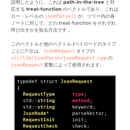
説明したように、これは
path-in-the-tree
と対
応する
treat-function
のベクトルであり、これは
ロー・レベルの
jsonParse()
が、ツリー内の各
ノードに対して、どの treat-function をそれぞれ
呼び出すかを知る方法です 。
このベクトルと他のベクトル (ペイロードのタイプ
ごとに1つ) は、
JsonRequest
タイプの
src/lib/jsonParse/jsonRequest.cpp
の
jsonRequest
変数によって使用されます。
typedef struct 
JsonRequest
{

RequestType
type
;

  std::
string
method
;

  std::
string
      keyword;

JsonNode
*        parseVector;

RequestInit
      init;

RequestCheck
     check;
