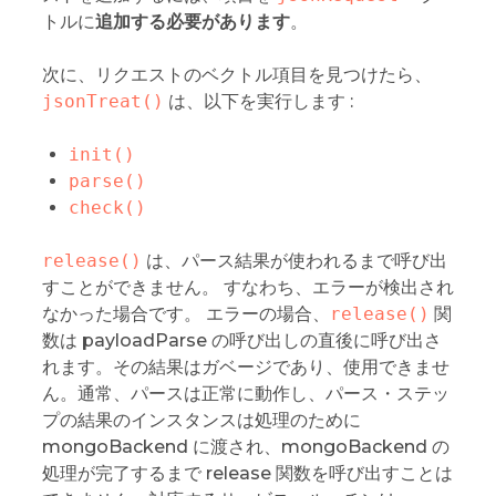
トルに
追加する必要があります
。
次に、リクエストのベクトル項目を見つけたら、
jsonTreat()
は、以下を実行します :
init()
parse()
check()
release()
は、パース結果が使われるまで呼び出
すことができません。 すなわち、エラーが検出され
なかった場合です。 エラーの場合、
release()
関
数は payloadParse の呼び出しの直後に呼び出さ
れます。その結果はガベージであり、使用できませ
ん。通常、パースは正常に動作し、パース・ステッ
プの結果のインスタンスは処理のために
mongoBackend に渡され、mongoBackend の
処理が完了するまで release 関数を呼び出すことは