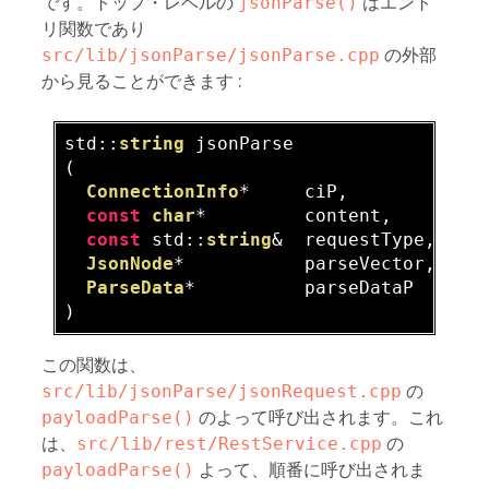
です。トップ・レベルの
jsonParse()
はエント
リ関数であり
src/lib/jsonParse/jsonParse.cpp
の外部
から見ることができます :
std::
string
 jsonParse

(

ConnectionInfo
*     ciP,          //
const
char
*         content,      //
const
 std::
string
&  requestType,  //
JsonNode
*           parseVector,  //
ParseData
*          parseDataP    //
この関数は、
src/lib/jsonParse/jsonRequest.cpp
の
payloadParse()
のよって呼び出されます。これ
は、
src/lib/rest/RestService.cpp
の
payloadParse()
よって、順番に呼び出されま