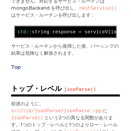
できません。対応するサービス・ルーチンは
mongoBackend を呼び出し、
restService()
はサービス・ルーチンを呼び出します :
std
:
:string response = serviceV[ix].
tr
サービス・ルーチンから復帰した後、パーシングの
結果は危険なく解放されます。
Top
トップ・レベル
jsonParse()
前述のように、
src/lib/jsonParse/jsonParse.cpp
に
jsonParse()
という2つの異なる関数がありま
す。1つのトップ・レベルと1つのよりロー・レベル