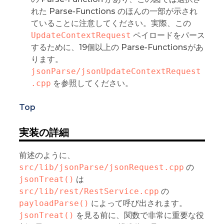
れた Parse-Functions のほんの一部が示され
ていることに注意してください。実際、この
UpdateContextRequest
ペイロードをパース
するために、19個以上の Parse-Functionsがあ
ります。
jsonParse/jsonUpdateContextRequest
.cpp
を参照してください。
Top
実装の詳細
前述のように、
src/lib/jsonParse/jsonRequest.cpp
の
jsonTreat()
は
src/lib/rest/RestService.cpp
の
payloadParse()
によって呼び出されます。
jsonTreat()
を見る前に、関数で非常に重要な役