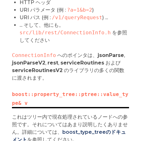
HTTP ヘッダ
URI パラメータ (例 :
?a=1&b=2
)
URI パス (例 :
/v1/queryRequest
) ...
... そして、他にも。
src/lib/rest/ConnectionInfo.h
を参照
してください
ConnectionInfo
へのポインタは、
jsonParse
,
jsonParseV2
,
rest
,
serviceRoutines
および
serviceRoutinesV2
のライブラリの多くの関数
に渡されます。
boost::property_tree::ptree::value_ty
pe& v
これはツリー内で現在処理されているノードへの参
照です。それについてはあまり説明したくありませ
ん。詳細については、
boost_type_treeのドキュ
メント
を参照してください。