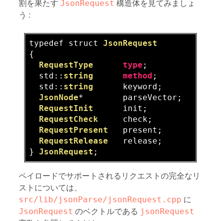
割を果たす
JsonRequest
構造体を見てみましょ
う :
typedef struct 
JsonRequest
{

RequestType
type
;          // 
T
  std::
string
method
;        // 
H
  std::
string
      keyword;       // 
O
JsonNode
*        parseVector;   // 
P
RequestInit
      init;          // 
p
RequestCheck
     check;         // 
p
RequestPresent
   present;       // 
p
RequestRelease
   release;       // 
p
} 
JsonRequest
ペイロードでサポートされるリクエストの完全なリ
ストについては、
src/lib/jsonParse/jsonRequest.cpp
に
JsonRequest
のベクトルである
jsonRequest