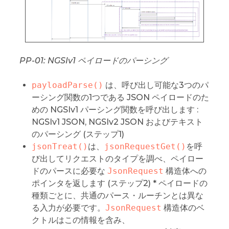
PP-01: NGSIv1 ペイロードのパーシング
payloadParse()
は、呼び出し可能な3つのパ
ーシング関数の1つである JSON ペイロードのた
めの NGSIv1 パーシング関数を呼び出します :
NGSIv1 JSON, NGSIv2 JSON およびテキスト
のパーシング (ステップ1)
jsonTreat()
は、
jsonRequestGet()
を呼
び出してリクエストのタイプを調べ、ペイロー
ドのパースに必要な
JsonRequest
構造体への
ポインタを返します (ステップ2) * ペイロードの
種類ごとに、共通のパース・ルーチンとは異な
る入力が必要です。
JsonRequest
構造体のベ
クトルはこの情報を含み、