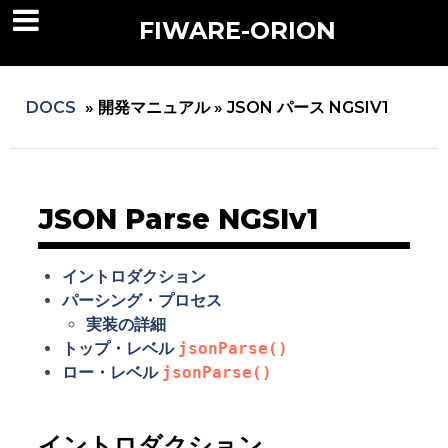
FIWARE-ORION
DOCS
»
開発マニュアル »
JSON パース NGSIV1
JSON Parse NGSIv1
イントロダクション
パーシング・プロセス
実装の詳細
トップ・レベル
jsonParse()
ロー・レベル
jsonParse()
イントロダクション