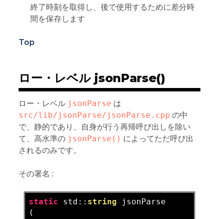
終了時刻を取得し、後で使用するために差分時
間を保存します
Top
ロー・レベル jsonParse()
ロー・レベル
jsonParse
は
src/lib/jsonParse/jsonParse.cpp
の中
で、静的であり、自身が行う再帰呼び出しを除い
て、高水準の
jsonParse()
によってただ呼び出
されるのみです。
その署名 :
static
 std::
string
 jsonParse

(
