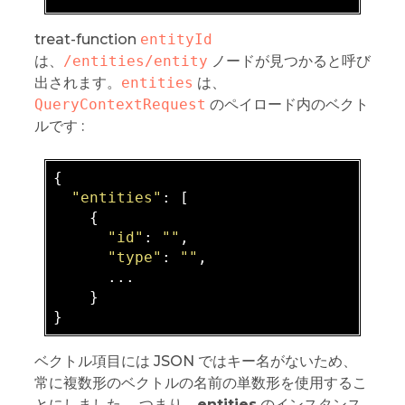
treat-function
entityId
は、
/entities/entity
ノードが見つかると呼び
出されます。
entities
は、
QueryContextRequest
のペイロード内のベクト
ルです :
{

"entities"
: 
[

{

"id"
: 
""
,

"type"
: 
""
,

      ...

    }
}
ベクトル項目には JSON ではキー名がないため、
常に複数形のベクトルの名前の単数形を使用するこ
とにしました 。つまり、
entities
のインスタンス