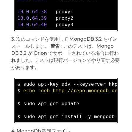
10.0
.
64.38
10.0
.
64.39
10.0
.
64.40
3. 次のコマンドを使用して MongoDB 3.2 をイン
ストールします。
警告
: このテストは、Mongo
DB 3.2 が Orion でサポートされている場合に行わ
れました。テストは現行バージョンでやり直す必要
があります。
$ sudo apt-key adv --keyserver hkp://k
$ 
echo
"deb http://repo.mongodb.org/ap
$ sudo apt-get update

4. MongoDb 設定ファイル