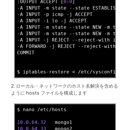
:OUTPUT ACCEPT [
0
:
0
]

-A INPUT -m state --state ESTABLISHED,R
-A INPUT -p icmp -j ACCEPT

-A INPUT -i lo -j ACCEPT

-A INPUT -m state --state NEW -m tcp -
-A INPUT -m state --state NEW -m tcp -
-A INPUT -j REJECT --reject-with icmp-h
-A FORWARD -j REJECT --reject-with icmp
COMMIT

2. ローカル・ネットワークのホスト名解決を含める
ように hosts ファイルを構成します
$ nano /etc/hosts

10.0
.
64.32
10.0
.
64.33