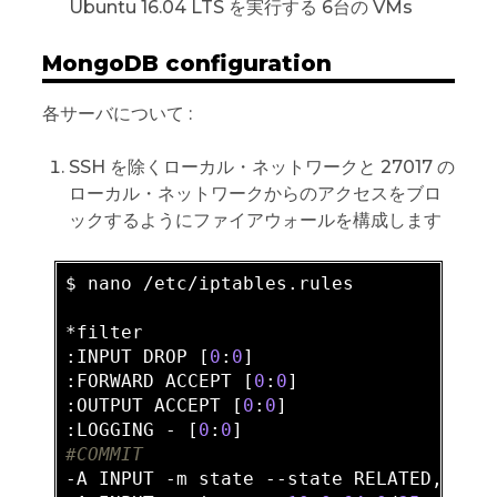
Ubuntu 16.04 LTS を実行する 6台の VMs
MongoDB configuration
各サーバについて :
SSH を除くローカル・ネットワークと 27017 の
ローカル・ネットワークからのアクセスをブロ
ックするようにファイアウォールを構成します
$ nano /etc/iptables.rules

*filter

:INPUT DROP [
0
:
0
]

:FORWARD ACCEPT [
0
:
0
]

:OUTPUT ACCEPT [
0
:
0
]

:LOGGING - [
0
:
0
#COMMIT
-A INPUT -m state --state RELATED,ESTAB