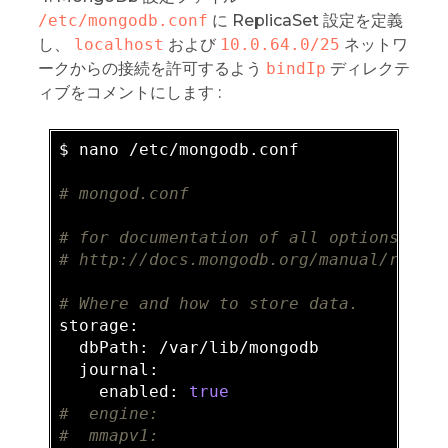
/etc/mongodb.conf
に ReplicaSet 設定を定義
し、
localhost
および
10.0.64.0/25
ネットワ
ークからの接続を許可するよう
bindIp
ディレクテ
ィブをコメントにします :
$ nano /etc/mongodb.conf

# mongod.conf
# for documentation of all options, se
# http://docs.mongodb.org/manual/refer
# Where and how to store data.
storage:

  dbPath: /var/lib/mongodb

  journal:

    enabled: 
true
#  engine:
#  mmapv1: