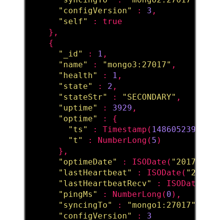
"configVersion"
 : 
3
,

"self"
 : true

    },

    {

"_id"
 : 
1
,

"name"
 : 
"mongo3:27017"
,

"health"
 : 
1
,

"state"
 : 
2
,

"stateStr"
 : 
"SECONDARY"
,

"uptime"
 : 
3929
,

"optime"
 : {

"ts"
 : 
Timestamp
(
1486052399
, 
1
)
"t"
 : 
NumberLong
(
5
)

      },

"optimeDate"
 : 
ISODate
(
"2017-02-
"lastHeartbeat"
 : 
ISODate
(
"2017-
"lastHeartbeatRecv"
 : 
ISODate
(
"2
"pingMs"
 : 
NumberLong
(
0
),

"syncingTo"
 : 
"mongo1:27017"
,

"configVersion"
 : 
3