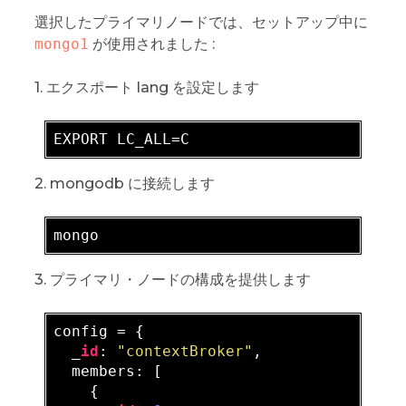
選択したプライマリノードでは、セットアップ中に
mongo1
が使用されました :
1. エクスポート lang を設定します
2. mongodb に接続します
3. プライマリ・ノードの構成を提供します
config = {

  _
id
: 
"contextBroker"
,

  members: [

    {
