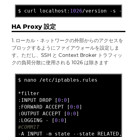
$ curl localhost:
1026
/version 
-s
HA Proxy 設定
1. ローカル・ネットワークの外部からのアクセスを
ブロックするようにファイアウォールを設定しま
す。ただし、SSH と Context Broker トラフィッ
クの負荷分散に使用される 1026 は除きます
$ nano /etc/iptables.rules

*filter

:INPUT DROP [
0
:
0
]

:FORWARD ACCEPT [
0
:
0
]

:OUTPUT ACCEPT [
0
:
0
]

:LOGGING - [
0
:
0
#COMMIT
-A INPUT -m state --state RELATED,ESTAB