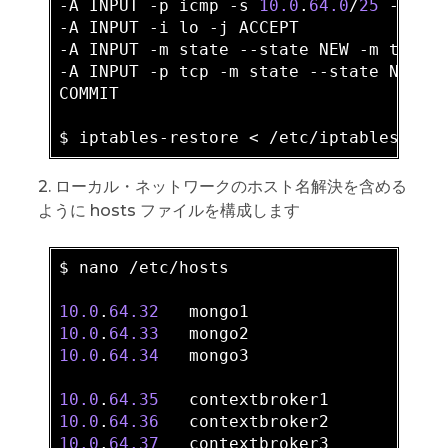
-A INPUT -p icmp 
-s
10.0
.
64.0
/
25
 -j ACC
-A INPUT -i lo -j ACCEPT

-A INPUT -m state --state NEW -m tcp -
-A INPUT -p tcp -m state --state NEW -
COMMIT

2. ローカル・ネットワークのホスト名解決を含める
ように hosts ファイルを構成します
$ nano /etc/hosts

10.0
.
64.32
10.0
.
64.33
10.0
.
64.34
   mongo3

10.0
.
64.35
10.0
.
64.36
10.0
.
64.37
   contextbroker3
