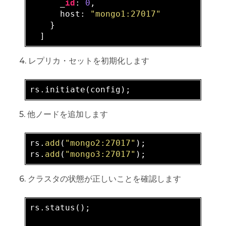
      _
id
: 
0
,

      host: 
"mongo1:27017"
    }

4. レプリカ・セットを初期化します
5. 他ノードを追加します
rs.
add
(
"mongo2:27017"
);

rs.
add
(
"mongo3:27017"
6. クラスタの状態が正しいことを確認します
rs
.status
();
