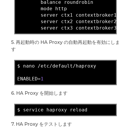
        balance roundrobin

        mode http

        server ctx1 contextbroker1:
102
        server ctx2 contextbroker2:
102
        server ctx3 contextbroker3:
102
5. 再起動時の HA Proxy の自動再起動を有効にしま
す
$ nano /etc/default/haproxy

ENABLED=
1
6. HA Proxy を開始します
7. HA Proxy をテストします