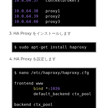
10.0
.
64.37
   contextbroker3

10.0
.
64.38
10.0
.
64.39
10.0
.
64.40
3. HA Proxy をインストールします
4. HA Proxy を設定します
$ nano /etc/haproxy/haproxy.cfg

frontend www

bind
 *:
1026
        default_backend ctx_pool

backend ctx_pool
