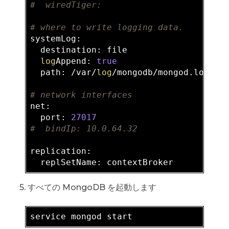
#  wiredTiger:
# where to write logging data.
systemLog:

  destination: file

log
Append: 
true
  path: /var/
log
/mongodb/mongod.log

# network interfaces
net:

  port: 
27017
#  bindIp: 10.0.64.32
replication:

5. すべての MongoDB を起動します