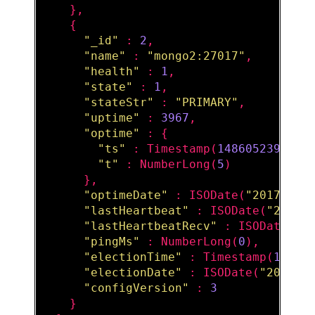
    },

    {

"_id"
 : 
2
,

"name"
 : 
"mongo2:27017"
,

"health"
 : 
1
,

"state"
 : 
1
,

"stateStr"
 : 
"PRIMARY"
,

"uptime"
 : 
3967
,

"optime"
 : {

"ts"
 : 
Timestamp
(
1486052399
, 
1
)
"t"
 : 
NumberLong
(
5
)

      },

"optimeDate"
 : 
ISODate
(
"2017-02-
"lastHeartbeat"
 : 
ISODate
(
"2017-
"lastHeartbeatRecv"
 : 
ISODate
(
"2
"pingMs"
 : 
NumberLong
(
0
),

"electionTime"
 : 
Timestamp
(
14860
"electionDate"
 : 
ISODate
(
"2017-0
"configVersion"
 : 
3
    }
