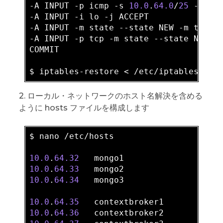
-A INPUT -p icmp 
-s
10.0
.
64.0
/
25
 -j ACC
-A INPUT -i lo -j ACCEPT

-A INPUT -m state --state NEW -m tcp -
-A INPUT -p tcp -m state --state NEW -
COMMIT

2. ローカル・ネットワークのホスト名解決を含める
ように hosts ファイルを構成します
$ nano /etc/hosts

10.0
.
64.32
10.0
.
64.33
10.0
.
64.34
   mongo3

10.0
.
64.35
10.0
.
64.36