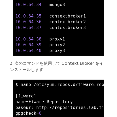
10.0
.
64.34
   mongo3

10.0
.
64.35
10.0
.
64.36
10.0
.
64.37
   contextbroker3

10.0
.
64.38
10.0
.
64.39
10.0
.
64.40
3. 次のコマンドを使用して Context Broker をイ
ンストールします
$ nano /etc/yum.repos.d/fiware.repo

[fiware]

name=Fiware Repository

baseurl=http://repositories.lab.fiware
gpgcheck=
0