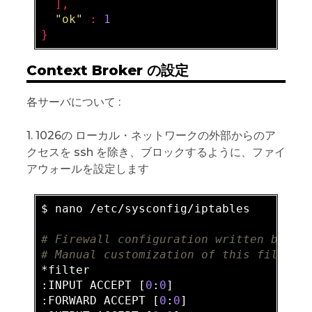
  ],

"ok"
 : 
1
Context Broker の設定
各サーバについて :
1. 1026の ローカル・ネットワークの外部からのア
クセスを ssh を除き、ブロックするように、ファイ
アウォールを設定します
$ nano /etc/sysconfig/iptables

# Firewall configuration written by sy
# Manual customization of this file is
*filter

:INPUT ACCEPT [
0
:
0
]

:FORWARD ACCEPT [
0
:
0
]
