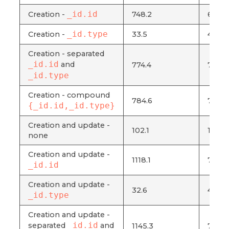
_id.id
Creation -
748.2
672.9
_id.type
Creation -
33.5
4.9
Creation - separated
_id.id
and
774.4
703.9
_id.type
Creation - compound
784.6
721.1
{_id.id,_id.type}
Creation and update -
102.1
15.5
none
Creation and update -
1118.1
798.1
_id.id
Creation and update -
32.6
4.8
_id.type
Creation and update -
_id.id
separated
and
1145.3
746.4