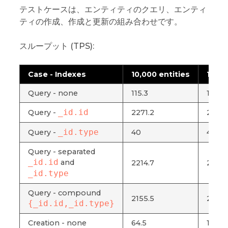
テストケースは、エンティティのクエリ、エンティ
ティの作成、作成と更新の組み合わせです。
スループット (TPS):
Case - Indexes
10,000 entities
100,0
Query - none
115.3
12.2
_id.id
Query -
2271.2
2225.
_id.type
Query -
40
4.6
Query - separated
_id.id
and
2214.7
2179.
_id.type
Query - compound
2155.5
2174.
{_id.id,_id.type}
Creation - none
64.5
17.8