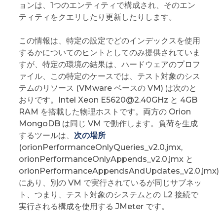
ョンは、1つのエンティティで構成され、そのエン
ティティをクエリしたり更新したりします。
この情報は、特定の設定でどのインデックスを使用
するかについてのヒントとしてのみ提供されていま
すが、特定の環境の結果は、ハードウェアのプロフ
ァイル、この特定のケースでは、テスト対象のシス
テムのリソース (VMware ベースの VM) は次のと
おりです。Intel Xeon E5620@2.40GHz と 4GB
RAM を搭載した物理ホストです。両方の Orion
MongoDB は同じ VM で動作します。負荷を生成
するツールは、
次の場所
(orionPerformanceOnlyQueries_v2.0.jmx,
orionPerformanceOnlyAppends_v2.0.jmx と
orionPerformanceAppendsAndUpdates_v2.0.jmx)
にあり、別の VM で実行されているが同じサブネッ
ト、つまり、テスト対象のシステムとの L2 接続で
実行される構成を使用する JMeter です。