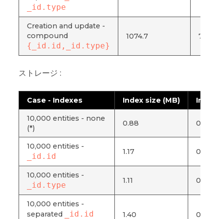
_id.type
Creation and update -
compound
1074.7
760.7
{_id.id,_id.type}
ストレージ :
Case - Indexes
Index size (MB)
Index 
10,000 entities - none
0.88
0.004
(*)
10,000 entities -
1.17
0.006
_id.id
10,000 entities -
1.11
0.005
_id.type
10,000 entities -
_id.id
separated
1.40
0.007