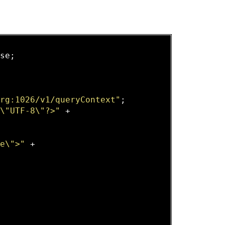
se;



org:1026/v1/queryContext"
;

=\"UTF-8\"?>"
 + 

ue\">"
 + 
