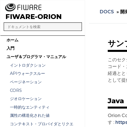
DOCS
»
開
FIWARE-ORION
ホーム
サン
入門
ユーザ＆プログラマ・マニュアル
このセクシ
イントロダクション
コード・ス
経過とと
APIウォークスルー
として提
ページネーション
CORS
ジオロケーション
Java
一時的なエンティティ
Orion 
属性の構造化された値
す :
http
コンテキスト・プロバイダとリクエ