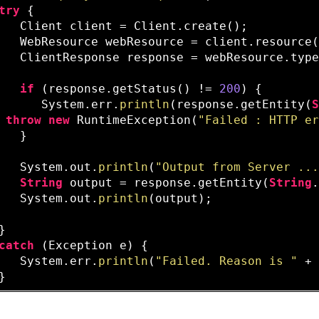
try
 {     

   Client client = Client.create();

   WebResource webResource = client.resource(
   ClientResponse response = webResource.typ
if
 (response.getStatus() != 
200
) {

      System.err.
println
(response.getEntity(
throw
new
 RuntimeException(
"Failed : HTTP e
   }

   System.out.
println
(
"Output from Server ..
String
 output = response.getEntity(
String
.
   System.out.
println
(output);

} 

catch
 (Exception e) {

   System.err.
println
(
"Failed. Reason is "
 + 