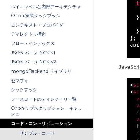
i
ハイ・レベルな内部アーキテクチャ
Orion 実装クックブック
  }
コンテキスト・プロバイダ
  }

ディレクトリ構造
};

フロー・インデックス
api
JSON パース NGSIv1
JSON パース NGSIv2
JavaScri
mongoBackend ライブラリ
セマフォ
<
sc
クックブック
<
sc
v
ソースコードのディレクトリ一覧
v
Orion サブスクリプション・キャッ
/
シュ
v
コード・コントリビューション
  f
/
サンプル・コード
/