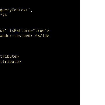
/queryContext'
,  

"?>  

or" isPattern="true">  

ander:testbed:.*</id>   

tribute>  

ttribute>  
