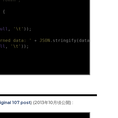
)
{

null
, 
'\t'
));

urned data: '
 + 
JSON
.stringify(data, 
null
, 
'\
ull
, 
'\t'
));

iginal 107 post
) (2013年10月頃公開) :