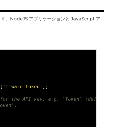
す。NodeJS アプリケーションと JavaScript ア
n
s[
'fiware_token'
];

 for the API key, e.g. "Token" (defaults to n
Token";

