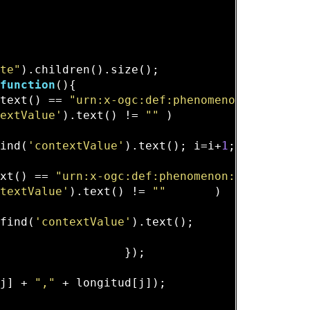
ute"
).children().size();  

(
function
()
{  

.text() == 
"urn:x-ogc:def:phenomenon:IDAS:1.0
textValue'
).text() != 
""
 )  

find(
'contextValue'
).text(); i=i+
1
;  

ext() == 
"urn:x-ogc:def:phenomenon:IDAS:1.0:l
ntextValue'
).text() != 
""
       )  

.find(
'contextValue'
).text();   

                  });  

    

[j] + 
","
 + longitud[j]);                 
