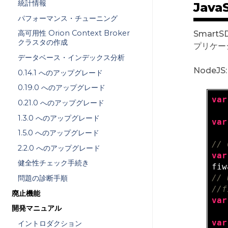
統計情報
Java
パフォーマンス・チューニング
高可用性 Orion Context Broker
Smart
クラスタの作成
プリケー
データベース・インデックス分析
NodeJS:
0.14.1 へのアップグレード
0.19.0 へのアップグレード
var
0.21.0 へのアップグレード
1.3.0 へのアップグレード
var
1.5.0 へのアップグレード
// 
2.2.0 へのアップグレード
var
健全性チェック手続き
fiw
// 
問題の診断手順
//f
廃止機能
var
開発マニュアル
var
イントロダクション