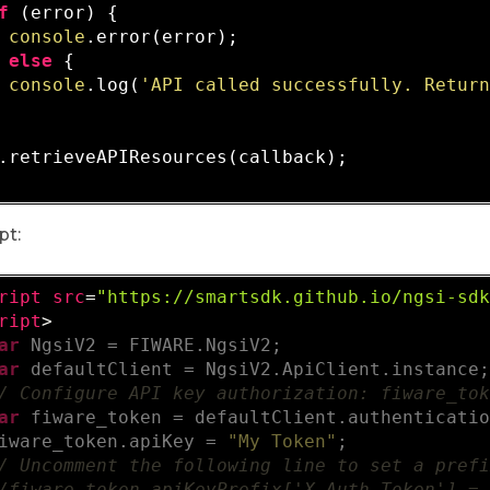
f
 (error) {

console
.error(error);

 
else
 {

console
.log(
'API called successfully. Retur
.retrieveAPIResources(callback);

pt:
ript
src
=
"https://smartsdk.github.io/ngsi-sd
ript
>
ar
 NgsiV2 = FIWARE.NgsiV2;

ar
 defaultClient = NgsiV2.ApiClient.instance;
/ Configure API key authorization: fiware_to
ar
 fiware_token = defaultClient.authenticati
iware_token.apiKey = 
"My Token"
;

/ Uncomment the following line to set a pref
/fiware_token.apiKeyPrefix['X-Auth-Token'] =