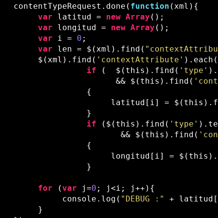
   contentTypeRequest.done(
function
(xml)
{   

var
 latitud = 
new
Array
();  

var
 longitud = 
new
Array
();  

var
 i = 
0
;       

var
 len = $(xml).find(
"contextAttrib
        $(xml).find(
'contextAttribute'
).each
if
 (  $(this).find(
'type'
)
                        && $(this).find(
'con
                  {   

                       latitud[i] = $(this).
                  }  

if
 ($(this).find(
'type'
).t
                         && $(this).find(
'co
                  {   

                       longitud[i] = $(this)
                  }  

                                             
for
 (
var
 j=
0
; j<i; j++){             
             console.log(
"DEBUG :"
 + latitud
        }                      
