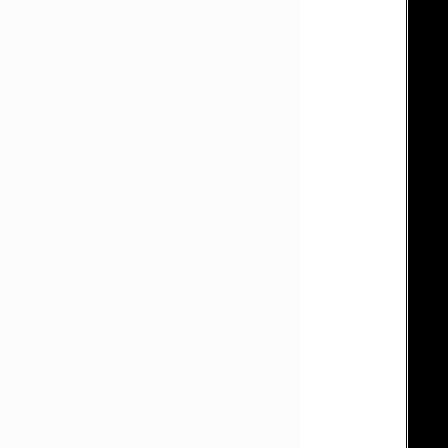
   
   
   
   
   
   
   
   
   
   
   
   
   