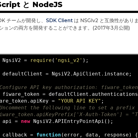
Script と NodeJS
SDK チームが開発し、
SDK Client
は NSGIv2 と互換性がありま
ションの両方を開発することができます。(2017年3月公開)
 NgsiV2 = 
require
(
'ngsi_v2'
);

 defaultClient = NgsiV2.ApiClient.instance;

Configure API key authorization: fiware_toke
 fiware_token = defaultClient.authentication
are_token.apiKey = 
"YOUR API KEY"
Uncomment the following line to set a prefix
iware_token.apiKeyPrefix['X-Auth-Token'] = "
 api = 
new
 NgsiV2.APIEntryPointApi();

 callback = 
function
(error, data, response)
{