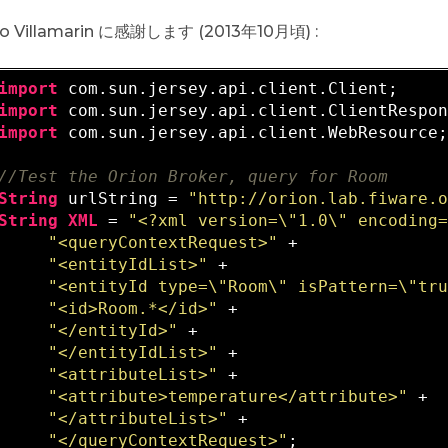
ro Villamarin に感謝します (2013年10月頃) :
import
 com.sun.jersey.api.client.Client;

import
 com.sun.jersey.api.client.ClientRespon
import
 com.sun.jersey.api.client.WebResource;
//Test the Orion Broker, query for Room
String
 urlString = 
"http://orion.lab.fiware.
String
XML
 = 
"<?xml version=\"1.0\" encoding
"<queryContextRequest>"
 + 

"<entityIdList>"
 + 

"<entityId type=\"Room\" isPattern=\"tr
"<id>Room.*</id>"
 + 

"</entityId>"
 +

"</entityIdList>"
 + 

"<attributeList>"
 + 

"<attribute>temperature</attribute>"
 + 

"</attributeList>"
 + 

"</queryContextRequest>"
;      
