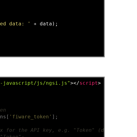
ned data: '
 + data);

k-javascript/js/ngsi.js"
>
</
script
>


ken
ons[
'fiware_token'
];

ix for the API key, e.g. "Token" (defaults to
 "Token";