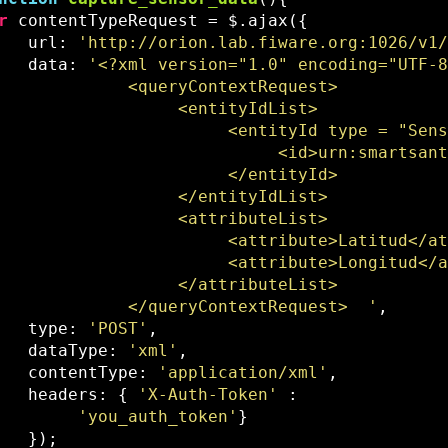
r
 contentTypeRequest = $.ajax({  

   url: 
'http://orion.lab.fiware.org:1026/v1
   data: 
'<?xml version="1.0" encoding="UTF-8
             <queryContextRequest>  

                  <entityIdList>  

                       <entityId type = "Sens
                            <id>urn:smartsant
                       </entityId>   

                  </entityIdList>   

                  <attributeList>   

                       <attribute>Latitud</at
                       <attribute>Longitud</a
                  </attributeList>       

             </queryContextRequest>  '
,  

   type: 
'POST'
,  

   dataType: 
'xml'
,  

   contentType: 
'application/xml'
,  

   headers: { 
'X-Auth-Token'
 :   

'you_auth_token'
}  

   });  
