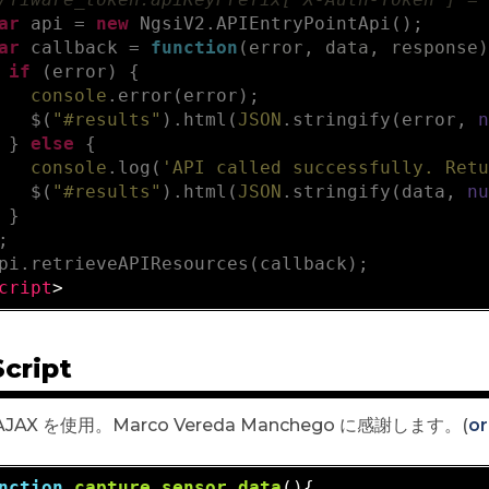
ar
 api = 
new
 NgsiV2.APIEntryPointApi();

ar
 callback = 
function
(error, data, response
if
 (error) {

console
.error(error);

   $(
"#results"
).html(
JSON
.stringify(error, 
 } 
else
 {

console
.log(
'API called successfully. Ret
   $(
"#results"
).html(
JSON
.stringify(data, 
n
 }

;

cript
>
cript
 AJAX を使用。Marco Vereda Manchego に感謝します。(
or
nction
capture_sensor_data
()
{  
