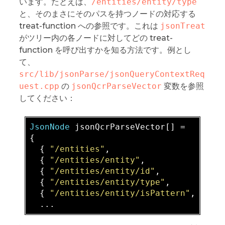
います。たとえば、
/entities/entity/type
と、そのまさにそのパスを持つノードの対応する
treat-function への参照です。これは
jsonTreat
がツリー内の各ノードに対してどの treat-
function を呼び出すかを知る方法です。例とし
て、
src/lib/jsonParse/jsonQueryContextReq
uest.cpp
の
jsonQcrParseVector
変数を参照
してください：
JsonNode
jsonQcrParseVector
[] =

{

  { 
"/entities"
,                      
  { 
"/entities/entity"
,               
  { 
"/entities/entity/id"
,            
  { 
"/entities/entity/type"
,          
  { 
"/entities/entity/isPattern"
,     