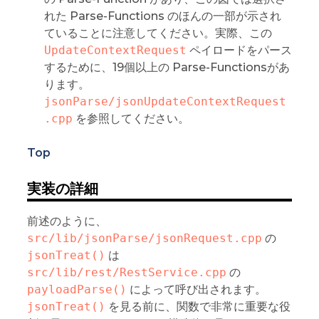
れた Parse-Functions のほんの一部が示され
ていることに注意してください。実際、この
UpdateContextRequest
ペイロードをパース
するために、19個以上の Parse-Functionsがあ
ります。
jsonParse/jsonUpdateContextRequest
.cpp
を参照してください。
Top
実装の詳細
前述のように、
src/lib/jsonParse/jsonRequest.cpp
の
jsonTreat()
は
src/lib/rest/RestService.cpp
の
payloadParse()
によって呼び出されます。
jsonTreat()
を見る前に、関数で非常に重要な役