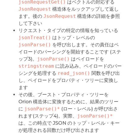
jsonRequestGet()
はベクトルの対応する
JsonRequest
構造体をルックアップして返し
ます。後の
JsonRequest
構造体の詳細を参照
して下さい
リクエスト・タイプの特定の情報を知っている
jsonTreat()
はトップ・レベルの
jsonParse()
を呼び出します。その責任はペ
イロードのパーシングを開始することです (ステ
ップ3)。
jsonParse()
はペイロードを
stringstream
に読み込み、ペイロードのパー
シングを処理する
read_json()
関数を呼び出
し、ペイロードをプロパティ・ツリーに変換し
ます
その後、ブースト・プロパティ・ツリーを
Orion 構造体に変換するために、結果のツリー
に
jsonParse()*
(ロー・レベル) が呼び出さ
れます(ステップ4)。実際、
jsonParse()*
は、この時点で JSON のトップ・レベル・キー
が処理される回数だけ呼び出されます