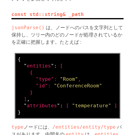
const std::string& _path
jsonParse()
は、ノードへのパスを文字列として
保持し、ツリー内のどのノードが処理されているか
を正確に把握します。たとえば :
{

  "
entities
": 
[

    {

      "
type
": 
"Room"
,

      "
id
": 
"ConferenceRoom"
}

  ]
,

  "
attributes
": 
[ 
"temperature"
type
ノードには、
/entities/entity/type
パ
スがあります。中間名の
entity
は、
entities