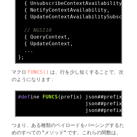
  { UnsubscribeContextAvailability,   
  { NotifyContextAvailability,        
  { UpdateContextAvailabilitySubscript
// NGSI10
  { QueryContext,                     
  { UpdateContext,                    
  ...

マクロ
FUNCS()
は、行を少し短くすることで、次
のようになります :
#def
ine 
FUNCS
(prefix)
 json##prefix#
#Pa
                      json##prefix#
#Ch
                      json##prefix#
#Re
つまり、ある種類のペイロードをパーシングするた
めのすべての "メソッド" です。これらの関数は、