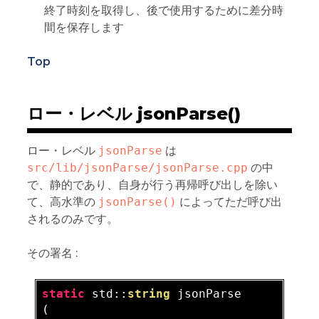
終了時刻を取得し、後で使用するために差分時
間を保存します
Top
ロー・レベル jsonParse()
ロー・レベル
jsonParse
は
src/lib/jsonParse/jsonParse.cpp
の中
で、静的であり、自身が行う再帰呼び出しを除い
て、高水準の
jsonParse()
によってただ呼び出
されるのみです。
その署名 :
static
 std::
string
 jsonParse

(
