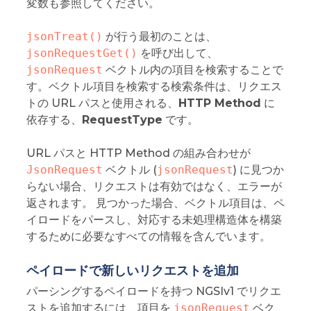
変数も参照してください。
jsonTreat()
が行う最初のことは、
jsonRequestGet()
を呼び出して、
jsonRequest
ベクトル内の項目を検索することで
す。ベクトル項目を検索する検索条件は、リクエス
トの URL パスと使用される、
HTTP Method
に
依存する、
RequestType
です。
URL パスと HTTP Method の組み合わせが
JsonRequest
ベクトル (
jsonRequest
) に見つか
らない場合、リクエストは有効ではなく、エラーが
返されます。 見つかった場合、ベクトル項目は、ペ
イロードをパースし、対応する未処理構造体を構築
するために必要なすべての情報を含んでいます。
ペイロードで新しいリクエストを追加
パーシングするペイロードを持つ NGSIv1 でリクエ
ストを追加するには、項目を
jsonRequest
ベク