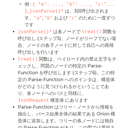
例 :
{ "a": ..., "b": ..., "c:"... 
}
,
jsonParse()*
は、3回呼び出されま
す。
"a"
,
"b"
および
"c"
のために一度ずつ
です
jsonParse()*
は各ノードで
treat()
関数を
呼び出し (ステップ5)、ノードがリーフでない場
合、ノードの各子ノードに対して自己への再帰
呼び出しを行います
treat()
関数は、ペイロード内の禁止文字をチ
ェックし、問題のノードの特定の Parse-
Function を呼び出します (ステップ6)。この特
定の Parse-Function へのポインタは、構造体
がどのように見つけられるかということであ
り、各ノードへのパスと同様に、
JsonRequest
構造体 にあります
Parse-Function はツリー・ノードから情報を
抽出し、パース結果全体の結果である Orion 構
造体に追加します。ツリーの各ノードには独自
の Parse-Function があり、この図では選択さ