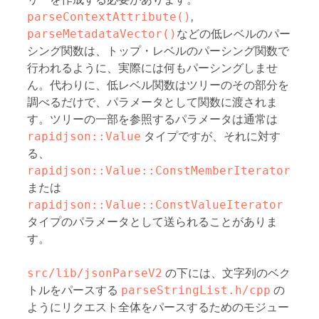
parseContextAttribute()
,
parseMetadataVector()
などの低レベルのパー
シング関数は、トップ・レベルのパーシング関数で
行われるように、実際には何もパーシングしませ
ん。代わりに、低レベル関数はツリーのその部分を
調べるだけで、パラメータとして関数に渡されま
す。ツリーの一部を参照するパラメータは通常は
rapidjson::Value
タイプですが、それに対す
る、
rapidjson::Value::ConstMemberIterator
または
rapidjson::Value::ConstValueIterator
タイプのパラメータとして送られることがありま
す。
src/lib/jsonParseV2
の下には、文字列のベク
トルをパースする
parseStringList.h/cpp
の
ようにリクエスト全体をパースするためのモジュー