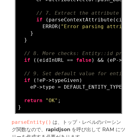
// 7. Extract the attribute from
if
 (parseContextAttribute(ciP, i
        ERROR(
"Error parsing attribute
    }

  }

// 8. More checks: Entity::id presen
if
 ((eidInURL == 
false
) && (eP->id =
// 9. Set default value for entity t
if
 (!eP->typeGiven)

    eP->type = DEFAULT_ENTITY_TYPE;

return
"OK"
;

parseEntity()
は、トップ・レベルのパーシン
グ関数なので、
rapidjson
を呼び出して RAM にツ
リーを作成する必要があります。