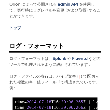
Orion によって公開される
admin API
を使用し
て、実行時にログレベルを変更 (および取得) するこ
とができます。
トップ
ログ・フォーマット
ログ・フォーマットは、
Splunk
や
Fluentd
などの
ツールで処理されるように設計されています 。
ログ・ファイルの各行は、パイプ文字 (
|
) で区切ら
れた複数のキー値フィールドで構成されています。
例 :
time=
2014
-
07
-
18
T16:
39
:
06.265
Z | 
lvl=
IN
time=
2014
-
07
-
18
T16:
39
:
06.266
Z | 
lvl=
IN