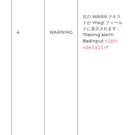
:
次の WARN テキス
a
トが 'msg' フィール
ドに表示されます :
4
WARNING
"Raising alarm
<ip>
BadInput
:
<detail>
".