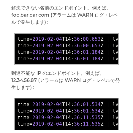
解決できない名前のエンドポイント。例えば、
foo.bar.bar.com (アラームは WARN ログ・レベ
ルで発生します) :
time=
2019
-
02
-
04
T14:
36
:
00.653
Z | 
lvl=
IN
time=
2019
-
02
-
04
T14:
36
:
00.653
Z | 
lvl=
IN
time=
2019
-
02
-
04
T14:
36
:
01.184
Z | 
lvl=
WA
time=
2019
-
02
-
04
T14:
36
:
01.184
Z | 
lvl=
IN
到達不能な IP のエンドポイント。例えば、
12.34.56.87 (アラームは WARN ログ・レベルで発
生します) :
time=
2019
-
02
-
04
T14:
36
:
01.534
Z | 
lvl=
IN
time=
2019
-
02
-
04
T14:
36
:
01.534
Z | 
lvl=
IN
time=
2019
-
02
-
04
T14:
36
:
11.535
Z | 
lvl=
WA
time=
2019
-
02
-
04
T14:
36
:
11.535
Z | 
lvl=
IN