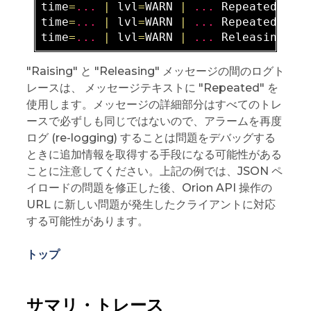
time
=
...
|
 lvl
=
WARN 
|
...
 Repeated Bad
time
=
...
|
 lvl
=
WARN 
|
...
 Repeated Bad
time
=
...
|
 lvl
=
WARN 
|
...
 Releasing al
"Raising" と "Releasing" メッセージの間のログト
レースは、 メッセージテキストに "Repeated" を
使用します。メッセージの詳細部分はすべてのトレ
ースで必ずしも同じではないので、アラームを再度
ログ (re-logging) することは問題をデバッグする
ときに追加情報を取得する手段になる可能性がある
ことに注意してください。上記の例では、JSON ペ
イロードの問題を修正した後、Orion API 操作の
URL に新しい問題が発生したクライアントに対応
する可能性があります。
トップ
サマリ・トレース