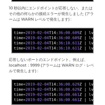
10 秒以内にエンドポイントが応答しない、または
その他の何らかの接続エラーが発生しました (アラ
ームは WARN レベルで発生します) :
time=
2019
-
02
-
04
T14:
36
:
00.609
Z | 
lvl=
IN
time=
2019
-
02
-
04
T14:
36
:
00.609
Z | 
lvl=
IN
time=
2019
-
02
-
04
T14:
36
:
10.611
Z | 
lvl=
WA
time=
2019
-
02
-
04
T14:
36
:
10.611
Z | 
lvl=
IN
応答しないポートのエンドポイント。例えば、
localhost：9999 (アラームは WARN ログ・レベ
ルで発生します) :
time=
2019
-
02
-
04
T14:
36
:
00.629
Z | 
lvl=
IN
time=
2019
-
02
-
04
T14:
36
:
00.629
Z | 
lvl=
IN
time=
2019
-
02
-
04
T14:
36
:
00.661
Z | 
lvl=
WA
time=
2019
-
02
-
04
T14:
36
:
00.661
Z | 
lvl=
IN