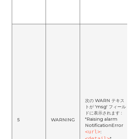
次の WARN テキス
:
トが 'msg' フィール
a
ドに表示されます :
N
"Raising alarm
5
WARNING
NotificationError
<url>
:
<detail>
"