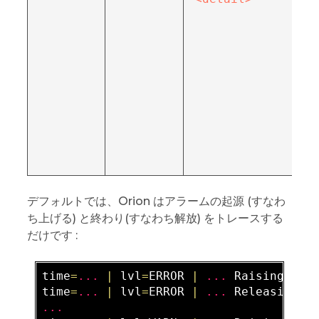
デフォルトでは、Orion はアラームの起源 (すなわ
ち上げる) と終わり(すなわち解放) をトレースする
だけです :
time
=
...
|
 lvl
=
ERROR 
|
...
 Raising ala
time
=
...
|
 lvl
=
ERROR 
|
...
...