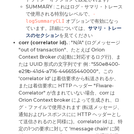
SUMMARY : これはログ・サマリ・トレース
で使用される特別なレベルで、
-
logSummaryCLI
オプションで有効になっ
ています。詳細については、
サマリ・トレー
スのセクション
を見てください
corr (correlator id).
: "N/A" (ログメッセージ
"out of transaction"、たとえば Orion
Context Broker の起動に対応するログ行)、ま
たは UUID 形式の文字列です 例 : "550e8400-
e29b-41d4-a716-446655440000"。この
'correlator id' は着信要求から転送されるか、
または着信要求に HTTP ヘッダー "Fiware-
Correlator" が含まれていない場合、corr は
Orion Context broker によって生成され、ロ
グ・ファイルで使用されます (転送メッセージ、
通知およびレスポンスにに HTTP ヘッダーとし
て送信されるのと同様に)。correlator id は、特
定の1つの要求に対して 'message chain' に関