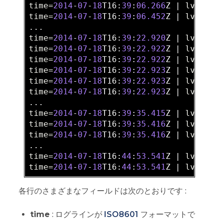
time=
2014
-
07
-
18
T16:
39
:
06.266
Z | 
lvl=
IN
time=
2014
-
07
-
18
T16:
39
:
06.452
Z | 
lvl=
IN
time=
2014
-
07
-
18
T16:
39
:
22.920
Z | 
lvl=
IN
time=
2014
-
07
-
18
T16:
39
:
22.922
Z | 
lvl=
IN
time=
2014
-
07
-
18
T16:
39
:
22.922
Z | 
lvl=
IN
time=
2014
-
07
-
18
T16:
39
:
22.923
Z | 
lvl=
IN
time=
2014
-
07
-
18
T16:
39
:
22.923
Z | 
lvl=
IN
time=
2014
-
07
-
18
T16:
39
:
22.923
Z | 
lvl=
IN
time=
2014
-
07
-
18
T16:
39
:
35.415
Z | 
lvl=
IN
time=
2014
-
07
-
18
T16:
39
:
35.416
Z | 
lvl=
IN
time=
2014
-
07
-
18
T16:
39
:
35.416
Z | 
lvl=
IN
time=
2014
-
07
-
18
T16:
44
:
53.541
Z | 
lvl=
IN
time=
2014
-
07
-
18
T16:
44
:
53.541
Z | 
lvl=
IN
各行のさまざまなフィールドは次のとおりです :
time
: ログラインが
ISO8601
フォーマットで