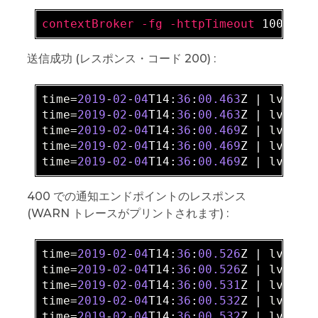
contextBroker
-fg
-httpTimeout
 10000 
-
送信成功 (レスポンス・コード 200) :
time=
2019
-
02
-
04
T14:
36
:
00.463
Z | 
lvl=
IN
time=
2019
-
02
-
04
T14:
36
:
00.463
Z | 
lvl=
IN
time=
2019
-
02
-
04
T14:
36
:
00.469
Z | 
lvl=
IN
time=
2019
-
02
-
04
T14:
36
:
00.469
Z | 
lvl=
IN
time=
2019
-
02
-
04
T14:
36
:
00.469
Z | 
lvl=
IN
400 での通知エンドポイントのレスポンス
(WARN トレースがプリントされます) :
time=
2019
-
02
-
04
T14:
36
:
00.526
Z | 
lvl=
IN
time=
2019
-
02
-
04
T14:
36
:
00.526
Z | 
lvl=
IN
time=
2019
-
02
-
04
T14:
36
:
00.531
Z | 
lvl=
IN
time=
2019
-
02
-
04
T14:
36
:
00.532
Z | 
lvl=
WA
time=
2019
-
02
-
04
T14:
36
:
00.532
Z | 
lvl=
IN