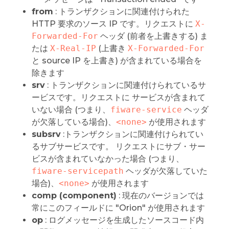
from
: トランザクションに関連付けられた
HTTP 要求のソース IP です。リクエストに
X-
Forwarded-For
ヘッダ (前者を上書きする) ま
たは
X-Real-IP
(上書き
X-Forwarded-For
と source IP を上書き) が含まれている場合を
除きます
srv
: トランザクションに関連付けられているサ
ービスです。リクエストに サービスが含まれて
いない場合 (つまり、
fiware-service
ヘッダ
が欠落している場合)、
<none>
が使用されます
subsrv
:トランザクションに関連付けられてい
るサブサービスです。 リクエストにサブ・サー
ビスが含まれていなかった場合 (つまり、
fiware-servicepath
ヘッダが欠落していた
場合)、
<none>
が使用されます
comp (component)
: 現在のバージョンでは
常にこのフィールドに "Orion" が使用されます
op
: ログメッセージを生成したソースコード内