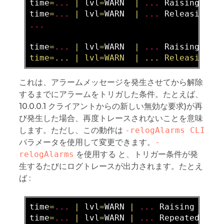
time
=
...
|
 lvl
=
WARN  
|
...
 Raising ala
time
=
...
|
 lvl
=
WARN  
|
...
 Releasing a
...
time
=
...
|
 lvl
=
WARN  
|
...
 Raising ala
これは、アラームメッセージを発生させてから解除
するまでにアラームをトリガした条件。たとえば、
10.0.0.1 クライアントからの新しい無効な要求)が再
び発生した場合、再度トレースされないことを意味
します。ただし、この動作は
-relogAlarms CLI
パラメータを使用して変更できます。
-
relogAlarms
を使用する と、トリガー条件が発
生するたびにログトレースが出力されます。たとえ
ば :
time
=
...
|
 lvl
=
WARN 
|
...
 Raising alar
time
=
...
|
 lvl
=
WARN 
|
...
 Repeated Bad