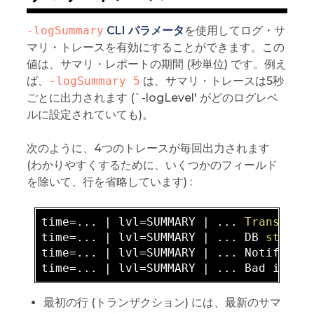
-logSummary
CLI パラメータ
を使用してログ・サ
マリ・トレースを有効にすることができます。この
値は、サマリ・レポートの期間 (秒単位) です。例え
ば、
-logSummary 5
は、サマリ・トレースは5秒
ごとに出力されます (`-logLevel' がどのログレベ
ルに設定されていても)。
次のように、4つのトレースが毎回出力されます
(わかりやすくするために、いくつかのフィールド
を除いて、行を省略しています) :
time=... | lvl=SUMMARY | ... 
Transacti
time=... | lvl=SUMMARY | ... DB 
status
time=... | lvl=SUMMARY | ... Notificat
time=... | lvl=SUMMARY | ... Bad input
最初の行 (トランザクション) には、最新のサマ