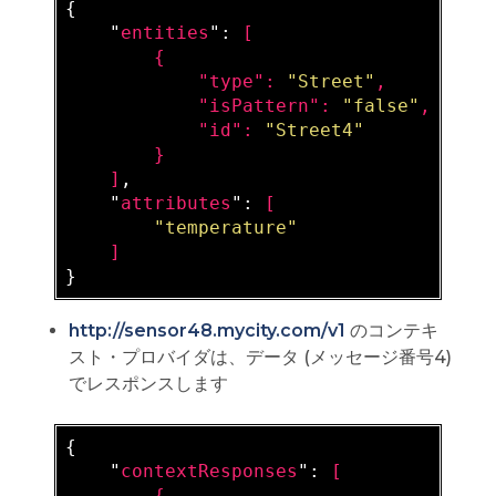
{

    "
entities
": 
[

        {

            "
type
": 
"Street"
,

            "
isPattern
": 
"false"
,

            "
id
": 
"Street4"
}

    ]
,

    "
attributes
": 
[

"temperature"
http://sensor48.mycity.com/v1
のコンテキ
スト・プロバイダは、データ (メッセージ番号4)
でレスポンスします
{

    "
contextResponses
": 
[

        {
