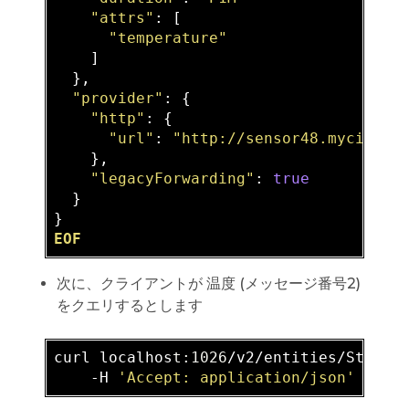
"attrs"
: [

"temperature"
    ]

  },

"provider"
: {

"http"
: {

"url"
: 
"http://sensor48.mycity.c
    },

"legacyForwarding"
: 
true
  }

EOF
次に、クライアントが 温度 (メッセージ番号2)
をクエリするとします
curl localhos
t:1026
/v2/entities/Street
    -H 
'Accept: application/json'
 -
d
 @