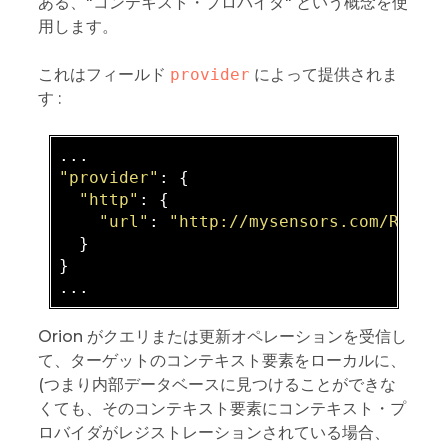
ある、"コンテキスト・プロバイダ" という概念を使
用します。
これはフィールド
provider
によって提供されま
す :
"provider"
: 
{

"http"
: 
{

"url"
: 
"http://mysensors.com/Rooms
  }
}
Orion がクエリまたは更新オペレーションを受信し
て、ターゲットのコンテキスト要素をローカルに、
(つまり内部データベースに見つけることができな
くても、そのコンテキスト要素にコンテキスト・プ
ロバイダがレジストレーションされている場合、