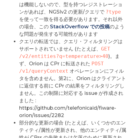
は機能しないので、型を持つレジストレーショ
ンがあれば、NGSIv2 の更新/クエリで
?type
を使って一致を得る必要があります。それ以外
の場合、この
StackOverflow での投稿
のよう
な問題が発生する可能性があります
クエリの転送では、クエリ・フィルタリングは
サポートされていません (たとえば、
GET 
/v2/entities?q=temperature>40
)。ま
ず、Orion は CPr に転送された
POST 
/v1/queryContext
オペレーションにフィル
タを含めません。第2に、Orion はクライアント
に返信する前に CPr の結果をフィルタリングし
ません。この制限に対応する issue が作成され
ました :
https://github.com/telefonicaid/fiware-
orion/issues/2282
部分的な更新の場合 (たとえば、いくつかのエン
ティティ/属性が更新され、他のエンティティ/属
性が CPrs の失敗または欠落のために更新され