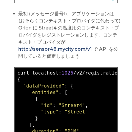
最初 (メッセージ番号1)、アプリケーションは
(おそらくコンテキスト・プロバイダに代わって)
Orion に Street4 の温度用のコンテキスト・プ
ロバイダをレジストレーションします。コンテ
キスト・プロバイダが
http://sensor48.mycity.com/v1
で API を公
開していると仮定しましょう
curl localhost:
1026
/v2/registrations -
{

"dataProvided"
: {

"entities"
: [

      {

"id"
: 
"Street4"
,

"type"
: 
"Street"
      }

    ],

"duration"
: 
"P1M"