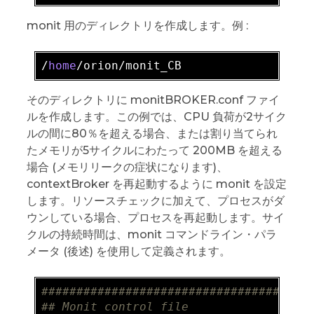
monit 用のディレクトリを作成します。例 :
/
home
そのディレクトリに monitBROKER.conf ファイ
ルを作成します。この例では、CPU 負荷が2サイク
ルの間に80％を超える場合、または割り当てられ
たメモリが5サイクルにわたって 200MB を超える
場合 (メモリリークの症状になります)、
contextBroker を再起動するように monit を設定
します。リソースチェックに加えて、プロセスがダ
ウンしている場合、プロセスを再起動します。サイ
クルの持続時間は、monit コマンドライン・パラ
メータ (後述) を使用して定義されます。
######
######
######
######
######
######
##
## Monit control file