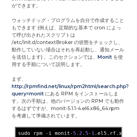
ができます。
ウォッチドッグ・プログラムを自分で作成すること
もできます (例えば、定期的な基本で cron によっ
て呼び出されたスクリプトは
/etc/init.d/contextBroker の状態をチェックし、
動作していない場合はそれを再起動し、通知メール
を送信します) 。このセクションでは、
Monit
を使
用する手順について説明します。
まず、
http://rpmfind.net/linux/rpm2html/search.php?
query=monit
にある RPM をインストールしま
す。次の手順は、他のバージョンの RPM でも動作
するはずですが、monit-5.1.1-4.el6.x86_64.rpm
を考慮して準備されています。
sudo rpm -
i
 monit-
5.2
.
5
-
1
.el5
.rf
.x86_6