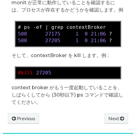
monit が正常に動作していることを確認するに
は、プロセスが存在するかどうかを確認します。例
500
27175
1
0
21
:
06
 ?       
500
27205
1
0
21
:
06
 ?       
そして、contextBroker を kill します。例 :
#kill
27205
context broker がもう一度起動していることを、
しばらくしてから (30秒以下) ps コマンドで確認し
てください。
Previous
Next