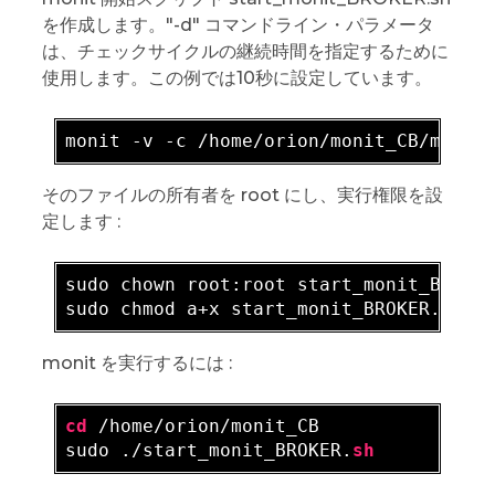
を作成します。"-d" コマンドライン・パラメータ
は、チェックサイクルの継続時間を指定するために
使用します。この例では10秒に設定しています。
monit -v -c /home/orion/monit_CB/monit
そのファイルの所有者を root にし、実行権限を設
定します :
sudo chown root:root start_monit_BROKE
sudo chmod a+x start_monit_BROKER
.sh
monit を実行するには :
cd
 /home/orion/monit_CB

sudo ./start_monit_BROKER.
sh