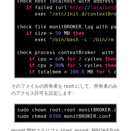
check host localhost 
with
 address local
if
 failed (url 
http
:
//
localhost
:
102
      exec 
"/etc/init.d/contextBroker 
check file monitBROKER.log 
with
 path /
if
 size > 
50
 MB 
then
      exec 
"/bin/bash -c '/bin/rm /var
check process contextBroker  
with
 pidf
if
 cpu > 
60
% 
for
2
 cycles 
then
 aler
if
 cpu > 
80
% 
for
5
 cycles 
then
 rest
if
 totalmem > 
200.0
 MB 
for
5
 cycle
そのファイルの所有者を root にして、所有者のみ
のアクセス許可を設定します :
sudo chown root:root monitBROKER
.conf
sudo chmod 
0700
 monitBROKER
.conf
monit 開始スクリプト start_monit_BROKER.sh