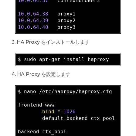
10.0
.
64.37
   contextbroker3

10.0
.
64.38
10.0
.
64.39
10.0
.
64.40
3. HA Proxy をインストールします
4. HA Proxy を設定します
$ nano /etc/haproxy/haproxy.cfg

frontend www

bind
 *:
1026
        default_backend ctx_pool

backend ctx_pool
