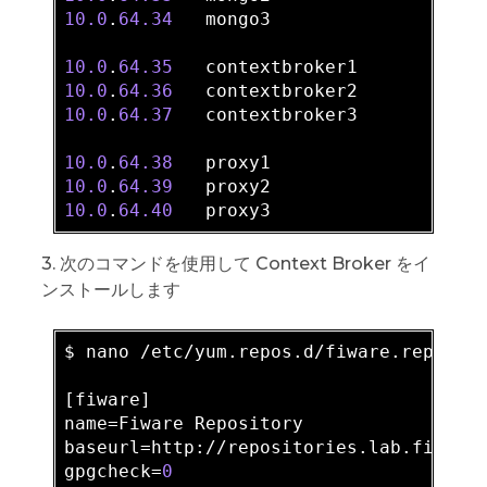
10.0
.
64.34
   mongo3

10.0
.
64.35
10.0
.
64.36
10.0
.
64.37
   contextbroker3

10.0
.
64.38
10.0
.
64.39
10.0
.
64.40
3. 次のコマンドを使用して Context Broker をイ
ンストールします
$ nano /etc/yum.repos.d/fiware.repo

[fiware]

name=Fiware Repository

baseurl=http://repositories.lab.fiware
gpgcheck=
0