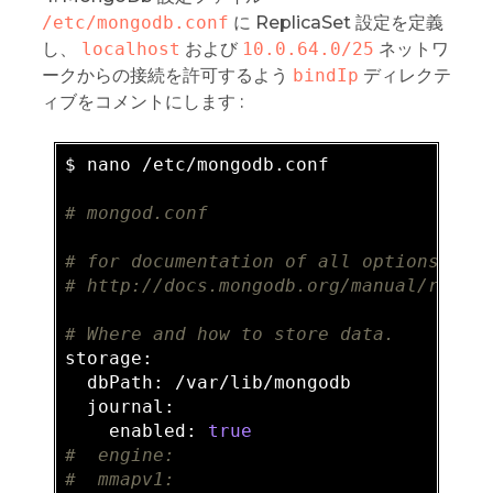
/etc/mongodb.conf
に ReplicaSet 設定を定義
し、
localhost
および
10.0.64.0/25
ネットワ
ークからの接続を許可するよう
bindIp
ディレクテ
ィブをコメントにします :
$ nano /etc/mongodb.conf

# mongod.conf
# for documentation of all options, se
# http://docs.mongodb.org/manual/refer
# Where and how to store data.
storage:

  dbPath: /var/lib/mongodb

  journal:

    enabled: 
true
#  engine:
#  mmapv1: