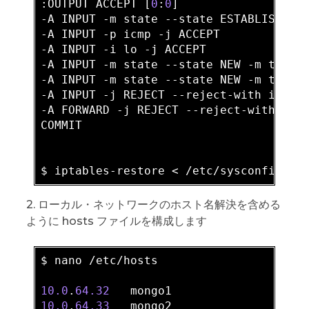
:OUTPUT ACCEPT [
0
:
0
]

-A INPUT -m state --state ESTABLISHED,R
-A INPUT -p icmp -j ACCEPT

-A INPUT -i lo -j ACCEPT

-A INPUT -m state --state NEW -m tcp -
-A INPUT -m state --state NEW -m tcp -
-A INPUT -j REJECT --reject-with icmp-h
-A FORWARD -j REJECT --reject-with icmp
COMMIT

2. ローカル・ネットワークのホスト名解決を含める
ように hosts ファイルを構成します
$ nano /etc/hosts

10.0
.
64.32
10.0
.
64.33