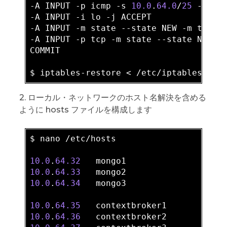
-A INPUT -p icmp 
-s
10.0
.
64.0
/
25
 -j ACC
-A INPUT -i lo -j ACCEPT

-A INPUT -m state --state NEW -m tcp -
-A INPUT -p tcp -m state --state NEW -
COMMIT

2. ローカル・ネットワークのホスト名解決を含める
ように hosts ファイルを構成します
$ nano /etc/hosts

10.0
.
64.32
10.0
.
64.33
10.0
.
64.34
   mongo3

10.0
.
64.35
10.0
.
64.36