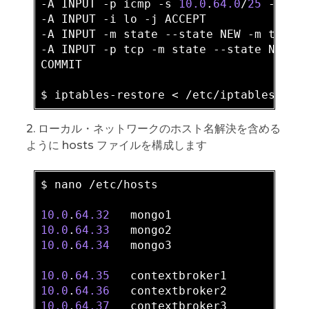
-A INPUT -p icmp 
-s
10.0
.
64.0
/
25
 -j ACC
-A INPUT -i lo -j ACCEPT

-A INPUT -m state --state NEW -m tcp -
-A INPUT -p tcp -m state --state NEW -
COMMIT

2. ローカル・ネットワークのホスト名解決を含める
ように hosts ファイルを構成します
$ nano /etc/hosts

10.0
.
64.32
10.0
.
64.33
10.0
.
64.34
   mongo3

10.0
.
64.35
10.0
.
64.36
10.0
.
64.37
   contextbroker3
