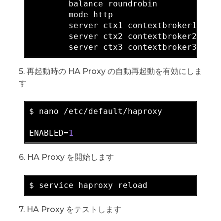
        balance roundrobin

        mode http

        server ctx1 contextbroker1:
102
        server ctx2 contextbroker2:
102
        server ctx3 contextbroker3:
102
5. 再起動時の HA Proxy の自動再起動を有効にしま
す
$ nano /etc/default/haproxy

ENABLED=
1
6. HA Proxy を開始します
7. HA Proxy をテストします