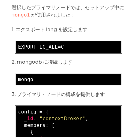
選択したプライマリノードでは、セットアップ中に
mongo1
が使用されました :
1. エクスポート lang を設定します
2. mongodb に接続します
3. プライマリ・ノードの構成を提供します
config = {

  _
id
: 
"contextBroker"
,

  members: [

    {
