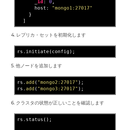
      _
id
: 
0
,

      host: 
"mongo1:27017"
    }

4. レプリカ・セットを初期化します
5. 他ノードを追加します
rs.
add
(
"mongo2:27017"
);

rs.
add
(
"mongo3:27017"
6. クラスタの状態が正しいことを確認します
rs
.status
();
