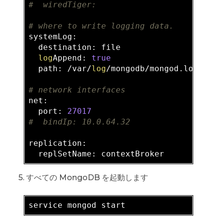
#  wiredTiger:
# where to write logging data.
systemLog:

  destination: file

log
Append: 
true
  path: /var/
log
/mongodb/mongod.log

# network interfaces
net:

  port: 
27017
#  bindIp: 10.0.64.32
replication:

5. すべての MongoDB を起動します