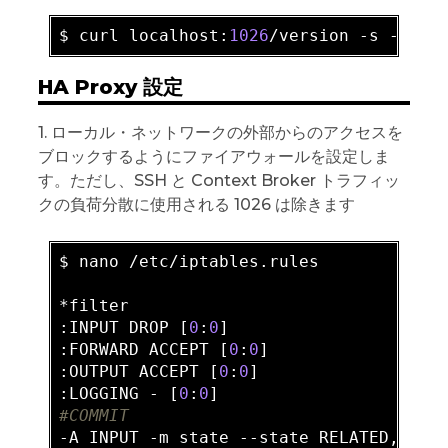
$ curl localhost:
1026
/version 
-s
HA Proxy 設定
1. ローカル・ネットワークの外部からのアクセスを
ブロックするようにファイアウォールを設定しま
す。ただし、SSH と Context Broker トラフィッ
クの負荷分散に使用される 1026 は除きます
$ nano /etc/iptables.rules

*filter

:INPUT DROP [
0
:
0
]

:FORWARD ACCEPT [
0
:
0
]

:OUTPUT ACCEPT [
0
:
0
]

:LOGGING - [
0
:
0
#COMMIT
-A INPUT -m state --state RELATED,ESTAB