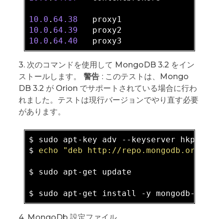
10.0
.
64.38
10.0
.
64.39
10.0
.
64.40
3. 次のコマンドを使用して MongoDB 3.2 をイン
ストールします。
警告
: このテストは、Mongo
DB 3.2 が Orion でサポートされている場合に行わ
れました。テストは現行バージョンでやり直す必要
があります。
$ sudo apt-key adv --keyserver hkp://k
$ 
echo
"deb http://repo.mongodb.org/ap
$ sudo apt-get update

4. MongoDb 設定ファイル