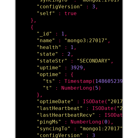
"configVersion"
 : 
3
,

"self"
 : true

    },

    {

"_id"
 : 
1
,

"name"
 : 
"mongo3:27017"
,

"health"
 : 
1
,

"state"
 : 
2
,

"stateStr"
 : 
"SECONDARY"
,

"uptime"
 : 
3929
,

"optime"
 : {

"ts"
 : 
Timestamp
(
1486052399
, 
1
)
"t"
 : 
NumberLong
(
5
)

      },

"optimeDate"
 : 
ISODate
(
"2017-02-
"lastHeartbeat"
 : 
ISODate
(
"2017-
"lastHeartbeatRecv"
 : 
ISODate
(
"2
"pingMs"
 : 
NumberLong
(
0
),

"syncingTo"
 : 
"mongo1:27017"
,

"configVersion"
 : 
3