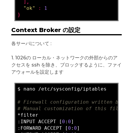
  ],

"ok"
 : 
1
Context Broker の設定
各サーバについて :
1. 1026の ローカル・ネットワークの外部からのア
クセスを ssh を除き、ブロックするように、ファイ
アウォールを設定します
$ nano /etc/sysconfig/iptables

# Firewall configuration written by sy
# Manual customization of this file is
*filter

:INPUT ACCEPT [
0
:
0
]

:FORWARD ACCEPT [
0
:
0
]
