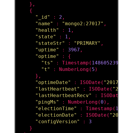
    },

    {

"_id"
 : 
2
,

"name"
 : 
"mongo2:27017"
,

"health"
 : 
1
,

"state"
 : 
1
,

"stateStr"
 : 
"PRIMARY"
,

"uptime"
 : 
3967
,

"optime"
 : {

"ts"
 : 
Timestamp
(
1486052399
, 
1
)
"t"
 : 
NumberLong
(
5
)

      },

"optimeDate"
 : 
ISODate
(
"2017-02-
"lastHeartbeat"
 : 
ISODate
(
"2017-
"lastHeartbeatRecv"
 : 
ISODate
(
"2
"pingMs"
 : 
NumberLong
(
0
),

"electionTime"
 : 
Timestamp
(
14860
"electionDate"
 : 
ISODate
(
"2017-0
"configVersion"
 : 
3
    }
