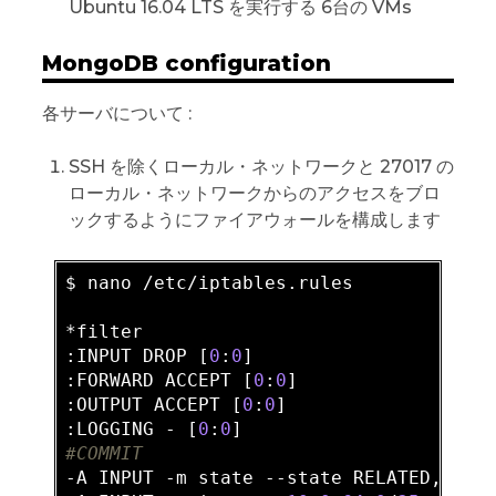
Ubuntu 16.04 LTS を実行する 6台の VMs
MongoDB configuration
各サーバについて :
SSH を除くローカル・ネットワークと 27017 の
ローカル・ネットワークからのアクセスをブロ
ックするようにファイアウォールを構成します
$ nano /etc/iptables.rules

*filter

:INPUT DROP [
0
:
0
]

:FORWARD ACCEPT [
0
:
0
]

:OUTPUT ACCEPT [
0
:
0
]

:LOGGING - [
0
:
0
#COMMIT
-A INPUT -m state --state RELATED,ESTAB