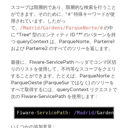
スコープは階層的であり、階層的な検索を行うこと
ができます。そのために、'＃' 特殊キーワードが使
用されています。したがっ
て、
/Madrid/Gardens/ParqueNorte/#
の中
に "Tree" 型のエンティティ ID ".*" のパターンを持
つ queryContext は、ParqueNorte、Parterre1
および Parterre2 のすべてのツリーを返します。
最後に、Fiware-ServicePath ヘッダでコンマ区切
りのリストを使用して、不均等なスコープをクエリ
することができます。たとえば、ParqueNorte と
ParqueOeste (ParqueSur ではなく) のツリーを
すべて取得するには、queryContext リクエストで
次の Fiware-ServicePath を使用します :
Fiware-
ServicePath:
/Madrid/
Gardens
/Pa
いくつかの追加意見 :