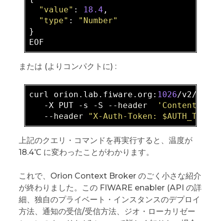
"value"
: 
18.4
,

"type"
: 
"Number"
}

または (よりコンパクトに) :
curl orion
.lab
.fiware
.org
:
1026
/v2/enti
   -X PUT -s -S --
header
'Content-Typ
   --
header
"X-Auth-Token: $AUTH_TOKEN
上記のクエリ・コマンドを再実行すると、温度が
18.4℃ に変わったことがわかります。
これで、Orion Context Broker のごく小さな紹介
が終わりました。この FIWARE enabler (API の詳
細、独自のプライベート・インスタンスのデプロイ
方法、通知の受信/受信方法、ジオ・ローカリゼー