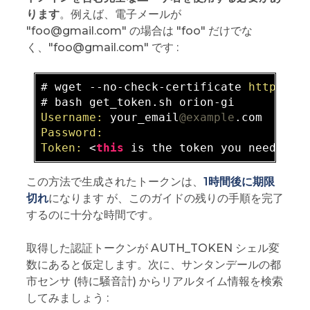
ります
。例えば、電子メールが
"foo@gmail.com" の場合は "foo" だけでな
く、"foo@gmail.com" です :
# wget --no-check-certificate 
https:
//
Username:
 your_email
@example
Password:
Token:
 <
this
この方法で生成されたトークンは、
1時間後に期限
切れ
になります が、このガイドの残りの手順を完了
するのに十分な時間です。
取得した認証トークンが AUTH_TOKEN シェル変
数にあると仮定します。次に、サンタンデールの都
市センサ (特に騒音計) からリアルタイム情報を検索
してみましょう :