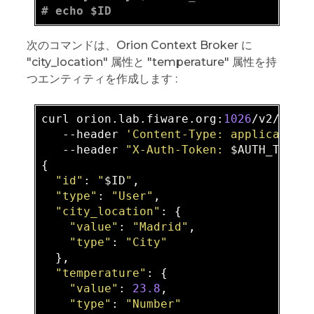
# echo $ID
次のコマンドは、Orion Context Broker に
"city_location" 属性と "temperature" 属性を持
つエンティティを作成します :
curl orion.lab.fiware.org:
1026
/v2/enti
   --header 
'Content-Type: application
   --header 
"X-Auth-Token: 
$AUTH_TOKEN
{

"id"
: 
"
$ID
"
,

"type"
: 
"User"
,

"city_location"
: {

"value"
: 
"Madrid"
,

"type"
: 
"City"
  },

"temperature"
: {

"value"
: 
23.8
,

"type"
: 
"Number"