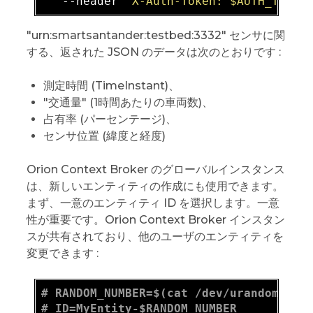
   --header 
"X-Auth-Token: $AUTH_TOKEN
"urn:smartsantander:testbed:3332" センサに関
する、返された JSON のデータは次のとおりです :
測定時間 (TimeInstant)、
"交通量" (1時間あたりの車両数)、
占有率 (パーセンテージ)、
センサ位置 (緯度と経度)
Orion Context Broker のグローバルインスタンス
は、新しいエンティティの作成にも使用できます。
まず、一意のエンティティ ID を選択します。一意
性が重要です。Orion Context Broker インスタン
スが共有されており、他のユーザのエンティティを
変更できます :
# RANDOM_NUMBER=$(cat /dev/urandom | t
# ID=MyEntity-$RANDOM_NUMBER