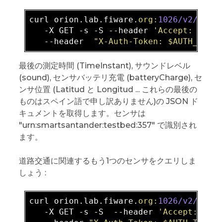
curl orion.lab.fiware.
org:
1026
/v2/
enti
   -X GET -s -S --header 
'Accept: appl
   --header  
"X-Auth-Token: $AUTH_TOKE
最後の測定時間 (TimeInstant), サウンドレベル
(sound), センサバッテリ充電 (batteryCharge), セ
ンサ位置 (Latitud と Longitud ... これらの最後の
ものはスペイン語で申し訳ありません)の JSON ド
キュメントを取得します。センサは
"urn:smartsantander:testbed:357" で識別され
ます。
道路交通に関連するもう1つのセンサをクエリしま
しょう :
curl orion.lab.fiware.
org:
1026
/v2/
enti
   -X GET -s -S  --header 
'Accept: app