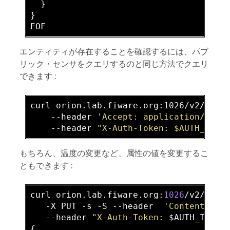
  }

}

エンティティが存在することを確認するには、パブ
リック・センサをクエリするのと同じ方法でクエリ
できます :
curl orion.lab.fiware.org:1026/v2/entit
    -
-header 
'Accept: application/json
    -
-header 
"X-Auth-Token: $AUTH_TOKE
もちろん、温度の変更など、属性の値を変更するこ
ともできます :
curl orion.lab.fiware.org:
1026
/v2/enti
   -X PUT 
-s
 -S --header  
'Content-Typ
   --header 
"X-Auth-Token: 
$AUTH_TOKEN
{
