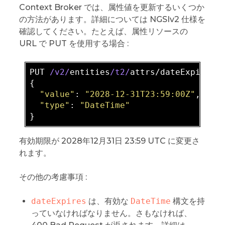
Context Broker では、属性値を更新するいくつか
の方法があります。詳細については NGSIv2 仕様を
確認してください。たとえば、属性リソースの
URL で PUT を使用する場合 :
PUT 
/v2/
entities
/t2/
attrs/dateExpires

{  

"value"
: 
"2028-12-31T23:59:00Z"
,

"type"
: 
"DateTime"
有効期限が 2028年12月31日 23:59 UTC に変更さ
れます。
その他の考慮事項 :
dateExpires
は、有効な
DateTime
構文を持
っていなければなりません。さもなければ、