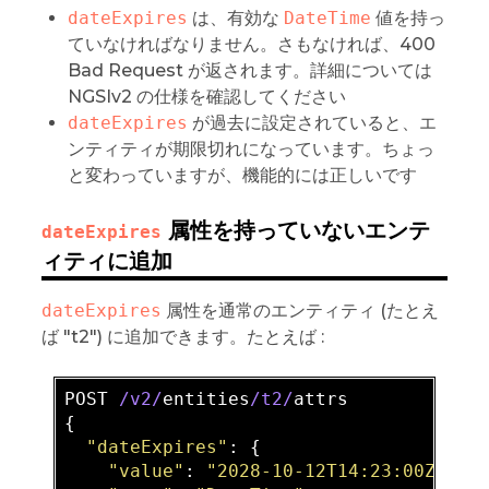
dateExpires
は、有効な
DateTime
値を持っ
ていなければなりません。さもなければ、400
Bad Request が返されます。詳細については
NGSIv2 の仕様を確認してください
dateExpires
が過去に設定されていると、エ
ンティティが期限切れになっています。ちょっ
と変わっていますが、機能的には正しいです
属性を持っていないエンテ
dateExpires
ィティに追加
dateExpires
属性を通常のエンティティ (たとえ
ば "t2") に追加できます。たとえば :
POST 
/v2/
entities
/t2/
attrs

{

"dateExpires"
: {

"value"
: 
"2028-10-12T14:23:00Z"
,
