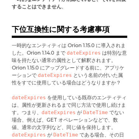
することはできません
。
下位互換性に関する考慮事項
一時的なエンティティは Orion 1.15.0 に導入されま
した。Orion 1.14.0 まで
dateExpires
は特別な意
味を持たない通常の属性として解釈されます。
Orion 1.15.0 にアップグレードする前に、アプリケ
ーションで
dateExpires
という名前の付いた属
性をすでに使用している場合はどうなりますか？
dateExpires
を使用している既存のエンティティ
は、属性が更新されるまで同じ方法で使用し続けま
す。つまり、
dateExpires
が
DateTime
でない
場合、例えば、GET オペレーションなどで、数
値、通常の文字列など、同じ値を保持します。
dateExpires
が
DateTime
である場合、その日