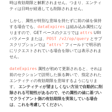
時は有効期限と解釈されません。つまり、エンティ
ティは日時が経過しても削除されません。
しかし、属性が特別な意味を持たずに前の値を保持
する場合でも、
dataExpires
は組み込み属性にな
りますので、GET ベースのクエリでは
attrs
URI
パラメータ または、
POST /v2/op/query
とサブ
スクリプションでは
"attrs"
フィールドで明示的
にリクエストされている場合を除いては表示されま
せん。
dateExpires
属性が初めて更新されると、それは
前のセクションで説明した振る舞いで、指定された
エンティティの有効期限を意味するようになりま
す。
エンティティが望ましくない方法で自動的に削
除される可能性があるので、その属性の値に基づい
てクライアント側の有効期限を実装している場合
は、これを考慮してください
。