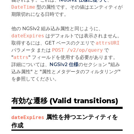
DateTime
型の属性です。その値はエンティティが
期限切れになる日時です。
他の NGSIv2 組み込み属性と同じように、
dateExpires
はデフォルトでは表示されません。
取得するには、GET ベースのクエリで
attrsURI
パラメータ または
POST /v2/op/query
で
"
attrs
" フィールドを使用する必要があります。
詳細については、
NGSIv2 仕様
のセクション "組み
込み属性" と "属性とメタデータのフィルタリング"
を参照してください。
有効な遷移 (Valid transitions)
属性を持つエンティティを
dateExpires
作成