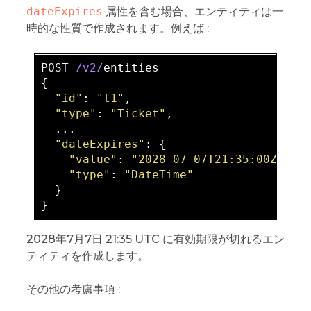
dateExpires
属性を含む場合、エンティティは一
時的な性質で作成されます。例えば :
POST 
/v2/
entities

{

"id"
: 
"t1"
,

"type"
: 
"Ticket"
,

  ...

"dateExpires"
: {

"value"
: 
"2028-07-07T21:35:00Z"
,

"type"
: 
"DateTime"
  }

2028年7月7日 21:35 UTC に有効期限が切れるエン
ティティを作成します。
その他の考慮事項 :