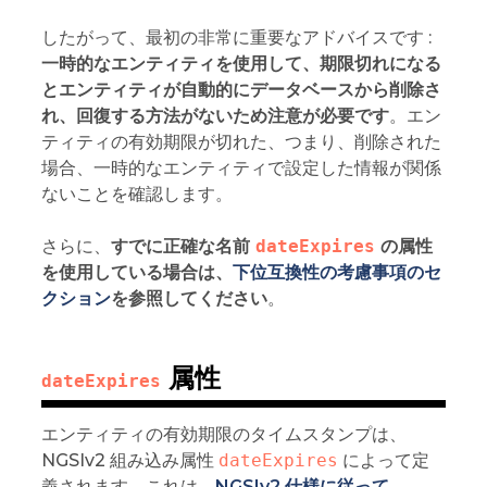
したがって、最初の非常に重要なアドバイスです :
一時的なエンティティを使用して、期限切れになる
とエンティティが自動的にデータベースから削除さ
れ、回復する方法がないため注意が必要です
。エン
ティティの有効期限が切れた、つまり、削除された
場合、一時的なエンティティで設定した情報が関係
ないことを確認します。
さらに、
すでに正確な名前
dateExpires
の属性
を使用している場合は、
下位互換性の考慮事項のセ
クション
を参照してください
。
属性
dateExpires
エンティティの有効期限のタイムスタンプは、
NGSIv2 組み込み属性
dateExpires
によって定
義されます。これは、
NGSIv2 仕様に従って
、