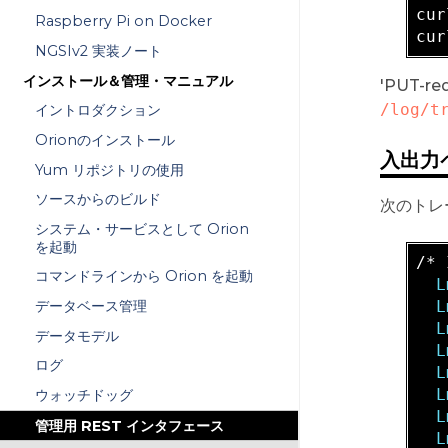
cur
Raspberry Pi on Docker
cur
NGSIv2 実装ノート
インストール＆管理・マニュアル
'PUT
/log/t
イントロダクション
Orionのインストール
入出力
Yum リポジトリの使用
ソースからのビルド
次のトレ
システム・サービスとして Orion
を起動
/* 
コマンドラインから Orion を起動
  L
  L
データベース管理
  L
データモデル
  L
ログ
  L
  L
ウォッチドッグ
  L
管理用 REST インタフェース