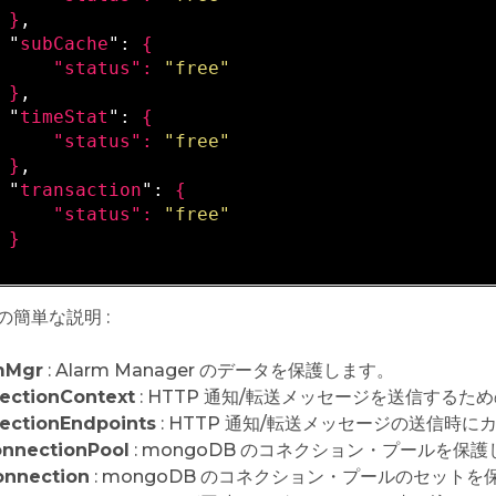
}
,

 "
subCache
": 
{

     "
status
": 
"free"
}
,

 "
timeStat
": 
{

     "
status
": 
"free"
}
,

 "
transaction
": 
{

     "
status
": 
"free"
の簡単な説明 :
mMgr
: Alarm Manager のデータを保護します。
ectionContext
: HTTP 通知/転送メッセージを送信するための 
ectionEndpoints
: HTTP 通知/転送メッセージの送信時
nnectionPool
: mongoDB のコネクション・プールを保
nnection
: mongoDB のコネクション・プールのセット