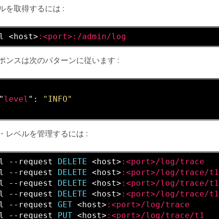
ルを取得するには :
l <host>
:<port>
:/admin/log
ポンスは次のパターンに従います :
"
level
": 
"INFO"
・レベルを管理するには :
l --request 
DELETE 
<host>
:<port>/log/trace
l --request 
DELETE 
<host>
:<port>/log/trace/t
l --request 
DELETE 
<host>
:<port>/log/trace/t
l --request 
DELETE 
<host>
:<port>/log/trace/t
l --request 
GET 
<host>
:<port>/log/trace
l --request 
PUT 
<host>
:<port>/log/trace/t1