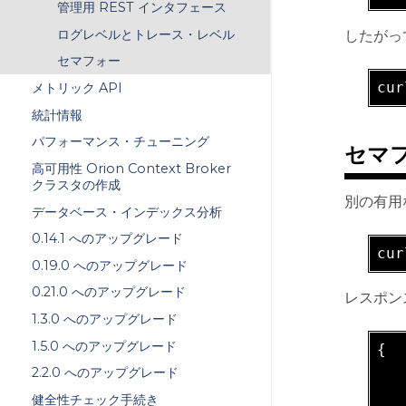
管理用 REST インタフェース
ログレベルとトレース・レベル
したがっ
セマフォー
cur
メトリック API
統計情報
パフォーマンス・チューニング
セマ
高可用性 Orion Context Broker
クラスタの作成
別の有用な
データベース・インデックス分析
0.14.1 へのアップグレード
cur
0.19.0 へのアップグレード
0.21.0 へのアップグレード
レスポン
1.3.0 へのアップグレード
1.5.0 へのアップグレード
{

   
2.2.0 へのアップグレード
   
健全性チェック手続き