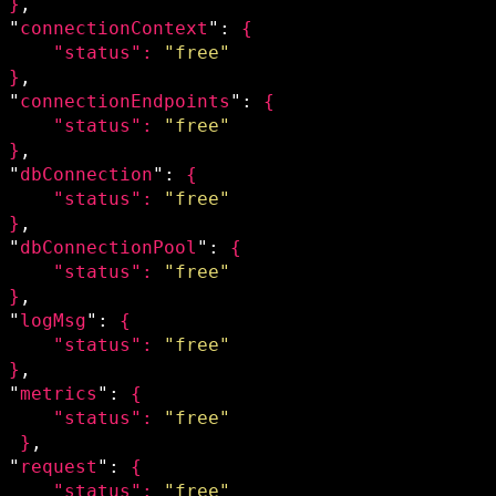
}
,

 "
connectionContext
": 
{

     "
status
": 
"free"
}
,

 "
connectionEndpoints
": 
{

     "
status
": 
"free"
}
,

 "
dbConnection
": 
{

     "
status
": 
"free"
}
,

 "
dbConnectionPool
": 
{

     "
status
": 
"free"
}
,

 "
logMsg
": 
{

     "
status
": 
"free"
}
,

 "
metrics
": 
{

     "
status
": 
"free"
}
,

 "
request
": 
{

     "
status
": 
"free"