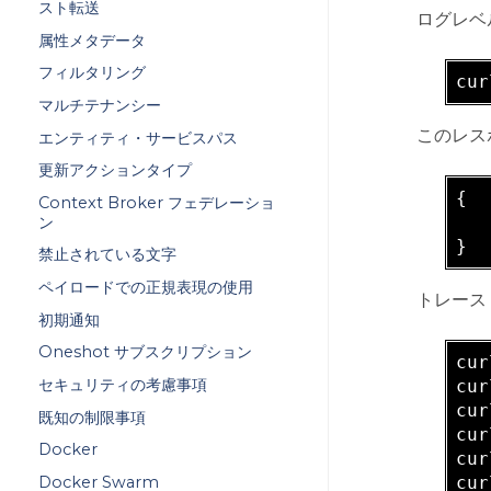
スト転送
ログレベ
属性メタデータ
フィルタリング
cur
マルチテナンシー
このレス
エンティティ・サービスパス
更新アクションタイプ
{

Context Broker フェデレーショ
   
ン
禁止されている文字
ペイロードでの正規表現の使用
トレース
初期通知
Oneshot サブスクリプション
cur
セキュリティの考慮事項
cur
cur
既知の制限事項
cur
Docker
cur
Docker Swarm
cur