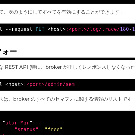
て、次のようにしてすべてを有効にすることができます :
l --request 
PUT 
<host>
:<port>/log/trace/
180
-
フォー
 REST API (特に、broker が正しくレスポンスしなくな
l <host>
:<port>/admin/sem
スは、broker のすべてのセマフォに関する情報のリストです
 "
alarmMgr
": 
{

     "
status
": 
"free"