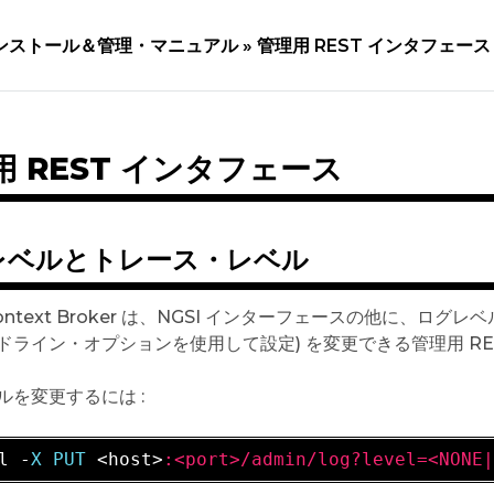
ンストール＆管理・マニュアル »
管理用 REST インタフェース
用 REST インタフェース
レベルとトレース・レベル
 Context Broker は、NGSI インターフェースの他に、ロ
ドライン・オプションを使用して設定) を変更できる管理用 RES
ルを変更するには :
l -
X PUT 
<host>
:<port>/admin/log?level=<NONE