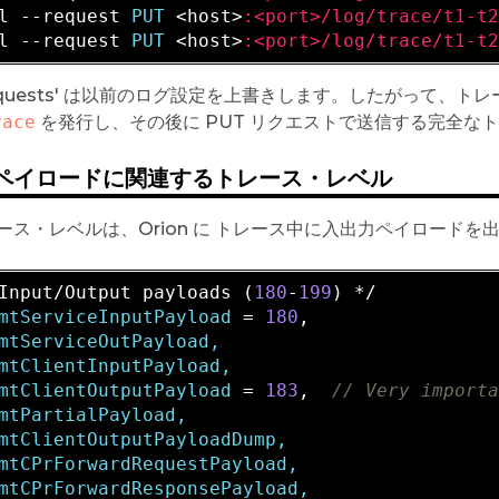
l --request 
PUT 
<host>
:<port>/log/trace/t1-t
l --request 
PUT 
<host>
:<port>/log/trace/t1-t
-requests' は以前のログ設定を上書きします。したがって
race
を発行し、その後に PUT リクエストで送信する完全な
ペイロードに関連するトレース・レベル
ース・レベルは、Orion に トレース中に入出力ペイロードを
Input/Output payloads (
180
-
199
mtServiceInputPayload
 = 
180
mtServiceOutPayload,

mtClientInputPayload,

mtClientOutputPayload
 = 
183
,  
// Very import
mtPartialPayload,

mtClientOutputPayloadDump,

mtCPrForwardRequestPayload,
