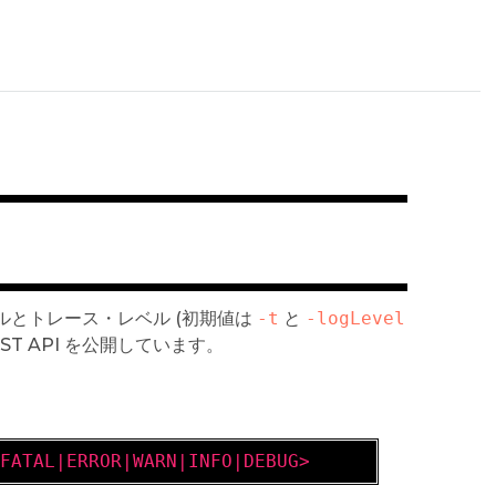
グレベルとトレース・レベル (初期値は
-t
と
-logLevel
T API を公開しています。
|FATAL|ERROR|WARN|INFO|DEBUG>