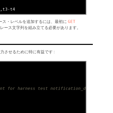
2
2
、トレース・レベルを追加するには、最初に
GET 
トレース文字列を組み立てる必要があります。
出力させるために特に有益です :
ant for harness test notification_different_s