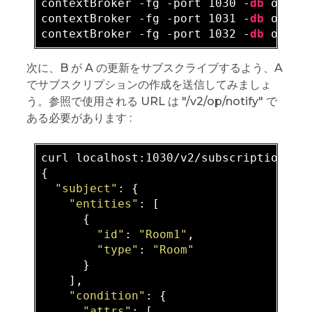
contextBroker -fg -port 1030 -
db
 orion1
contextBroker -fg -port 1031 -
db
 orion1
contextBroker -fg -port 1032 -
db
次に、B が A の更新をサブスクライブするよう、A
でサブスクリプションの作成を送信してみましょ
う。参照で使用される URL は "/v2/op/notify" で
ある必要があります :
curl localhost:1030/v2/subscriptions -
{

"subject"
: {

"entities"
: [

      {

"id"
: 
"Room1"
,

"type"
: 
"Room"
      }

    ],

"condition"
: {

"attrs"
: [
