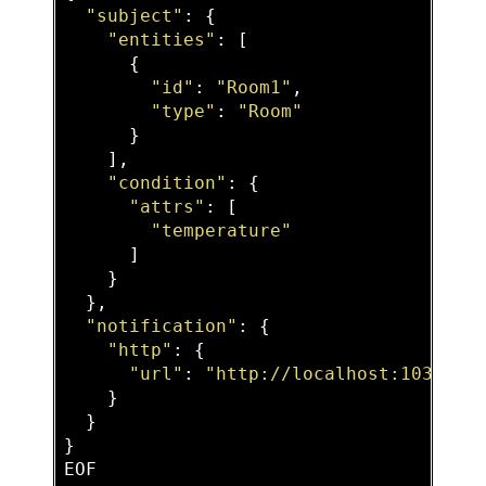
"subject"
: {

"entities"
: [

      {

"id"
: 
"Room1"
,

"type"
: 
"Room"
      }

    ],

"condition"
: {

"attrs"
: [

"temperature"
      ]

    }

  },

"notification"
: {

"http"
: {

"url"
: 
"http://localhost:1032/v2
    }

  }

}
