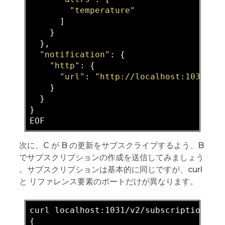
"temperature"
      ]

    }

  },

"notification"
: {

"http"
: {

"url"
: 
"http://localhost:1031/v2
    }

  }

}

次に、C が B の更新をサブスクライブするよう、B
でサブスクリプションの作成を送信してみましょう
。サブスクリプションは基本的に同じですが、curl
と リファレンス要素のポートだけが異なります。
curl localhost:1031/v2/subscriptions -
{
