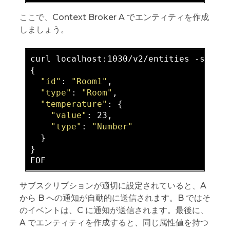
ここで、Context Broker A でエンティティを作成
しましょう。
curl localhost:1030/v2/entities -s -S 
{

"id"
: 
"Room1"
,

"type"
: 
"Room"
,

"temperature"
: {

"value"
: 23,

"type"
: 
"Number"
  }

}

サブスクリプションが適切に設定されていると、A
から B への通知が自動的に送信されます。B ではそ
のイベントは、C に通知が送信されます。最後に、
A でエンティティを作成すると、同じ属性値を持つ