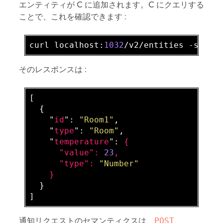
エンティティが C に追加されます。C にクエリする
ことで、これを確認できます :
curl localhost:
1032
/v2/entities -s -S 
そのレスポンスは :
[

  {

    "
id
": 
"Room1"
,

    "
type
": 
"Room"
,

    "
temperature
": 
{

      "
value
": 
23
,

      "
type
": 
"Number"
}

}

通知リクエストのセマンティクスは、
POST 