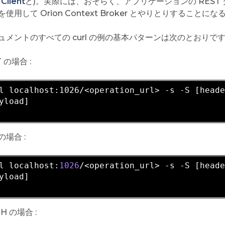
Client
ど)。実際には、おそらく、アプリケーションの RES
使用して Orion Context Broker とやりとりすることに
ュメントのすべての curl の例の基本パターンは次のとおりです 
 の場合 :
l localhost:1026/
<operation_url>
 -s -S [head
yload]

の場合 :
l localhost:
1026
/<operation_url> 
-s
 -S [head
yload]

H の場合 :