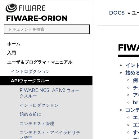
DOCS
»
ユ
FIWARE-ORION
ホーム
FIW
入門
ユーザ＆プログラマ・マニュアル
イン
イントロダクション
始める前
例
APIウォークスルー
チ
FIWARE NGSI APIv2 ウォー
ア
クスルー
b
イントロダクション
コン
始める前に ...
エ
コンテキスト管理
エ
す
コンテキスト・アベイラビリテ
ィ管理