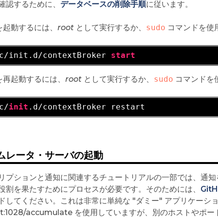
確認するために、
データベースの削除手順
に従います。
r を起動するには、
root
として実行するか、
sudo
コマンドを使用
c/init.d/contextBroker 
start
r を再起動するには、
root
として実行するか、
sudo
コマンドを使
c/
init
ムレータ・サーバの起動
リプションと通知に関連するチュートリアルの一部では、通知
役割を果たすためにプロセスが必要です。そのためには、
Git
ドしてください。これは非常に単純な "ダミー" アプリケーショ
host:1028/accumulate を使用していますが、別のホス