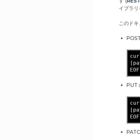
す (
REST
イブラリを
このドキ
POST
cur
[pa
PUT 
cur
[pa
PATC