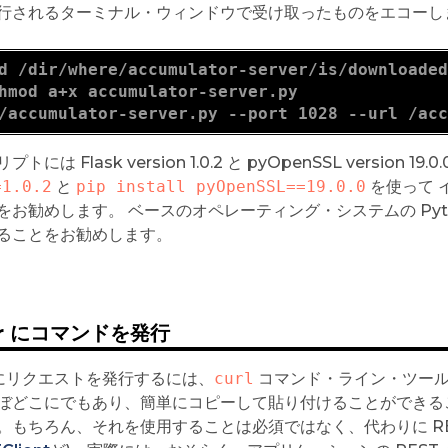
行されるターミナル・ウィンドウで受け取ったものをエコーしま
d /dir/where/accumulator-server/is/downloade
hmod a+x accumulator-server.py
/accumulator-server.py --port 1028 --url /ac
トには Flask version 1.0.2 と pyOpenSSL version 
=1.0.2
と
pip install pyOpenSSL==19.0.0
を使って イ
をお勧めします。 ベースのオペレーティング・システムの Pyt
ることをお勧めします。
er にコマンドを発行
r にリクエストを発行するには、
curl
コマンド・ライン・ツー
ぼどこにでもあり、簡単にコピーして貼り付けることができる
。もちろん、それを使用することは必須ではなく、代わりに R