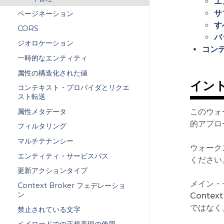
エ
サ
ページネーション
す
CORS
バ
ジオロケーション
コン
一時的なエンティティ
属性の構造化された値
イン
コンテキスト・プロバイダとリクエ
スト転送
属性メタデータ
このウォー
的アプロ
フィルタリング
マルチテナンシー
ウォーク
エンティティ・サービスパス
ください
更新アクションタイプ
メイン・
Context Broker フェデレーショ
ン
Conte
ではなく
禁止されている文字