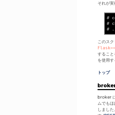
それが実
# c
# c
# .
このスクリプ
Flask=
すること
を使用す
トップ
brok
broke
ムでもほ
しました