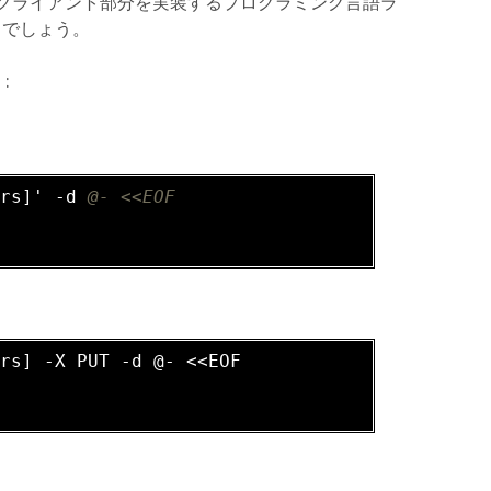
T クライアント部分を実装するプログラミング言語ラ
なるでしょう。
:
ers]' -d 
@- <<EOF
ers] -X PUT 
-d
 @- <<EOF
