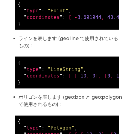
{

  "
type
": 
"Point"
,

  "
coordinates
": 
[ -
3.691944
, 
40.41888
ラインを表します (geo:line で使用されている
もの) :
{

  "
type
": 
"LineString"
,

  "
coordinates
": 
[ [ 
10
, 
0
], [
0
, 
10
ポリゴンを表します (geo:box と geo:polygon
で使用されるもの) :
{

  "
type
": 
"Polygon"
,
