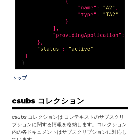
               {

                   "
name
": 
"A2"
,

                   "
type
": 
"TA2"
}

           ]
,

           "
providingApplication
": 
"ht
},

"status"
: 
"active"
  ]

トップ
csubs コレクション
csubs
コレクションは コンテキストのサブスクリ
プションに関する情報を格納します。コレクション
内の各ドキュメントはサブスクリプションに対応し
ています。