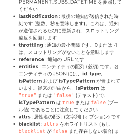
PERMANENT_SUBS_DATETIME を参照して
ください
lastNotification
: 最後の通知が送信された時
刻です (整数、秒を意味します)。これは、通知
が送信されるたびに更新され、スロットリング
違反を回避します
throttling
: 通知の最小間隔です。0または -1
は、スロットリングがないことを意味します
reference
: 通知の URL です
entities
: エンティティの配列 (必須) です。各
エンティティの JSON には、
id
,
type
,
isPattern
および
isTypePattern
が含まれて
います。従来の理由から、
isPattern
は
"true"
または
"false"
(テキスト) で、
isTypePattern
は
true
または
false
(ブー
ル値) であることに注意してください
attrs
: 属性名の配列 (文字列) (オプション) です
blacklist
:
attrs
をホワイトリスト (もし
blacklist
が
false
また存在しない場合) ま