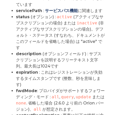
ています
servicePath
:
サービスパス機能
に関連します
status
(オプション) :
active
(アクティブなサ
ブスクリプションの場合) または
inactive
(非
アクティブなサブスクリプションの場合)。デフ
ォルト・ステータス (すなわち、ドキュメントが
このフィールドを省略した場合) は "active" で
す
description
(オプションフィールド) : サブス
クリプションを説明するフリーテキスト文字
列。最大長は1024です
expiration
: これはレジストレーションが失効
するタイムスタンプです (整数、秒を意味しま
す)
fwdMode
: プロバイダがサポートするフォワー
ディング・モード :
all
,
query
,
update
または
none
. 省略した場合 (2.6.0 より前の Orion バー
ジョン)、
all
が想定されます。