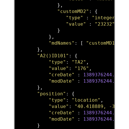
              },

"customMD2"
: {

"type"
 : 
"integer"
,

"value"
 : 
"23232"
              }

           },

"mdNames"
: [ 
"customMD1"
, 
"
       },

"A2()ID101"
: {

"type"
: 
"TA2"
,

"value"
: 
"176"
,

"creDate"
 : 
1389376244.6651
"modDate"
 : 
1389376244.6651
       },

"position"
: {

"type"
: 
"location"
,

"value"
: 
"40.418889, -3.691
"creDate"
 : 
1389376244.6651
"modDate"
 : 
1389376244.6651
       }
