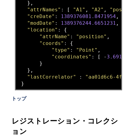
   },

"attrNames"
: [ 
"A1"
, 
"A2"
, 
"positio
"creDate"
: 
1389376081.8471954
,

"modDate"
: 
1389376244.6651231
,

"location"
: {

"attrName"
: 
"position"
,

"coords"
: {

"type"
: 
"Point"
,

"coordinates"
: [ -
3.691944
,
       }

   },

"lastCorrelator"
 : 
"aa01d6c6-4f7e-1
トップ
レジストレーション・コレクシ
ョン