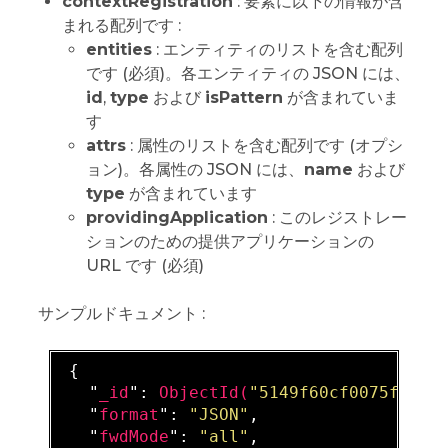
contextRegistration
: 要素に以下の情報が含
まれる配列です :
entities
: エンティティのリストを含む配列
です (必須)。各エンティティの JSON には、
id
,
type
および
isPattern
が含まれていま
す
attrs
: 属性のリストを含む配列です (オプシ
ョン)。各属性の JSON には、
name
および
type
が含まれています
providingApplication
: このレジストレー
ションのための提供アプリケーションの
URL です (必須)
サンプルドキュメント :
 {

   "
_id
": 
ObjectId(
"5149f60cf0075f2fab
   "
format
": 
"JSON"
,

   "
fwdMode
": 
"all"
,
