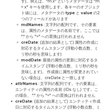
す)。例えば、"m.x" というメタデータは "m
= x" キーを使用します。各キーのオブジェク
ト値には、メタデータの
type
と
value
の2
つのフィールドがあります
mdNames
: 文字列の配列です。その要素
は、属性のメタデータの名前です。ここでは
"." から "=" への置換は行われません
creDate
: (追加の結果として) 属性の作成に
対応するタイムスタンプ (浮動小数点数、ミ
リ秒の秒を意味します)
modDate
: 最後の属性の更新に対応するタ
イムスタンプ (浮動小数点数、ミリ秒の秒を
意味します)。 作成後に属性が変更されてい
ない場合は、creDate と一致します
attrNames
: 文字列の配列です。その要素は、
エンティティの属性の名前 (IDs なし) です。こ
の場合、 "." から "=" への置換は行われません
creDate
: (追加の結果として) エンティティ作成
日に対応するタイムスタンプ (浮動小数点数、ミ