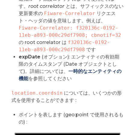
す。
root correlator
とは、サフィックスのない
更新要求の
Fiware-Correlator
リクエス
ト・ヘッダの値を意味します。例えば、
Fiware-Correlator: f320136c-0192-
11eb-a893-000c29df7908; cbnotif=32
の root correlator は
f320136c-0192-
11eb-a893-000c29df7908
です
expDate
(オプション): エンティティの有効期
限のタイムスタンプ (Date オブジェクトとし
て)。詳細については、
一時的なエンティティの
機能
を参照してください
location.coordsin
については、いくつかの形
式を使用することができます :
ポイントを表します (geo:point で使用されるも
の) :