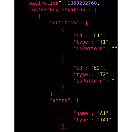
   "
expiration
": 
1360232760
,

   "
contextRegistration
": 
[

       {

           "
entities
": 
[

               {

                   "
id
": 
"E1"
,

                   "
type
": 
"T1"
,

                   "
isPattern
": 
"false
},

               {

                   "
id
": 
"E2"
,

                   "
type
": 
"T2"
,

                   "
isPattern
": 
"false
}

           ]
,

           "
attrs
": 
[

               {

                   "
name
": 
"A1"
,

                   "
type
": 
"TA1"
},
