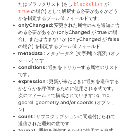
たはブラックリスト (もし
blackslist
が
true
の場合) として解釈する必要があるかどう
かを指定するブール値フィールドです
onlyChanged
: 変更された属性のみを通知に含
める必要があるか (onlyChanged が true の場
合)、または含まないか (onlyChanged が false
の場合) を指定するブール値フィールド
metadata
: メタデータ名 (文字列) の配列 (オプ
ション) です
conditions
: 通知をトリガーする属性のリスト
です。
expression
: 更新が来たときに通知を送信する
かどうかを評価するために使用される式です。
次のフィールドで構成されています : q, mq,
georel, geometry and/or coords (オプショ
ン)
count
: サブスクリプションに関連付けられて
送信された通知の数です
format
: 通知を送信するために使用する形式。