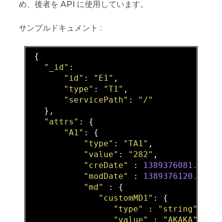
め、後者を API に使用しています。
サンプルドキュメント :
 {

"_id"
:

"id"
: 
"E1"
,

"type"
: 
"T1"
,

"servicePath"
: 
"/"
   },

"attrs"
: {

"A1"
: {

"type"
: 
"TA1"
,

"value"
: 
"282"
,

"creDate"
 : 
1389376081.8471
"modDate"
 : 
1389376120.2154
"md"
 : {

"customMD1"
: {

"type"
 : 
"string"
,

"value"
 : 
"AKAKA"