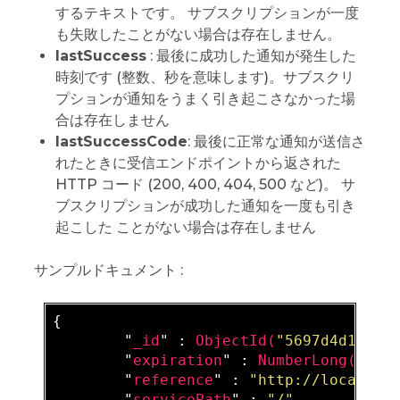
するテキストです。 サブスクリプションが一度
も失敗したことがない場合は存在しません。
lastSuccess
: 最後に成功した通知が発生した
時刻です (整数、秒を意味します)。サブスクリ
プションが通知をうまく引き起こさなかった場
合は存在しません
lastSuccessCode
: 最後に正常な通知が送信さ
れたときに受信エンドポイントから返された
HTTP コード (200, 400, 404, 500 など)。 サ
ブスクリプションが成功した通知を一度も引き
起こした ことがない場合は存在しません
サンプルドキュメント :
{

        "
_id
" : 
ObjectId(
"5697d4d123ac
        "
expiration
" : 
NumberLong(
1459
        "
reference
" : 
"http://localhos
        "
servicePath
" : 
"/"
,
