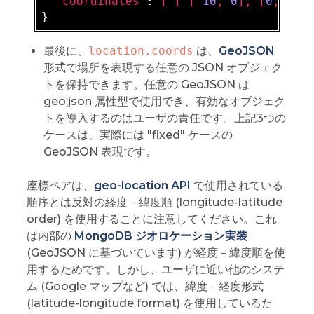
  "
coordinates
": 
[ [ [ 
10
, 
0
], [
0
, 
10
]
最後に、
location.coords
は、
GeoJSON
形式で場所を表現する任意の JSON オブジェク
トを保持できます。任意の GeoJSON は
geo:json 属性型で使用でき、有効なオブジェク
トを導入するのはユーザの責任です。上記3つの
ケースは、実際には "fixed" ケースの
GeoJSON 表現です。
座標ペアは、
geo-location API
で使用されている
順序とは反対の経度－緯度順 (longitude-latitude
order) を使用することに注意してください。これ
は内部の
MongoDB ジオロケーション実装
(GeoJSON に基づいています) が経度－緯度順を使
用するためです。しかし、ユーザに近い他のシステ
ム (Google マップなど) では、緯度－経度形式
(latitude-longitude format) を使用しているた