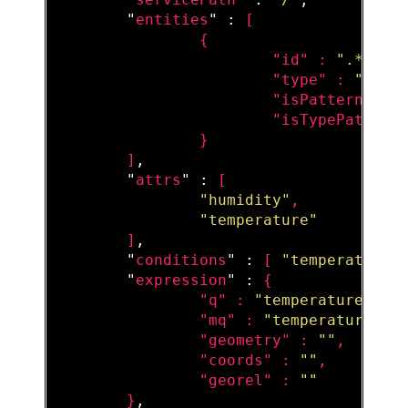
        "
entities
" : 
[

                {

                        "
id
" : 
".*"
,

                        "
type
" : 
"Room
                        "
isPattern
" : 
                        "
isTypePattern
}

        ]
,

        "
attrs
" : 
[

"humidity"
,

"temperature"
        ]
,

        "
conditions
" : 
[ 
"temperature"
        "
expression
" : 
{

                "
q
" : 
"temperature>40"
,
                "
mq
" : 
"temperature.ac
                "
geometry
" : 
""
,

                "
coords
" : 
""
,

                "
georel
" : 
""
}
,
