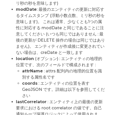
リ秒の秒を意味します)
modDate
: 最後のエンティティの更新に対応す
るタイムスタンプ (浮動小数点数、ミリ秒の秒を
意味します)。 これは通常、少なくとも1つの属
性に対応する modDate と同じであることに注
意してください (いつも同じではありません : 最
後の更新が DELETE 操作の場合は同じではあり
ません)。 エンティティが作成後に変更されてい
ない場合は、creDate と一致します
location
(オプション) : エンティティの地理的
位置です、次のフィールドで構成されます :
attrName
: attrs 配列内の地理的位置を識
別する属性名です
coords
: エンティティの位置を表す
GeoJSON です。詳細は以下を参照してくだ
さい
lastCorrelator
: エンティティ上の最後の更新
要求における root correlator の値です。自己
通知ループ保護ロジックによって使用されま