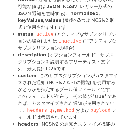
可能な値はは
JSON
(NGSIv1 レガシー形式の
JSON 通知を意味する)、
normalized
,
keyValues
,
values
(最後の3つは NGSIv2 形
式で使用されます) です
status
:
active
(アクティブなサブスクリプシ
ョンの場合) または
inactive
(非アクティブな
サブスクリプションの場合)
description
(オプションフィールド) : サブス
クリプションを説明するフリーテキスト文字
列。最大長は1024です
custom
: このサブスクリプションがカスタマイ
ズされた通知 (NGSIv2 API の機能) を使用する
かどうかを指定するブール値フィールドです。
このフィールドが存在し、その値が "true" であ
れば、カスタマイズされた通知が使用されてい
て、
headers
,
qs
,
method
および
payload
フ
ィールドは考慮されています
headers
: NGSIv2 の通知カスタマイズ機能の