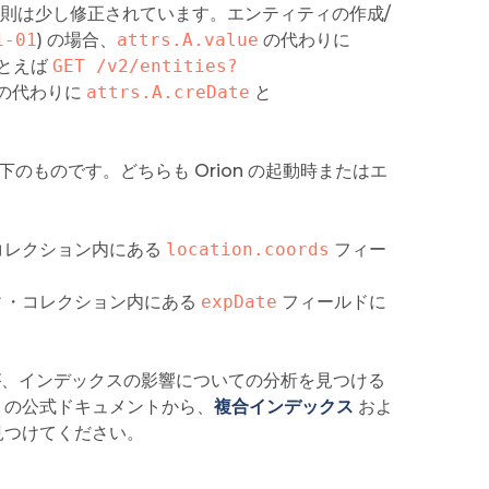
則は少し修正されています。エンティティの作成/
1-01
) の場合、
attrs.A.value
の代わりに
たとえば
GET /v2/entities?
の代わりに
attrs.A.creDate
と
は以下のものです。どちらも Orion の起動時またはエ
コレクション内にある
location.coords
フィー
ィ・コレクション内にある
expDate
フィールドに
すが、インデックスの影響についての分析を見つける
 の公式ドキュメントから、
複合インデックス
およ
見つけてください。