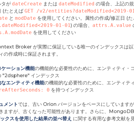
ルタが
dateCreate
または
dateModified
の場合、上記の規
 (たとえば
GET /v2/entities?dateModified<2019-0
ate
と
modDate
を使用してください。属性の作成/修正日 (
.dateModified<2019-01-01
) の場合、
attrs.A.value
s.A.modDate
を使用してください
 Context Broker が実際に保証している唯一のインデックス
ィの作成時に保証されます。
ロケーション機能
の機能的な必要性のために、エンティティ・
 "2dsphere" インデックス
的なエンティティ機能
の機能的な必要性のために、エンティテ
reAfterSeconds: 0
を持つインデックス
ュメント
では、古い Orion バージョンをベースにしていま
きますが、古くなった可能性があります。さらに、MongoDB
ックスを使用した結果の並べ替え
に関する有用な参考文献を