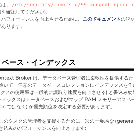
には、
/etc/security/limits.d/99-mongodb-nproc.
細を確認してください)。
、パフォーマンスを向上させるために、
このドキュメント
の説明
があります。
タベース・インデックス
 Context Broker は、データベース管理者に柔軟性を提
除いて、任意のデータベースコレクションにインデックスを作
ックスの使用率は一般的に読取り速度を向上させる) と書込み効率
インデックスはデータベースおよびマップ RAM メモリーのスペ
rion ではなく) が優先順位を決定する必要があります。
このタスクの管理者を支援するために、次の
一般的な
(gene
き込みのパフォーマンスを向上させます: