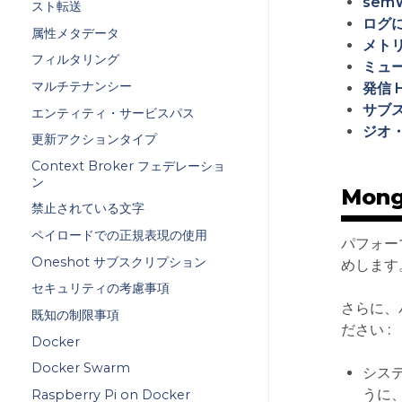
sem
スト転送
ログ
属性メタデータ
メト
フィルタリング
ミュ
マルチテナンシー
発信 
サブ
エンティティ・サービスパス
ジオ
更新アクションタイプ
Context Broker フェデレーショ
ン
Mon
禁止されている文字
ペイロードでの正規表現の使用
パフォーマ
Oneshot サブスクリプション
めします
セキュリティの考慮事項
さらに、
既知の制限事項
ださい :
Docker
Docker Swarm
システ
うに
Raspberry Pi on Docker