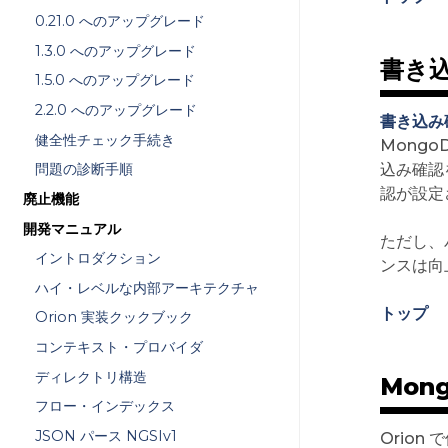
0.21.0 へのアップグレード
1.3.0 へのアップグレード
書き
1.5.0 へのアップグレード
2.2.0 へのアップグレード
書き込み確認
健全性チェック手続き
Mong
込み確認
問題の診断手順
認が設定
廃止機能
開発マニュアル
ただし、
イントロダクション
ンスは向
ハイ・レベルな内部アーキテクチャ
トップ
Orion 実装クックブック
コンテキスト・プロバイダ
ディレクトリ構造
Mon
フロー・インデックス
JSON パース NGSIv1
Orio