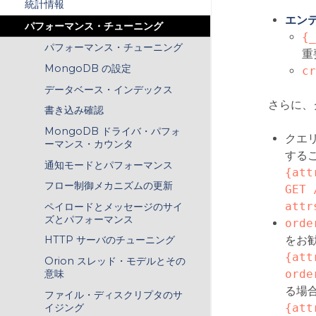
統計情報
エン
パフォーマンス・チューニング
{_
パフォーマンス・チューニング
重
MongoDB の設定
cr
データベース・インデックス
さらに、
書き込み確認
MongoDB ドライバ・パフォ
クエ
ーマンス・カウンタ
する
通知モードとパフォーマンス
{att
フロー制御メカニズムの更新
GET 
attr
ペイロードとメッセージのサイ
ズとパフォーマンス
orde
をお勧
HTTP サーバのチューニング
{att
Orion スレッド・モデルとその
orde
意味
る場合
ファイル・ディスクリプタのサ
イジング
{att