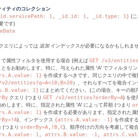
ティティのコレクション
id.servicePath: 1, _id.id: 1, _id.type: 1}
(
要です)
eDate
クエリによっては
追加
インデックスが必要になるかもしれま
リで属性フィルタを使用する場合 (例えば
GET /v2/entitie
ことをお勧めします。特に、与えられた属性 'A' でフィルタ
rs.A.value: 1}
を作成するべきです。同じクエリの中で複数
/v2/entities?q=A<10;B>20
）、それらすべてを複合イン
s.B.value: 1}
にまとめてください。(この場合、キーの順
rBy
クエリ (つまり
GET /v2/entities?orderBy=A
) を
めします。特に、指定された属性 'A' によって昇順 (つまり
o
rs.A.value: 1}
を作成する必要があります。指定された属性 '
rBy=!A
)、インデックス
{attrs.A.value: -1}
を作成する
 (つまり
orderBy=A,!B,C
)、順序付けの方向を考慮して複
rs.A.value: 1, attrs.B.value: -1, attrs.C.val