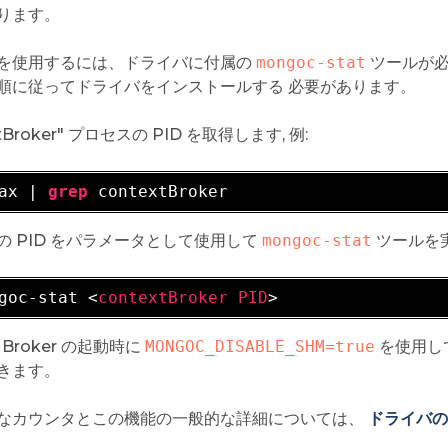
ります。
を使用するには、ドライバに付属の
mongoc-stat
ツールが
順に従ってドライバをインストールする 必要があります。
xtBroker" プロセスの PID を取得します, 例:
ax | 
grep
の PID をパラメータとして使用して
mongoc-stat
ツールを実
goc-stat 
<
contextBroker
PID
>
t Broker の起動時に
MONGOC_DISABLE_SHM=true
を使用し
きます。
なカウンタとこの機能の一般的な詳細については、
ドライバの