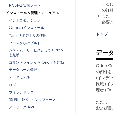
する
NGSIv2 実装ノート
の詳
インストール＆管理・マニュアル
また
イントロダクション
必要
Orionのインストール
トップ
Yum リポジトリの使用
ソースからのビルド
システム・サービスとして Orion
デー
を起動
コマンドラインから Orion を起動
Orion
データベース管理
の例外を
データモデル
(インデ
憶域 (
ログ
理者 (O
ウォッチドッグ
管理用 REST インタフェース
ただし、
メトリック API
および
書