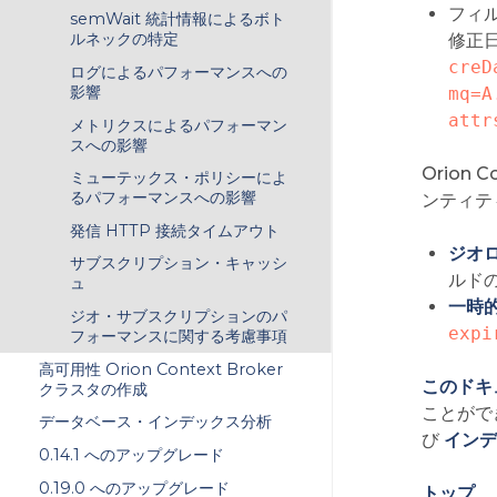
フィ
semWait 統計情報によるボト
ルネックの特定
修正日
creD
ログによるパフォーマンスへの
影響
mq=A
attr
メトリクスによるパフォーマン
スへの影響
Orion
ミューテックス・ポリシーによ
るパフォーマンスへの影響
ンティテ
発信 HTTP 接続タイムアウト
ジオ
サブスクリプション・キャッシ
ルドの
ュ
一時
ジオ・サブスクリプションのパ
expi
フォーマンスに関する考慮事項
高可用性 Orion Context Broker
このドキ
クラスタの作成
ことがで
データベース・インデックス分析
び
インデ
0.14.1 へのアップグレード
0.19.0 へのアップグレード
トップ