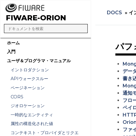
DOCS
»
イ
FIWARE-ORION
ホーム
パフ
入門
ユーザ＆プログラマ・マニュアル
Mon
イントロダクション
デー
書き
APIウォークスルー
Mon
ページネーション
通知
CORS
フロ
ジオロケーション
ペイ
一時的なエンティティ
HTT
Ori
属性の構造化された値
ファ
コンテキスト・プロバイダとリクエ