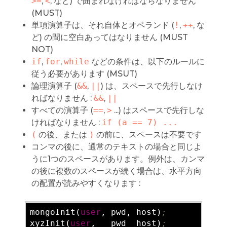
>=
,
<
, など) で囲まれなければならなりません
(MUST)
単項演算子は、それ自体とオペランド (
!
,
++
, な
ど) の間に空白あってはなりません (MUST
NOT)
if
,
for
,
while
などの条件は、以下のルールに
従う必要があります (MSUT)
論理演算子 (
&&
,
||
) は、スペースで先行しなけ
ればなりません :
&&
,
||
すべての演算子 (
==
,
>
...) はスペースで先行しな
ければなりません :
if (a == 7) ...
(
の後、または
)
の前に、スペースは不要です
コンマの後に、通常のテキストの場合と同じよ
うに1つのスペースがあります。例外は、カンマ
の後に複数のスペースが続く場合は、水平方向
の配置が読みやすくなります :
mongoInit
(
user
, pwd, host)
;
xyzInit
(
user
,   pwd  host)
;