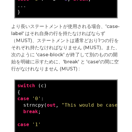
...

より長いステートメントが使用される場合、'case-
label' はそれ自身の行を持たなければならず
（MUST)、ステートメントは通常どおり1つの行を
それぞれ持たなければなりません (MUST)。また、
次のように 'case-block' が終了して別のものの開
始を明確に示すために、'break' と 'case'の間に空
行がなけれなりません (MUST) :
switch
 (c)

case
'0'
:

  strncpy(
out
, 
"This would be case 0"
,
break
;

case
'1'
  ...
