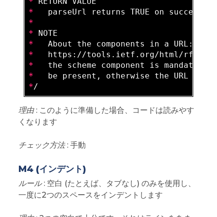
*
*
*
*
*
*
   https://tools.ietf.org/html/rfc398
*
*
*
理由
: このように準備した場合、コードは読みやす
くなります
チェック方法
: 手動
M4 (インデント)
ルール
: 空白 (たとえば、タブなし) のみを使用し、
一度に2つのスペースをインデントします