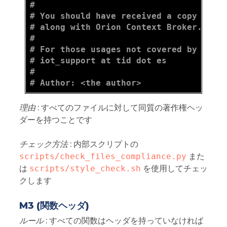
#
# You should have received a copy of t
# along with Orion Context Broker. If 
#
# For those usages not covered by this
# iot_support at tid dot es
#
# Author: <the author>
理由
: すべてのファイルに対して同質の著作権ヘッ
ダーを持つことです
チェック方法
: 内部スクリプトの
scripts/check_files_compliance.py
また
は
scripts/style_check.sh
を使用してチェッ
クします
M3 (関数ヘッダ)
ルール
: すべての関数はヘッダを持っていなければ