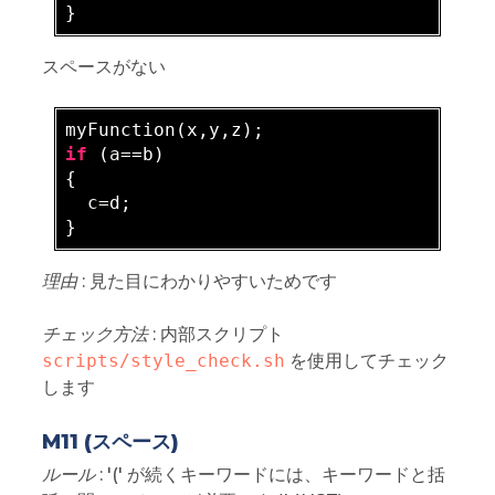
スペースがない
if
 (
a=
=b)

{

c=
d;

理由
: 見た目にわかりやすいためです
チェック方法
: 内部スクリプト
scripts/style_check.sh
を使用してチェック
します
M11 (スペース)
ルール
: '(' が続くキーワードには、キーワードと括