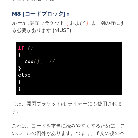
M8 (コードブロック) :
ルール
: 開閉ブラケット
{
および
}
は、別の行にす
る必要があります (MUST)
if
()
{

  xxx
()
;  
// 
}

else

{

また、開閉ブラケットは1ライナーにも使用されま
す。
これは、コードを本当に読みやすくするために、こ
のルールの例外があります。つまり、if 文の後の本