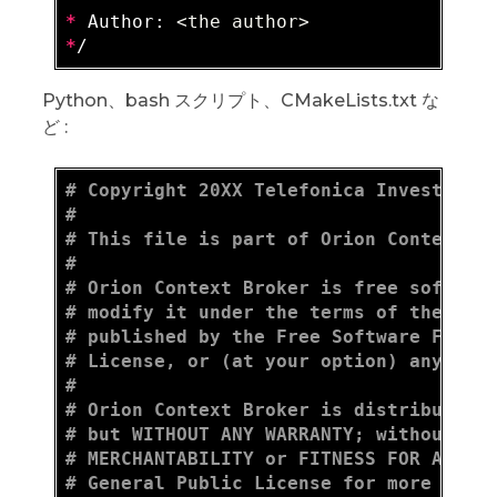
*
 Author: 
<the author>
*
Python、bash スクリプト、CMakeLists.txt な
ど :
# Copyright 20XX Telefonica Investigac
#
# This file is part of Orion Context B
#
# Orion Context Broker is free softwar
# modify it under the terms of the GNU
# published by the Free Software Found
# License, or (at your option) any lat
#
# Orion Context Broker is distributed 
# but WITHOUT ANY WARRANTY; without ev
# MERCHANTABILITY or FITNESS FOR A PAR
# General Public License for more deta