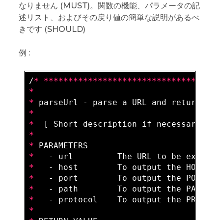
なりません (MUST)。関数の機能、パラメータの記
述リスト、およびその戻り値の簡単な説明があるべ
きです (SHOULD)
例 :
/
*
*
*
*
*
*
*
*
*
*
*
*
*
*
*
*
*
*
*
*
*
*
*
*
*
*
*
*
*
*
*
*
*
*
*
*
*
*
*
*
*
*
*
*
*
*
*
*