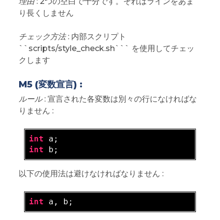
理由
: 2つの空白で十分です。それはラインをあま
り長くしません
チェック方法
: 内部スクリプト
``scripts/style_check.sh``` を使用してチェッ
クします
M5 (変数宣言) :
ルール
: 宣言された各変数は別々の行になければな
りません :
int
int
以下の使用法は避けなければなりません :
int