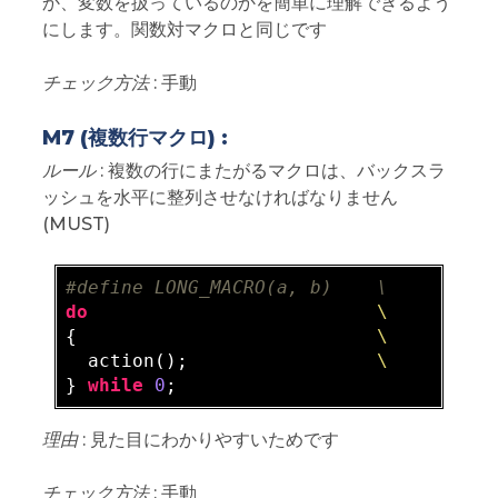
か、変数を扱っているのかを簡単に理解できるよう
にします。関数対マクロと同じです
チェック方法
: 手動
M7 (複数行マクロ) :
ルール
: 複数の行にまたがるマクロは、バックスラ
ッシュを水平に整列させなければなりません
(MUST)
#define LONG_MACRO(a, b)    \
do
\
{                           
\
  action();                 
\
} 
while
0
理由
: 見た目にわかりやすいためです
チェック方法
: 手動