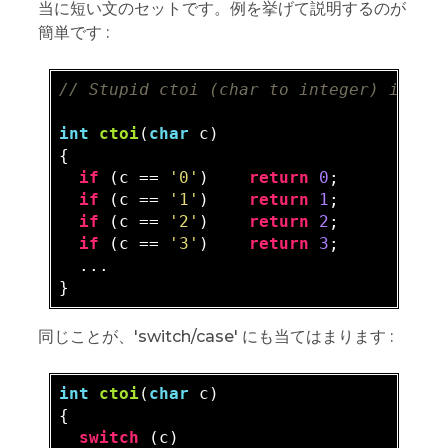
当に短い文のセットです。例を挙げて説明するのが
簡単です :
// Stupid ctoi (char to integer) imple
int
ctoi
(
char
 c)
{

if
 (c == 
'0'
)    
return
0
;

if
 (c == 
'1'
)    
return
1
;

if
 (c == 
'2'
)    
return
2
;

if
 (c == 
'3'
)    
return
3
;

  ...

同じことが、'switch/case' にも当てはまります :
int
ctoi
(
char
 c)
{

switch
 (c)
