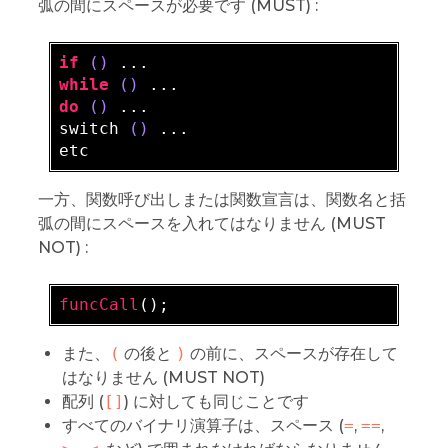
弧の間にスペースが必要です (MUST) :
if
()
while
()
do
()
 ...

switch 
()
 ...

一方、関数呼び出しまたは関数宣言は、関数名と括
弧の間にスペースを入れてはなりません (MUST
NOT) :
funcCall
また、
(
の後と
)
の前に、スペースが存在して
はなりません (MUST NOT)
配列 (
[]
) に対しても同じことです
すべてのバイナリ演算子は、スペース (
=
,
==
,