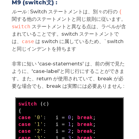
M9 (switch文) :
ルール
: Switch ステートメントは、別々の行の
{
関する他のステートメントと同じ規則に従います。
switch
ステートメントと異なる点は、ラベルが含
まれていることです。switch ステートメントで
は、
case
は switch に属しているため、`switch
と同じインデントを持ちます
非常に短い 'case-statements' は、前の例で見た
ように、'case-label'と同じ行にすることができま
す。また、return が使用されていて、break が必
要な場合でも、break は実際には必要ありません :
switch
 (c)

case
'0'
:   i = 
0
; 
break
case
'1'
:   i = 
1
; 
break
case
'2'
:   i = 
2
; 
break
case
'3'
:   i = 
3
; 
break
;
