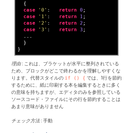
  {

case
'0'
:   
return
0
;

case
'1'
:   
return
1
;

case
'2'
:   
return
2
;

case
'3'
:   
return
3
;

  ...

  }

理由
: これは、ブラケットが水平に整列されている
ため、ブロックがどこで終わるかを理解しやすくな
ります。代替スタイルの
if () {
では、1行を節約
するために、紙に印刷する本を編集するときに多く
の意味を持ちますが、エディタのみを参照している
ソースコード・ファイルにその行を節約することは
あまり意味がありません
チェック方法
: 手動