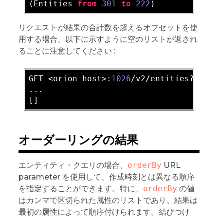
(Entities 
from
301
to
222
リクエストが結果の合計数を超えるオフセットを使
用する場合、以下に示すように空のリストが返され
ることに注意してください :
GET <orion_host>:
1026
/v2/entities?
offs
...

オーダーリングの結果
エンティティ・クエリの場合、
orderBy
URL
parameter を使用して、作成時刻とは異なる順序
を指定することができます。特に、
orderBy
の値
はカンマで区切られた属性のリストであり、結果は
最初の属性によって順序付けられます。結びつけ