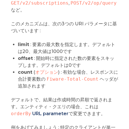
GET/v2/subscriptions
,
POST/v2/op/query
など。
このメカニズムは、次の3つの URI パラメータに基
づいています :
limit
: 要素の最大数を指定します。デフォルト
は20、最大値は1000です
offset
: 開始時に指定された数の要素をスキッ
プします。デフォルトは0です
count
(
オプション
) : 有効な場合、レスポンスに
合計要素数の
Fiware-Total-Count
ヘッダが
追加されます
デフォルトで、結果は作成時間の昇順で返されま
す。エンティティ・クエリの場合、これは
orderBy
URL parameter
で変更できます。
例をあげてみましょう : 特定のクライアントが単一