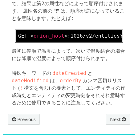
て、結果は第2の属性などによって順序付けされま
す。 属性名の前の "!" は、順序が逆になっているこ
とを意味します。たとえば :
GET 
<
orion_host
>
最初に昇順で温度によって、次いで温度結合の場合
には降順で湿度によって順序付けられます。
特殊キーワードの
dateCreated
と
dateModified
は、
orderBy
カンマ区切りリス
ト (
!
構文を含む) の要素として、エンティティの作
成時刻とエンティティの変更時刻をそれぞれ意味す
るために使用できることに注意してください。
Previous
Next