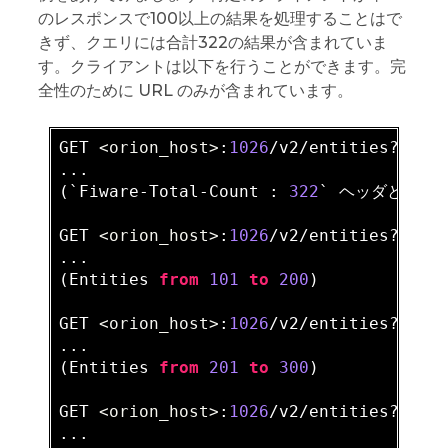
のレスポンスで100以上の結果を処理することはで
きず、クエリには合計322の結果が含まれていま
す。クライアントは以下を行うことができます。完
全性のために URL のみが含まれています。
GET 
<orion_host>
:
1026
/v2/entities?
limi
...

(`Fiware-Total-Count : 
322
` ヘッダと共に
GET 
<orion_host>
:
1026
/v2/entities?offs
...

(Entities 
from
101
to
200
)

GET 
<orion_host>
:
1026
/v2/entities?offs
...

(Entities 
from
201
to
300
)

GET 
<orion_host>
:
1026
/v2/entities?offs
...
