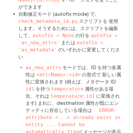
ができます
自動修正モード (autofix mode) で、
check_metadata_id.py
スクリプトを 使用
します。そうするためには、スクリプトを編集
して、
autofix = None
の行を
autofix = 
'as_new_attrs'
または
autofix = 
'as_metadata'
のいずれかに変更してくださ
い
as_new_attrs
モードでは、ID を持つ各属
性は
<attrName>:<id>
の形式で 新しい属
性に変換されます (例えば、メタデータ ID
id1
を持つ
temperature
属性がある場
合、それは
temperature:id1
に変換され
ます) まれに、destination 属性が既にエン
ティティに存在している場合は
- ERROR: 
attribute <...> already exist in 
entity ... Cannot be 
automatically fixed
メッセージが表示