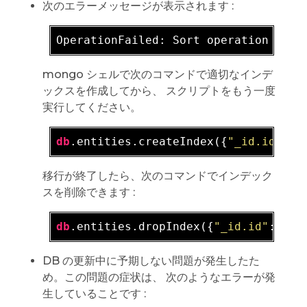
次のエラーメッセージが表示されます :
OperationFailed: Sort operation used
mongo シェルで次のコマンドで適切なインデ
ックスを作成してから、 スクリプトをもう一度
実行してください。
db
.entities.createIndex({
"_id.id"
: 1
移行が終了したら、次のコマンドでインデック
スを削除できます :
db
.entities.dropIndex({
"_id.id"
: 1, 
DB の更新中に予期しない問題が発生したた
め。この問題の症状は、 次のようなエラーが発
生していることです :