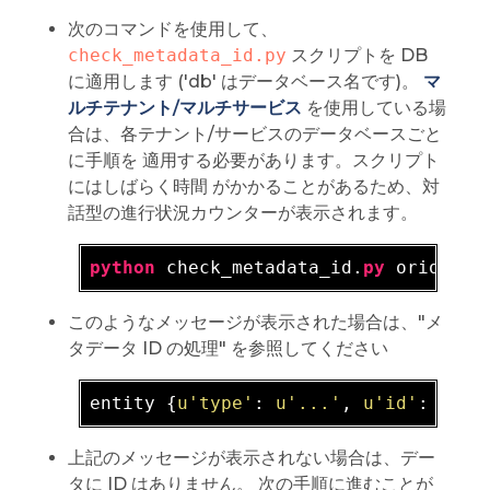
次のコマンドを使用して、
check_metadata_id.py
スクリプトを DB
に適用します ('db' はデータベース名です)。
マ
ルチテナント/マルチサービス
を使用している場
合は、各テナント/サービスのデータベースごと
に手順を 適用する必要があります。スクリプト
にはしばらく時間 がかかることがあるため、対
話型の進行状況カウンターが表示されます。
python
 check_metadata_id.
py
このようなメッセージが表示された場合は、"メ
タデータ ID の処理" を参照してください
entity {
u'type'
: 
u'...'
, 
u'id'
: 
u'..
上記のメッセージが表示されない場合は、デー
タに ID はありません。 次の手順に進むことが