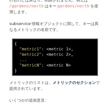
のものとは異なり、削除されません。例えば
/gardens/north
はキー
gardens/north
を使
用します。
subservice 情報オブジェクトに関して、キーは異
なるメトリックの名前です。
{

"metric1"
: 
<metric 1>
,

"metric2"
: 
<metric 2>
,

  ...

"metricN"
: 
<metric N>
メトリックのリストは、
メトリックのセクション
で
提供されています。
いくつかの追加意見 :