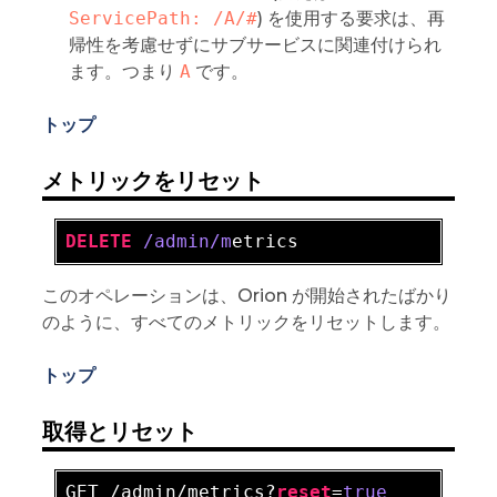
ServicePath: /A/#
) を使用する要求は、再
帰性を考慮せずにサブサービスに関連付けられ
ます。つまり
A
です。
トップ
メトリックをリセット
DELETE
/admin/m
このオペレーションは、Orion が開始されたばかり
のように、すべてのメトリックをリセットします。
トップ
取得とリセット
GET /admin/metrics?
reset
=
true