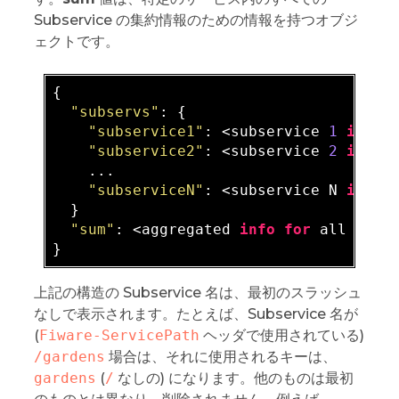
Subservice の集約情報のための情報を持つオブジ
ェクトです。
{

"subservs"
: {

"subservice1"
: <subservice 
1
info
>,
"subservice2"
: <subservice 
2
info
>,
    ...

"subserviceN"
: <subservice N 
info
>

  }

"sum"
: <aggregated 
info
for
 all subse
上記の構造の Subservice 名は、最初のスラッシュ
なしで表示されます。たとえば、Subservice 名が
(
Fiware-ServicePath
ヘッダで使用されている)
/gardens
場合は、それに使用されるキーは、
gardens
(
/
なしの) になります。他のものは最初