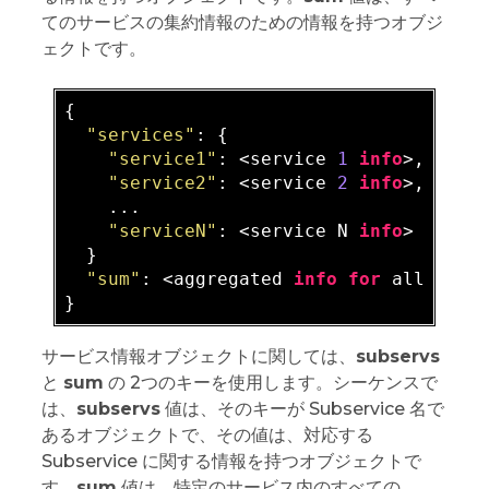
てのサービスの集約情報のための情報を持つオブジ
ェクトです。
{

"services"
: {

"service1"
: <service 
1
info
>,

"service2"
: <service 
2
info
>,

    ...

"serviceN"
: <service N 
info
>

  }

"sum"
: <aggregated 
info
for
 all servi
サービス情報オブジェクトに関しては、
subservs
と
sum
の 2つのキーを使用します。シーケンスで
は、
subservs
値は、そのキーが Subservice 名で
あるオブジェクトで、その値は、対応する
Subservice に関する情報を持つオブジェクトで
す。
sum
値は、特定のサービス内のすべての