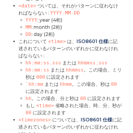
<date>
ついては、それがパターンに従わなけ
ればならない :
YYYY-MM-DD
YYYY
: year (4桁)
MM
: month (2桁)
DD
: day (2桁)
これについて
<time>
は、
ISO8601 仕様
に記
述されているパターンのいずれかに従わなけれ
ばならない :
hh:mm:ss.sss
または
hhmmss.sss
hh:mm:ss
または
hhmmss
。この場合、ミリ
秒は
000
に設定されます
`hh:mm
または
hhmm
。この場合、秒は
00
に設定されます
hh
。この場合、分と秒は
00
に設定されます
もし
<time>
省略された場合、時、分、秒が
00
に設定されます
<timezones>
については、
ISO8601 仕様
に記
述されているパターンのいずれかに従わなけれ