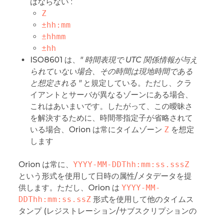
ばならない :
Z
±hh:mm
±hhmm
±hh
ISO8601 は、
" 時間表現で UTC 関係情報が与え
られていない場合、その時間は現地時間である
と想定される "
と規定している。ただし、クラ
イアントとサーバが異なるゾーンにある場合、
これはあいまいです。したがって、この曖昧さ
を解決するために、時間帯指定子が省略されて
いる場合、Orion は常にタイムゾーン
Z
を想定
します
Orion は常に、
YYYY-MM-DDThh:mm:ss.sssZ
という形式を使用して日時の属性/メタデータを提
供します。ただし、Orion は
YYYY-MM-
DDThh:mm:ss.ssZ
形式を使用して他のタイムス
タンプ (レジストレーション/サブスクリプションの