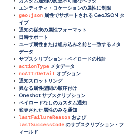
カスタム通知の変更不可能なヘッダ
エンティティ・ロケーションの属性に制限
geo:json
属性でサポートされる GeoJSON タ
イプ
通知の従来の属性フォーマット
日時サポート
ユーザ属性または組み込み名前と一致するメタ
データ
サブスクリプション・ペイロードの検証
actionType
メタデータ
noAttrDetail
オプション
通知スロットリング
異なる属性型間の順序付け
Oneshot サブスクリプション
ペイロードなしのカスタム通知
変更された属性のみを通知
lastFailureReason
および
lastSuccessCode
のサブスクリプション・フ
ィールド