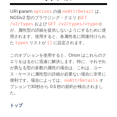
URI param
options
の値
noAttrDetail
は、
NGSIv2 型のブラウジング・クエリ (
GET 
/v2/types
および
GET /v2/types/<type>
)
が、属性型の詳細を提供しないようにするために使
用されます。使用すると、各属性名に関連付けられ
た
types
リストが
[]
に設定されます。
このオプションを使用すると、Orion はこれらのク
エリをはるかに迅速に解決します。特に、それぞれ
が異なる型の多数の属性の場合は、これは、ユー
ス・ケースに属性型の詳細が必要ない場合に非常に
便利です。場合によっては、
noAttrDetails
オ
プションで30秒から 0.5 秒の節約が検出されまし
た。
トップ