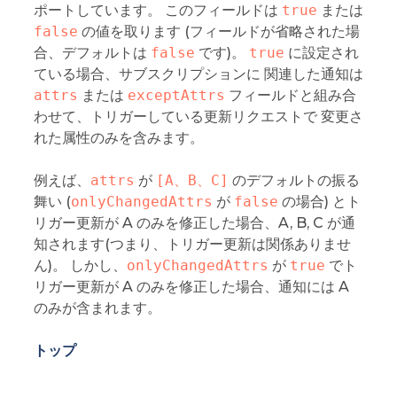
ポートしています。 このフィールドは
true
または
false
の値を取ります (フィールドが省略された場
合、デフォルトは
false
です)。
true
に設定され
ている場合、サブスクリプションに 関連した通知は
attrs
または
exceptAttrs
フィールドと組み合
わせて、トリガーしている更新リクエストで 変更さ
れた属性のみを含みます。
例えば、
attrs
が
[A、B、C]
のデフォルトの振る
舞い (
onlyChangedAttrs
が
false
の場合) とト
リガー更新が A のみを修正した場合、A, B, C が通
知されます(つまり、トリガー更新は関係ありませ
ん)。 しかし、
onlyChangedAttrs
が
true
でト
リガー更新が A のみを修正した場合、通知には A
のみが含まれます。
トップ