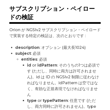
サブスクリプション・ペイロー
ドの検証
Orion が NGSIv2 サブスクリプション・ペイロード
で実装する特定の検証は、次のとおりです :
description
: オプション (最大長1024)
subject
: 必須
entities
: 必須
id
or
idPattern
: そのうちの1つは必須で
す (ただし、同時に両方は許可されませ
ん)。id は ID の NGSIv2 制限に従わなけ
ればなりません。idPattern は空ではな
く、有効な正規表現でなければなりませ
ん
type
or
typePattern
: 任意です (ただ
し、両方同時に許可されません)。type