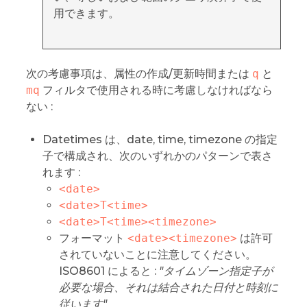
用できます。
次の考慮事項は、属性の作成/更新時間または
q
と
mq
フィルタで使用される時に考慮しなければなら
ない :
Datetimes は、date, time, timezone の指定
子で構成され、次のいずれかのパターンで表さ
れます :
<date>
<date>T<time>
<date>T<time><timezone>
フォーマット
<date><timezone>
は許可
されていないことに注意してください。
ISO8601 によると :
"タイムゾーン指定子が
必要な場合、それは結合された日付と時刻に
従います"