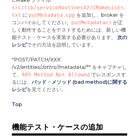
CMake ファイル
src/lib/serviceRoutinesV2/CMakeLists.
txt
に
putMetadata.cpp
を追加し、broker を
コンパイルしてください。
putMetadata()
が正
しく動作することをテストするためには、新しい機
能テスト・ケースを実装する必要があります。
次の
レシピ
でその方法を説明しています。
"POST/PATCH/XXX
/v2/entities/
/attrs/
/metadata/*" をキャプチャし
て、
405 Method Not Allowed
でレスポンスす
るには、
バッド・メソッド (bad method)に関する
レシピ
を見てください。
Top
機能テスト・ケースの追加