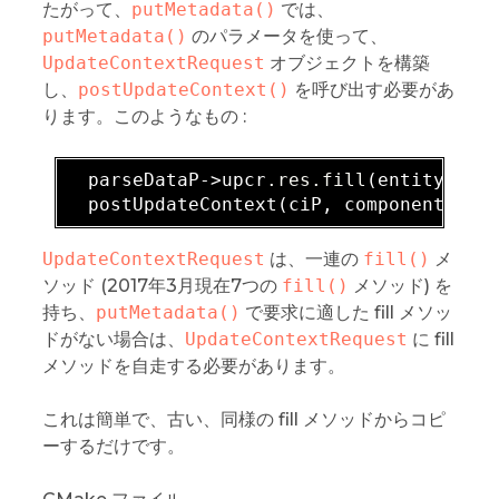
たがって、
putMetadata()
では、
putMetadata()
のパラメータを使って、
UpdateContextRequest
オブジェクトを構築
し、
postUpdateContext()
を呼び出す必要があ
ります。このようなもの :
  parseDataP->upcr
.res
.fill
(entityId, a
  postUpdateContext(ciP, components, c
UpdateContextRequest
は、一連の
fill()
メ
ソッド (2017年3月現在7つの
fill()
メソッド) を
持ち、
putMetadata()
で要求に適した fill メソッ
ドがない場合は、
UpdateContextRequest
に fill
メソッドを自走する必要があります。
これは簡単で、古い、同様の fill メソッドからコピ
ーするだけです。