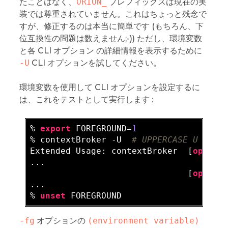
たことはなく、
ORION_
プレフィックスは現在の実
装では尊重されていません。これはちょっと残念で
すが、修正するのは本当に簡単です (もちろん、下
位互換性の問題は数えません;-)) ただし、環境変数
と各 CLI オプション の詳細情報を表示するために
-U
CLI オプションを試してください。
環境変数を使用して CLI オプションを設定するに
は、これをテストとして実行します :
% 
export
 FOREGROUND=
1
% contextBroker -U  
# UPPERCASE U !
Extended Usage: contextBroker  [
option
...

                               [
option
...

% 
unset
-fg
オプションの
(environment variable)