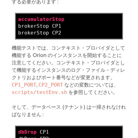
する必要があります :
accumulatorStop
brokerStop CP1  

機能テストでは、コンテキスト・プロバイダとして
機能する Orion のインスタンスを開始することに
注意してください。コンテキスト・プロバイダとし
て機能するインスタンスのログ・ファイル・ディレ
クトリおよびポート番号などが変更されます。
CP1_PORT
,
CP2_PORT
などの変数については、
scripts/testEnv.sh
を参照してください。
そして、データベース (テナント) は一掃されなけれ
ばなりません :
dbDrop
 CP1  
