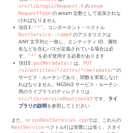
src/lib/ngsi/Request.h
の
enum 
RequestType
の enum 定数として追加されな
ければなりません
項目3 :
"*"
。コンポーネント・ベクトル
RestService::compV
のアスタリスクは
ANY 文字列と一致し、エンティティ ID、属性
名などを含むパスが定義されている場合は必
ず、
"*"
を必ず使用する必要があります
項目5 :
putMetadata()
は、
PUT 
/v2/entities/*/attrs/*/metadata/*
の
サービス・ルーチンであり、関数を実装しなけ
ればなりません。NGSIv2 サービス・ルーチン
用のライブラリのディレクトリは、
src/lib/serviceRoutinesV2
です。
ライ
ブラリの説明
を参照してください
また、
orionRestServices.cpp
では、これらの
RestService
ベクトル行は実際には長く、スタイ