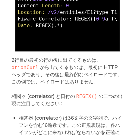
Content-
Length:
0
Location:
/v2/
entities/E1?type=T1  

Fiware-Correlator: REGEX([
0
-
9
a-f\-]{
36
Date:
 REGEX(.*)  

2行目の最初の行の後に出てくるものは、
orionCurl
から出てくるものは、最初に HTTP
ヘッダであり、その後は最終的なペイロードです。
この例では、ペイロードはありません。
相関器 (correlator) と日付の
REGEX()
の二つの出
現に注目してください :
相関器 (correlator) は36文字の文字列で、ハイ
フンを含む16進数です。この正規表現は、各ハ
イフンがどこに来なければならないかを正確に