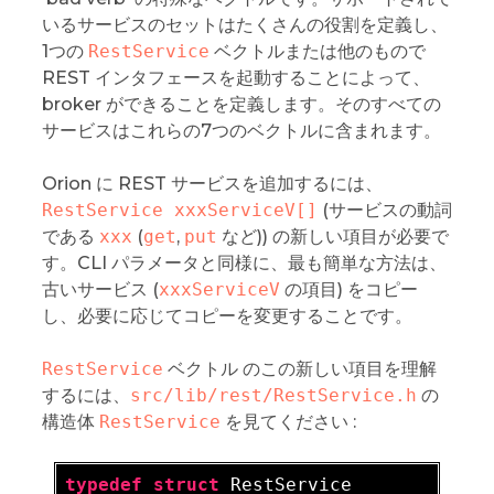
いるサービスのセットはたくさんの役割を定義し、
1つの
RestService
ベクトルまたは他のもので
REST インタフェースを起動することによって、
broker ができることを定義します。そのすべての
サービスはこれらの7つのベクトルに含まれます。
Orion に REST サービスを追加するには、
RestService xxxServiceV[]
(サービスの動詞
である
xxx
(
get
,
put
など)) の新しい項目が必要で
す。CLI パラメータと同様に、最も簡単な方法は、
古いサービス (
xxxServiceV
の項目) をコピー
し、必要に応じてコピーを変更することです。
RestService
ベクトル のこの新しい項目を理解
するには、
src/lib/rest/RestService.h
の
構造体
RestService
を見てください :
typedef
struct
 RestService  
