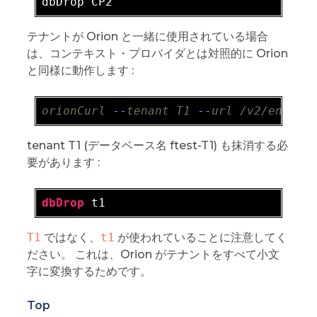
テナントが Orion と一緒に使用されている場合
は、コンテキスト・プロバイダとは対照的に Orion
と同様に動作します :
orionCurl
-
-
tenant
T1
-
-
url
/v2/entiti
tenant T1 (データベース名 ftest-T1) も抹消する必
要があります :
dbDrop
T1
ではなく、
t1
が使われていることに注意してく
ださい。 これは、Orion がテナントをすべて小文
字に変換するためです。
Top