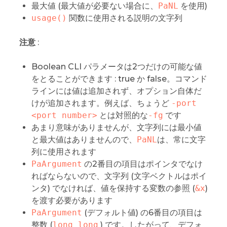
最大値 (最大値が必要ない場合に、
PaNL
を使用)
usage()
関数に使用される説明の文字列
注意
:
Boolean CLI パラメータは2つだけの可能な値
をとることができます : true か false。コマンド
ラインには値は追加されず、オプション自体だ
けが追加されます。例えば、ちょうど
-port 
<port number>
とは対照的な
-fg
です
あまり意味がありませんが、文字列には最小値
と最大値はありませんので、
PaNL
は、常に文字
列に使用されます
PaArgument
の2番目の項目はポインタでなけ
ればならないので、文字列 (文字ベクトルはポイ
ンタ) でなければ、値を保持する変数の参照 (
&x
)
を渡す必要があります
PaArgument
(デフォルト値) の6番目の項目は
整数 (
long long
) です。したがって、デフォ