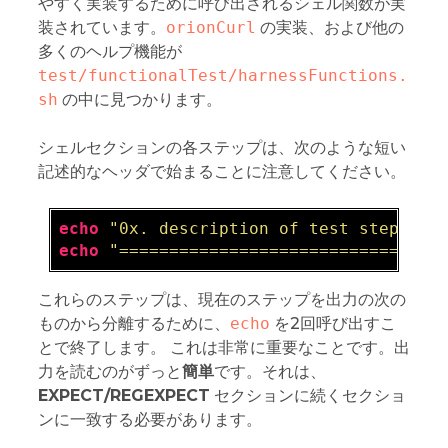
やすく実装するために呼び出されるシェル関数が実
装されています。
orionCurl
の実装、および他の
多くのヘルプ機能が
test/functionalTest/harnessFunctions.
sh
の中に見つかります。
シェルセクションの各ステップは、次のような短い
記述的なヘッダで始まることに注意してください。
echo
"0x. description of test step 0x"
echo
"==============================="
これらのステップは、現在のステップを出力の次の
ものから分離するために、
echo
を2回呼び出すこ
とで終了します。 これは非常に重要なことです。出
力を読むのがずっと
簡単
です。それは、
EXPECT/REGEXPECT
セクションに続くセクショ
ンに一致する必要があります。