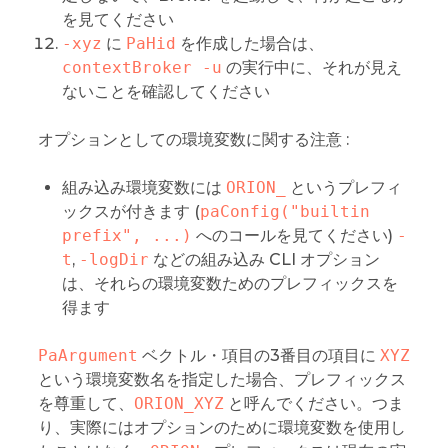
を見てください
-xyz
に
PaHid
を作成した場合は、
contextBroker -u
の実行中に、それが見え
ないことを確認してください
オプションとしての環境変数に関する注意 :
組み込み環境変数には
ORION_
というプレフィ
ックスが付きます (
paConfig("builtin 
prefix", ...)
へのコールを見てください)
-
t
,
-logDir
などの組み込み CLI オプション
は、それらの環境変数ためのプレフィックスを
得ます
PaArgument
ベクトル・項目の3番目の項目に
XYZ
という環境変数名を指定した場合、プレフィックス
を尊重して、
ORION_XYZ
と呼んでください。つま
り、実際にはオプションのために環境変数を使用し