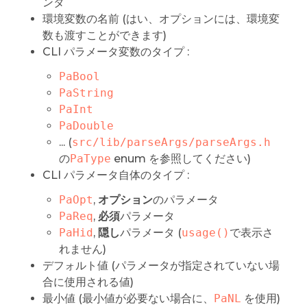
ンタ
環境変数の名前 (はい、オプションには、環境変
数も渡すことができます)
CLI パラメータ変数のタイプ :
PaBool
PaString
PaInt
PaDouble
... (
src/lib/parseArgs/parseArgs.h
の
PaType
enum を参照してください)
CLI パラメータ自体のタイプ :
PaOpt
,
オプション
のパラメータ
PaReq
,
必須
パラメータ
PaHid
,
隠し
パラメータ (
usage()
で表示さ
れません)
デフォルト値 (パラメータが指定されていない場
合に使用される値)
最小値 (最小値が必要ない場合に、
PaNL
を使用)