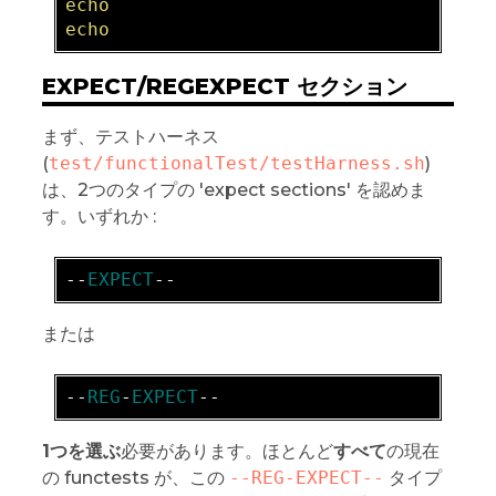
echo  

EXPECT/REGEXPECT セクション
まず、テストハーネス
(
test/functionalTest/testHarness.sh
)
は、2つのタイプの 'expect sections' を認めま
す。いずれか :
-
-
EXPECT
または
-
-
REG
-
EXPECT
1つを選ぶ
必要があります。ほとんど
すべて
の現在
の functests が、この
--REG-EXPECT--
タイプ