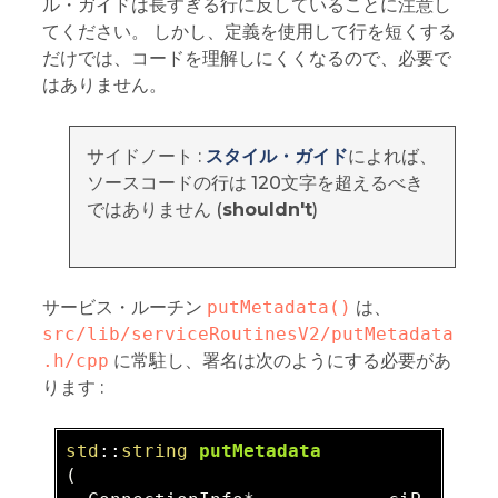
ル・ガイドは長すぎる行に反していることに注意し
てください。 しかし、定義を使用して行を短くする
だけでは、コードを理解しにくくなるので、必要で
はありません。
サイドノート :
スタイル・ガイド
によれば、
ソースコードの行は 120文字を超えるべき
ではありません (
shouldn't
)
サービス・ルーチン
putMetadata()
は、
src/lib/serviceRoutinesV2/putMetadata
.h/cpp
に常駐し、署名は次のようにする必要があ
ります :
std
::
string
putMetadata
(  
