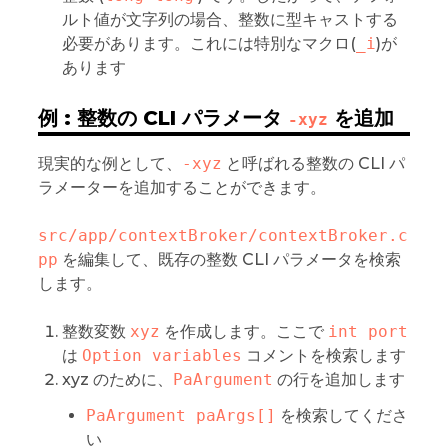
ルト値が文字列の場合、整数に型キャストする
必要があります。これには特別なマクロ(
_i
)が
あります
例 : 整数の CLI パラメータ
を追加
-xyz
現実的な例として、
-xyz
と呼ばれる整数の CLI パ
ラメーターを追加することができます。
src/app/contextBroker/contextBroker.c
pp
を編集して、既存の整数 CLI パラメータを検索
します。
整数変数
xyz
を作成します。ここで
int port
は
Option variables
コメントを検索します
xyz のために、
PaArgument
の行を追加します
PaArgument paArgs[]
を検索してくださ
い