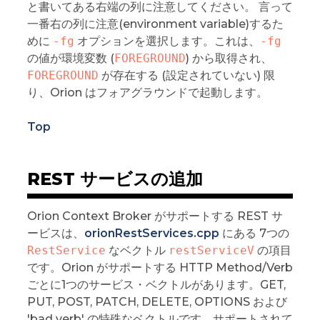
と書いてある右端の列に注意してください。 言って
一番右の列に注意(environment variable)するた
めに
-fg
オプションを選択します。これは、
-fg
の値が環境変数 (
FOREGROUND
) から取得され、
FOREGROUND
が存在する (設定されていない) 限
り、Orion はフォアグラウンドで起動します。
Top
REST サービスの追加
Orion Context Broker がサポートする REST サ
ービスは、
orionRestServices.cpp
にある 7つの
RestService
なベクトル
restServiceV
の項目
です。Orion がサポートする HTTP Method/Verb
ごとに1つのサービス・ベクトルがあります。GET,
PUT, POST, PATCH, DELETE, OPTIONS および
'bad verb' の特殊なベクトルです。サポートされて