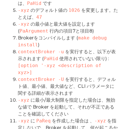
は、
PaHid
です
-xyz
のデフォルト値の
1026
を変更します。た
とえば、
47
-xyz
の最小値と最大値を設定します
(
PaArgument
行内の項目7と項目8)
Brokerをコンパイルします (
make debug 
install
)
contextBroker -u
を実行すると、以下が表
示されます (
PaHid
使用されていない限り) :
[option '-xyz <description of 
xyz>]
contextBroker -U
を実行すると、デフォル
ト値、最小値、最大値など、CLI パラメータに
関する詳細が表示されます
-xyz
に最小/最大制限を指定した場合は、無効
な値で Broker を起動して、それが不正である
ことを確認してください
-xyz
に
PaReq
を作成した場合は 、
-xyz
を指
定しないで、Broker を起動して、何が起こるか