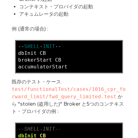
コンテキスト・プロバイダの起動
アキュムレータの起動
例 (通常の場合) :
-
-
SHELL
-
INIT
dbInit CB

brokerStart CB

既存のテスト・ケース
test/functionalTest/cases/1016_cpr_fo
rward_limit/fwd_query_limited.test
か
ら "stolen (盗用した)" Broker と5つのコンテキス
ト・プロバイダの例 :
--SHELL-INIT--  
dbInit
CB