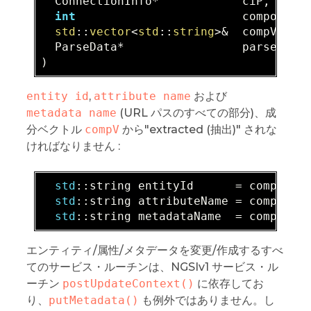
  ConnectionInfo*            ciP,  

int
                        components
std
::
vector
<
std
::
string
>&  compV,  

  ParseData*                 parseDataP
)
entity id
,
attribute name
および
metadata name
(URL パスのすべての部分)、成
分ベクトル
compV
から"extracted (抽出)" されな
ければなりません :
std
:
:string entityId      = compV[
2
]
;
std
:
:string attributeName = compV[
4
]
;
std
:
:string metadataName  = compV[
6
]
エンティティ/属性/メタデータを変更/作成するすべ
てのサービス・ルーチンは、NGSIv1 サービス・ル
ーチン
postUpdateContext()
に依存してお
り、
putMetadata()
も例外ではありません。し