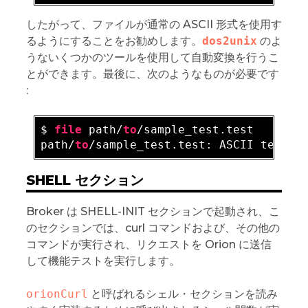
したがって、ファイルが通常の ASCII 形式を使用す
るようにすることをお勧めします。
dos2unix
のよ
うないくつかのツールを使用して自動変換を行うこ
とができます。最後に、次のようなものが必要です
:
$ 
file
 path/
to
/sample_test.test

path/
to
/sample_test.tes
t:
SHELL セクション
Broker は SHELL-INIT セクションで起動され、こ
のセクションでは、curl コマンドおよび、その他の
コマンドが実行され、リクエストを Orion に送信
して機能テストを実行します。
orionCurl
と呼ばれるシェル・セクションを読み