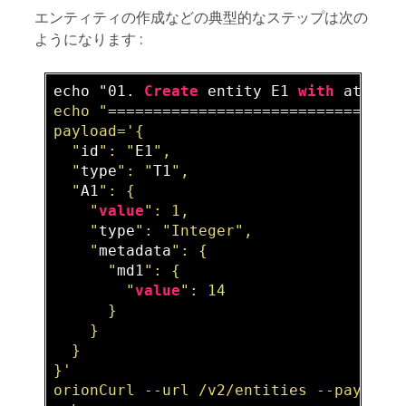
エンティティの作成などの典型的なステップは次の
ようになります :
echo "01. 
Create
 entity E1 
with
 attrib
echo "
================================
payload='{  

  "
id
": "
E1
",  

  "
type
": "
T1
",  

  "
A1
": {  

    "
value
": 1,  

    "
type
": "
Integer
",  

    "
metadata
": {  

      "
md1
": {  

        "
value
": 14  

      }  

    }  

  }  

}'  

orionCurl --url /v2/entities --payload