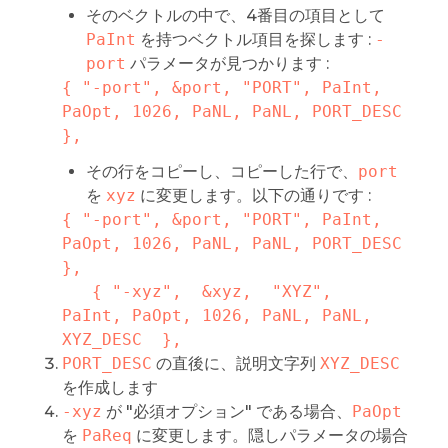
そのベクトルの中で、4番目の項目として
PaInt
を持つベクトル項目を探します :
-
port
パラメータが見つかります :
{ "-port", &port, "PORT", PaInt, 
PaOpt, 1026, PaNL, PaNL, PORT_DESC 
},
その行をコピーし、コピーした行で、
port
を
xyz
に変更します。以下の通りです :
{ "-port", &port, "PORT", PaInt, 
PaOpt, 1026, PaNL, PaNL, PORT_DESC 
},

   { "-xyz",  &xyz,  "XYZ",  
PaInt, PaOpt, 1026, PaNL, PaNL, 
XYZ_DESC  },
PORT_DESC
の直後に、説明文字列
XYZ_DESC
を作成します
-xyz
が "必須オプション" である場合、
PaOpt
を
PaReq
に変更します。隠しパラメータの場合