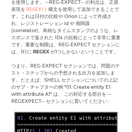
を使用します。 --REG-EXPECT-- の利点は、正規
表現を
REGEX()
構文を使用して追加できることで
す。これは日付の比較や Orion によって作成さ
れ、レジストレーション id や 相関器
(correlator)、単純なタイムスタンプのような、レ
スポンスで返された IDs の比較にとって非常に重要
です。重要な制限は、REG-EXPECT セクションに
は、1行に
REGEX
が1つしかないということです。
つまり、REG-EXPECT セクションでは、問題のテ
スト・ステップからの予想される出力を追加しま
す。たとえば、SHELL セクションについての上記
のサブ・チャプターの例 "01. Create entity E1
with attribute A1" は、 この対応する部分を --
REGEXPECT-- セクションに置いてください :
01.
 Create entity E1 with attribute A1 
====================================== 
HTTP/
1.1
201
 Created  
