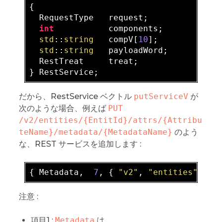
{  

  RequestType   request;          
// T
int
           components;       
// N
std
::
string
   compV[
10
];        
// V
std
::
string
   payloadWord;      
// N
  RestTreat     treat;            
// s
だから、RestService ベクトル
putServiceV
が
次のような場合、例えば
PUT 
/v2/entities/{EntitId}/attrs/{Attribu
teName}/metadata/{MetadataName}
のよう
な、REST サービスを追加します :
{ Metadata,  
7
, 
{ 
"v2"
, 
"entities"
, 
"*
注意 :
項目1 :
Metadata
は、