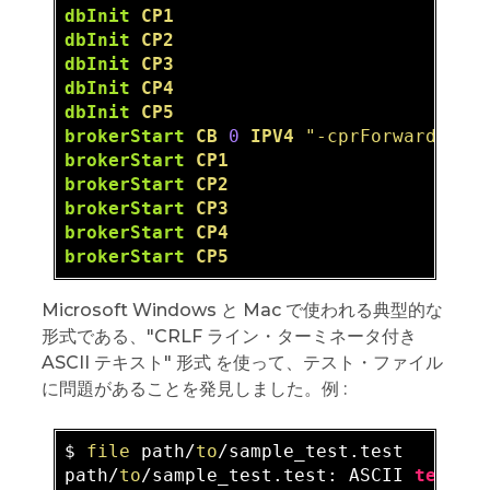
dbInit
CP1
dbInit
CP2
dbInit
CP3
dbInit
CP4
dbInit
CP5
brokerStart
CB
0
IPV4
"-cprForwardLimi
brokerStart
CP1
brokerStart
CP2
brokerStart
CP3
brokerStart
CP4
brokerStart
CP5
Microsoft Windows と Mac で使われる典型的な
形式である、"CRLF ライン・ターミネータ付き
ASCII テキスト" 形式 を使って、テスト・ファイル
に問題があることを発見しました。例 :
$ 
file
 path/
to
/sample_test.test

path/
to
/sample_test.test: ASCII 
text
, 