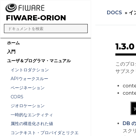
DOCS
»
イ
FIWARE-ORION
ホーム
1.3
入門
ユーザ＆プログラマ・マニュアル
このプロ
イントロダクション
サブスク
APIウォークスルー
cont
ページネーション
con
CORS
ジオロケーション
一時的なエンティティ
DB
属性の構造化された値
スク
コンテキスト・プロバイダとリクエ