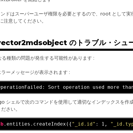
コマンドはスーパーユーザ権限を必要とするので、root として実
に注意してください。
vector2mdsobject のトラブル・シ
なる種類の問題が発生する可能性があります :
エラーメッセージが表示されます :
OperationFailed: Sort operation used more tha
go シェルで次のコマンドを使用して適切なインデックスを作成し、md
ください。
db
.entities.createIndex({
"_id.id"
: 1, 
"_id.ty