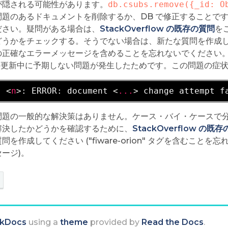
が隠される可能性があります。
db.csubs.remove({_id: O
問題のあるドキュメントを削除するか、DB で修正することで
ださい。疑問がある場合は、
StackOverflow の既存の質問
を
うかをチェックする。そうでない場合は、新たな質問を作成してくださ
の正確なエラーメッセージを含めることを忘れないでください
 の更新中に予期しない問題が発生したためです。この問題の症状
- 
<
n
>
: ERROR: document 
<
...
>
問題の一般的な解決策はありません。ケース・バイ・ケースで分
解決したかどうかを確認するために、
StackOverflow の既
問を作成してください ("fiware-orion" タグを含むこ
ージ)。
kDocs
using a
theme
provided by
Read the Docs
.