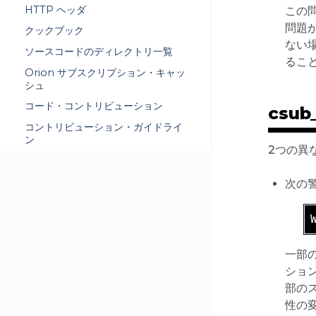
HTTP ヘッダ
この
問題
クックブック
ない場
ソースコードのディレクトリ一覧
るこ
Orion サブスクリプション・キャッ
シュ
コード・コントリビューション
csu
コントリビューション・ガイドライ
ン
2つの異
次の警
一部
ショ
部のス
性の