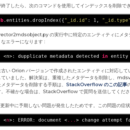
が終了したら、次のコマンドを使用してインデックスを削除できま
db
.entities.dropIndex({
"_id.id"
: 1, 
"_id.type
vector2mdsobject.py の実行中に特定のエンティテ
なエラーになります :
- 
<n>
: dupplicate metadata detected 
in
 entity
は古い Orion バージョンで作成されたエンティティに対応
ていました。解決策は、重複したメタデータを削除し、mdsvecto
たメタデータを削除する手順は、
StackOverflow のこの記事
。不確かな場合は、StackOverflow で質問を送信してください。
 の更新中に予期しない問題が発生したためです。この問題の症状
- 
<
n
>
: ERROR: document 
<
...
>