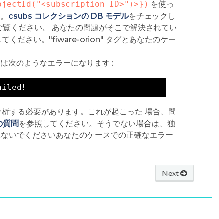
bjectId("<subscription ID>")>})
を使っ
す。
csubs コレクションの DB モデル
をチェックし
ご覧ください。 あなたの問題がそこで解決されてい
い。"fiware-orion" タグとあなたのケー
。
は次のようなエラーになります :
析する必要があります。これが起こった 場合、問
存の質問
を参照してください。そうでない場合は、独
とを忘れないでくださいあなたのケースでの正確なエラー
Next