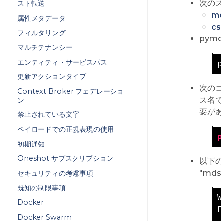
次の
スト転送
md
属性メタデータ
cs
フィルタリング
py
マルチテナンシー
エンティティ・サービスパス
更新アクションタイプ
次のコ
Context Broker フェデレーショ
ス名
ン
要が
禁止されている文字
ペイロードでの正規表現の使用
初期通知
Oneshot サブスクリプション
以下
"md
セキュリティの考慮事項
既知の制限事項
Docker
Docker Swarm