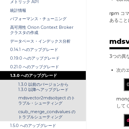
メトリック API
統計情報
rpm 
パフォーマンス・チューニング
あること
高可用性 Orion Context Broker
クラスタの作成
mds
データベース・インデックス分析
0.14.1 へのアップグレード
3つの異
0.19.0 へのアップグレード
0.21.0 へのアップグレード
次の
1.3.0 へのアップグレード
1.3.0 以前のバージョンから
1.3.0 以降へアップグレード
mdsvector2mdsobject のト
mon
ラブル・シューティング
して
csub_merge_condvalues の
トラブルシューティング
1.5.0 へのアップグレード