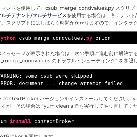
マンドを使用して、csub_merge_condvalues.py スク
マルチテナント/マルチサービス
を使用する場合は、各テナント
す。スクリプトにはしばらく時間がかかりますので、インタラ
python
 csub_merge_condvalues.
py
のメッセージが表示された場合は、次の手順に進む前に解決す
ub_merge_condvalues のトラブル・シューティング" を参
WARNING: 
some csub were skipped

 contextBroker バージョンをインストールしてくださ
すが、その場合は "yum clean all" を実行してやり直してく
yum 
install
extBroker を開始します