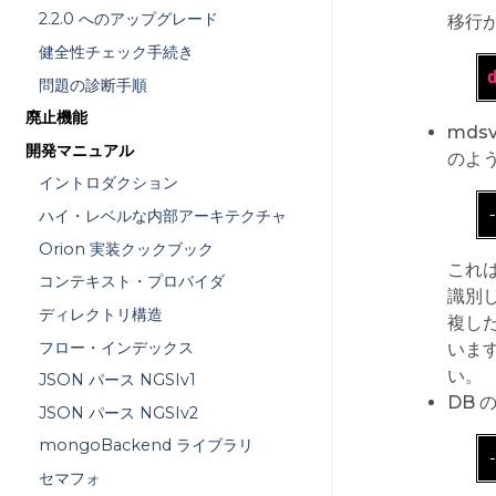
2.2.0 へのアップグレード
移行
健全性チェック手続き
問題の診断手順
廃止機能
mds
開発マニュアル
のよう
イントロダクション
ハイ・レベルな内部アーキテクチャ
Orion 実装クックブック
これ
コンテキスト・プロバイダ
識別し
ディレクトリ構造
複し
フロー・インデックス
います
い。
JSON パース NGSIv1
DB
JSON パース NGSIv2
mongoBackend ライブラリ
セマフォ