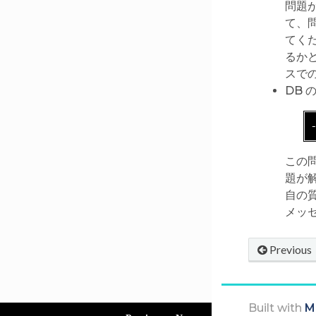
問題
て、
てく
るかど
スで
DB
この
題が
自の質
メッセ
Previous
Built with
M