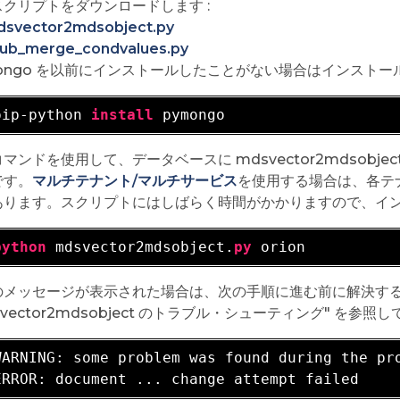
スクリプトをダウンロードします :
svector2mdsobject.py
ub_merge_condvalues.py
mongo を以前にインストールしたことがない場合はインスト
pip-python 
install
マンドを使用して、データベースに mdsvector2mdsobjec
です。
マルチテナント/マルチサービス
を使用する場合は、各テ
あります。スクリプトにはしばらく時間がかかりますので、イ
python
 mdsvector2mdsobject.
py
のメッセージが表示された場合は、次の手順に進む前に解決す
svector2mdsobject のトラブル・シューティング" を参照
WARNING: 
some problem was found during the pro