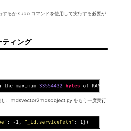
行するか sudo コマンドを使用して実行する必要が
ューティング
n 
the
 maximum 
33554432
bytes
of
 RAM. Add 
an
 i
svector2mdsobject.py をもう一度実行
pe"
: -1, 
"_id.servicePath"