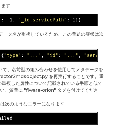
す :
"
: -1, 
"_id.servicePath"
ィにメタデータ名が重複しているため、この問題の症状は次
 {
"type"
: 
"..."
, 
"id"
: 
"..."
, 
"servicePath"
: 
していて、名前型の組み合わせを使用してメタデータを
r2mdsobject.py を再実行することです。重
の重複した属性について記載されている手順と似て
質問に "fiware-orion" タグを付けてくださ
は次のようなエラーになります :