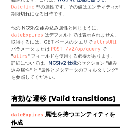
DateTime
型の属性です。その値はエンティティが
期限切れになる日時です。
他の NGSIv2 組み込み属性と同じように、
dateExpires
はデフォルトでは表示されません。
取得するには、GET ベースのクエリで
attrsURI
パラメータ または
POST /v2/op/query
で
"
attrs
" フィールドを使用する必要があります。
詳細については、
NGSIv2 仕様
のセクション "組み
込み属性" と "属性とメタデータのフィルタリング"
を参照してください。
有効な遷移 (Valid transitions)
属性を持つエンティティを
dateExpires
作成