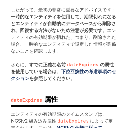
したがって、最初の非常に重要なアドバイスです :
一時的なエンティティを使用して、期限切れになる
とエンティティが自動的にデータベースから削除さ
れ、回復する方法がないため注意が必要です
。エン
ティティの有効期限が切れた、つまり、削除された
場合、一時的なエンティティで設定した情報が関係
ないことを確認します。
さらに、
すでに正確な名前
dateExpires
の属性
を使用している場合は、
下位互換性の考慮事項のセ
クション
を参照してください
。
属性
dateExpires
エンティティの有効期限のタイムスタンプは、
NGSIv2 組み込み属性
dateExpires
によって定
義されます。これは、
NGSIv2 仕様に従って
、