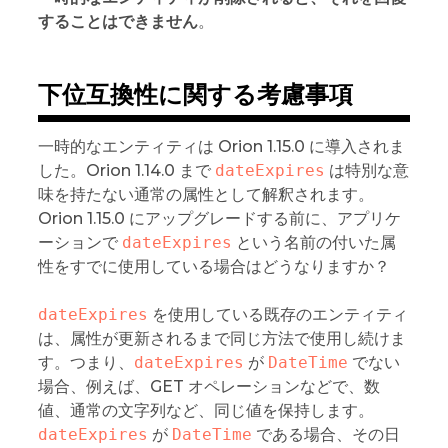
することはできません
。
下位互換性に関する考慮事項
一時的なエンティティは Orion 1.15.0 に導入されま
した。Orion 1.14.0 まで
dateExpires
は特別な意
味を持たない通常の属性として解釈されます。
Orion 1.15.0 にアップグレードする前に、アプリケ
ーションで
dateExpires
という名前の付いた属
性をすでに使用している場合はどうなりますか？
dateExpires
を使用している既存のエンティティ
は、属性が更新されるまで同じ方法で使用し続けま
す。つまり、
dateExpires
が
DateTime
でない
場合、例えば、GET オペレーションなどで、数
値、通常の文字列など、同じ値を保持します。
dateExpires
が
DateTime
である場合、その日