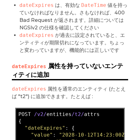
dateExpires
は、有効な
DateTime
値を持っ
ていなければなりません。さもなければ、400
Bad Request が返されます。詳細については
NGSIv2 の仕様を確認してください
dateExpires
が過去に設定されていると、エ
ンティティが期限切れになっています。ちょっ
と変わっていますが、機能的には正しいです
属性を持っていないエンテ
dateExpires
ィティに追加
dateExpires
属性を通常のエンティティ (たとえ
ば "t2") に追加できます。たとえば :
POST 
/v2/
entities
/t2/
attrs

{

"dateExpires"
: {

"value"
: 
"2028-10-12T14:23:00Z"
,
