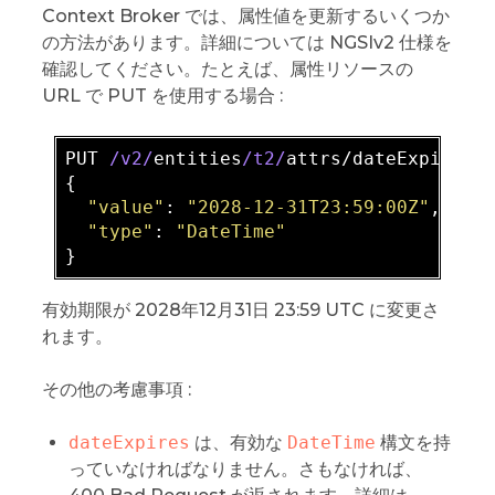
Context Broker では、属性値を更新するいくつか
の方法があります。詳細については NGSIv2 仕様を
確認してください。たとえば、属性リソースの
URL で PUT を使用する場合 :
PUT 
/v2/
entities
/t2/
attrs/dateExpires

{  

"value"
: 
"2028-12-31T23:59:00Z"
,

"type"
: 
"DateTime"
有効期限が 2028年12月31日 23:59 UTC に変更さ
れます。
その他の考慮事項 :
dateExpires
は、有効な
DateTime
構文を持
っていなければなりません。さもなければ、