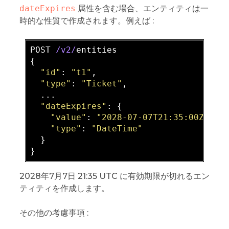
dateExpires
属性を含む場合、エンティティは一
時的な性質で作成されます。例えば :
POST 
/v2/
entities

{

"id"
: 
"t1"
,

"type"
: 
"Ticket"
,

  ...

"dateExpires"
: {

"value"
: 
"2028-07-07T21:35:00Z"
,

"type"
: 
"DateTime"
  }

2028年7月7日 21:35 UTC に有効期限が切れるエン
ティティを作成します。
その他の考慮事項 :