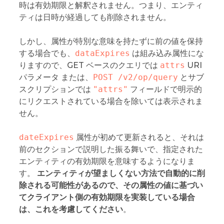
時は有効期限と解釈されません。つまり、エンティ
ティは日時が経過しても削除されません。
しかし、属性が特別な意味を持たずに前の値を保持
する場合でも、
dataExpires
は組み込み属性にな
りますので、GET ベースのクエリでは
attrs
URI
パラメータ または、
POST /v2/op/query
とサブ
スクリプションでは
"attrs"
フィールドで明示的
にリクエストされている場合を除いては表示されま
せん。
dateExpires
属性が初めて更新されると、それは
前のセクションで説明した振る舞いで、指定された
エンティティの有効期限を意味するようになりま
す。
エンティティが望ましくない方法で自動的に削
除される可能性があるので、その属性の値に基づい
てクライアント側の有効期限を実装している場合
は、これを考慮してください
。