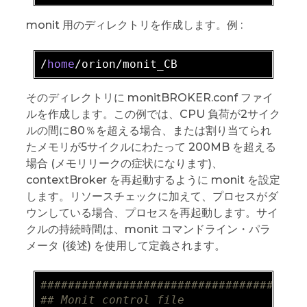
monit 用のディレクトリを作成します。例 :
/
home
そのディレクトリに monitBROKER.conf ファイ
ルを作成します。この例では、CPU 負荷が2サイク
ルの間に80％を超える場合、または割り当てられ
たメモリが5サイクルにわたって 200MB を超える
場合 (メモリリークの症状になります)、
contextBroker を再起動するように monit を設定
します。リソースチェックに加えて、プロセスがダ
ウンしている場合、プロセスを再起動します。サイ
クルの持続時間は、monit コマンドライン・パラ
メータ (後述) を使用して定義されます。
######
######
######
######
######
######
##
## Monit control file