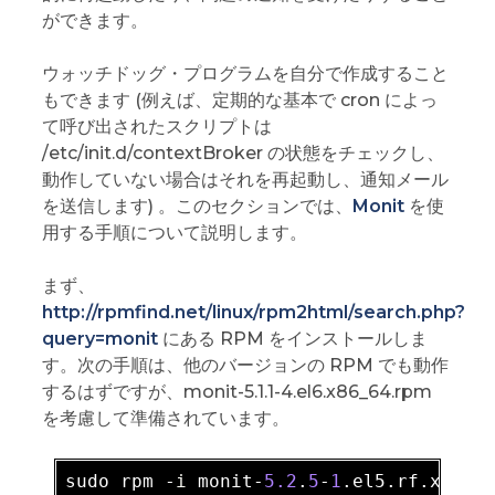
ができます。
ウォッチドッグ・プログラムを自分で作成すること
もできます (例えば、定期的な基本で cron によっ
て呼び出されたスクリプトは
/etc/init.d/contextBroker の状態をチェックし、
動作していない場合はそれを再起動し、通知メール
を送信します) 。このセクションでは、
Monit
を使
用する手順について説明します。
まず、
http://rpmfind.net/linux/rpm2html/search.php?
query=monit
にある RPM をインストールしま
す。次の手順は、他のバージョンの RPM でも動作
するはずですが、monit-5.1.1-4.el6.x86_64.rpm
を考慮して準備されています。
sudo rpm -
i
 monit-
5.2
.
5
-
1
.el5
.rf
.x86_6