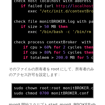
check host localhost 
with
 address local
if
 failed (url 
http
:
//
localhost
:
102
      exec 
"/etc/init.d/contextBroker 
check file monitBROKER.log 
with
 path /
if
 size > 
50
 MB 
then
      exec 
"/bin/bash -c '/bin/rm /var
check process contextBroker  
with
 pidf
if
 cpu > 
60
% 
for
2
 cycles 
then
 aler
if
 cpu > 
80
% 
for
5
 cycles 
then
 rest
if
 totalmem > 
200.0
 MB 
for
5
 cycle
そのファイルの所有者を root にして、所有者のみ
のアクセス許可を設定します :
sudo chown root:root monitBROKER
.conf
sudo chmod 
0700
 monitBROKER
.conf
monit 開始スクリプト start_monit_BROKER.sh