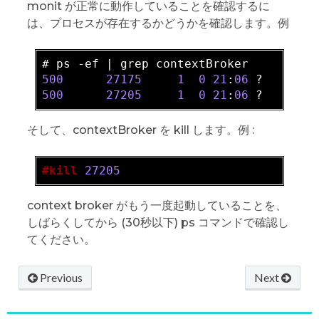
monit が正常に動作していることを確認するに
は、プロセスが存在するかどうかを確認します。例
500
27175
1
0
21
:
06
 ?       
500
27205
1
0
21
:
06
 ?       
そして、contextBroker を kill します。例 :
#kill
27205
context broker がもう一度起動していることを、
しばらくしてから (30秒以下) ps コマンドで確認し
てください。
Previous
Next