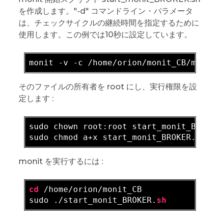
を作成します。"-d" コマンドライン・パラメータ
は、チェックサイクルの継続時間を指定するために
使用します。この例では10秒に設定しています。
monit -v -c /home/orion/monit_CB/monit
そのファイルの所有者を root にし、実行権限を設
定します :
sudo chown root:root start_monit_BROKE
sudo chmod a+x start_monit_BROKER
.sh
monit を実行するには :
cd
 /home/orion/monit_CB

sudo ./start_monit_BROKER.
sh