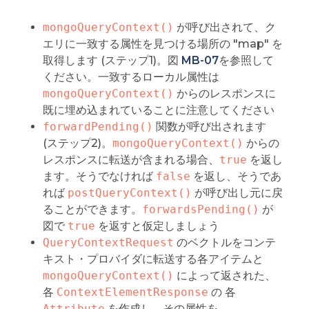
mongoQueryContext()
が呼び出されて、ク
エリに一致する属性を見つける場所の "map" を
取得します (ステップ1)。図
MB-07
を参照して
ください。一致するローカル属性は
mongoQueryContext()
からのレスポンスに
既に埋め込まれていることに注意してください
forwardPending()
関数が呼び出されます
(ステップ2)。
mongoQueryContext()
からの
レスポンスに転送が含まれる場合、
true
を返し
ます。そうでなければ
false
を返し、そうであ
れば
postQueryContext()
が呼び出し元に戻
ることができます。
forwardsPending()
が
図で
true
を返すと仮定しましょう
QueryContextRequest
のベクトルをコンテ
キスト・プロバイダに転送する各アイテムと
mongoQueryContext()
によって返された、
各
ContextElementResponse
の 各
Attribute
を作成し、その属性を