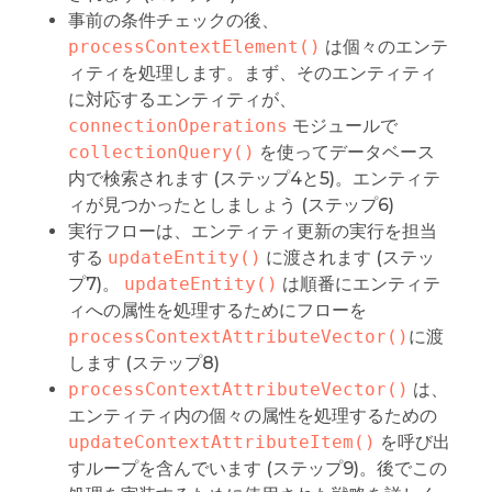
事前の条件チェックの後、
processContextElement()
は個々のエンテ
ィティを処理します。まず、そのエンティティ
に対応するエンティティが、
connectionOperations
モジュールで
collectionQuery()
を使ってデータベース
内で検索されます (ステップ4と5)。エンティテ
ィが見つかったとしましょう (ステップ6)
実行フローは、エンティティ更新の実行を担当
する
updateEntity()
に渡されます (ステッ
プ7)。
updateEntity()
は順番にエンティテ
ィへの属性を処理するためにフローを
processContextAttributeVector()
に渡
します (ステップ8)
processContextAttributeVector()
は、
エンティティ内の個々の属性を処理するための
updateContextAttributeItem()
を呼び出
すループを含んでいます (ステップ9)。後でこの