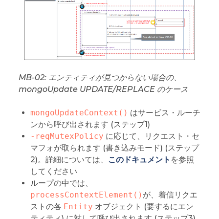
MB-02: エンティティが見つからない場合の、
mongoUpdate UPDATE/REPLACE のケース
mongoUpdateContext()
はサービス・ルーチ
ンから呼び出されます (ステップ1)
-reqMutexPolicy
に応じて、リクエスト・セ
マフォが取られます (書き込みモード) (ステップ
2)。詳細については、
このドキュメント
を参照
してください
ループの中では、
processContextElement()
が、着信リクエ
ストの各
Entity
オブジェクト (要するにエン
ティティ) に対して呼び出されます (ステップ3)