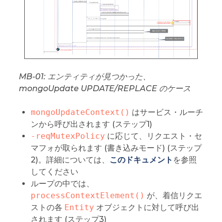
MB-01: エンティティが見つかった、
mongoUpdate UPDATE/REPLACE のケース
mongoUpdateContext()
はサービス・ルーチ
ンから呼び出されます (ステップ1)
-reqMutexPolicy
に応じて、リクエスト・セ
マフォが取られます (書き込みモード) (ステップ
2)。詳細については、
このドキュメント
を参照
してください
ループの中では、
processContextElement()
が、着信リクエ
ストの各
Entity
オブジェクトに対して呼び出
されます (ステップ3)