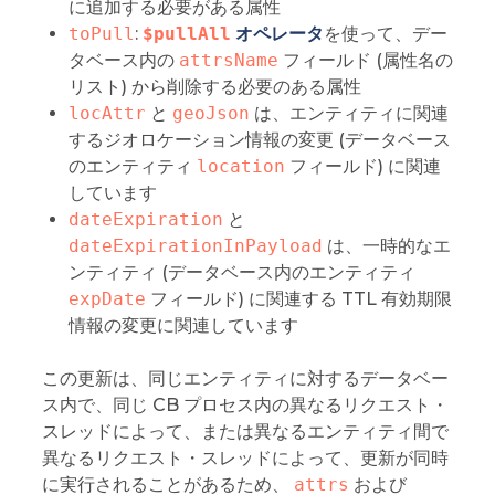
に追加する必要がある属性
toPull
:
$pullAll
オペレータ
を使って、デー
タベース内の
attrsName
フィールド (属性名の
リスト) から削除する必要のある属性
locAttr
と
geoJson
は、エンティティに関連
するジオロケーション情報の変更 (データベース
のエンティティ
location
フィールド) に関連
しています
dateExpiration
と
dateExpirationInPayload
は、一時的なエ
ンティティ (データベース内のエンティティ
expDate
フィールド) に関連する TTL 有効期限
情報の変更に関連しています
この更新は、同じエンティティに対するデータベー
ス内で、同じ CB プロセス内の異なるリクエスト・
スレッドによって、または異なるエンティティ間で
異なるリクエスト・スレッドによって、更新が同時
に実行されることがあるため、
attrs
および