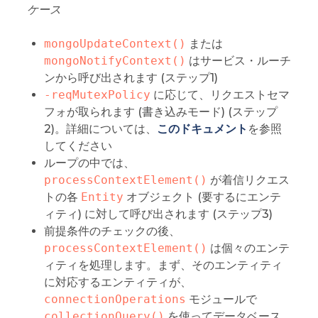
ケース
mongoUpdateContext()
または
mongoNotifyContext()
はサービス・ルーチ
ンから呼び出されます (ステップ1)
-reqMutexPolicy
に応じて、リクエストセマ
フォが取られます (書き込みモード) (ステップ
2)。詳細については、
このドキュメント
を参照
してください
ループの中では、
processContextElement()
が着信リクエス
トの各
Entity
オブジェクト (要するにエンテ
ィティ) に対して呼び出されます (ステップ3)
前提条件のチェックの後、
processContextElement()
は個々のエンテ
ィティを処理します。まず、そのエンティティ
に対応するエンティティが、
connectionOperations
モジュールで
collectionQuery()
を使ってデータベース