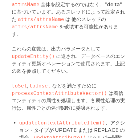
attrsName
全体を設定するのではなく、"delta"
に基づいています。あるスレッドによって設定され
た
attrs/attrsName
は 他のスレッドの
attrs/attrsName
を破壊する可能性がありま
す。
これらの変数は、出力パラメータとして
updateEntity()
に返され、データベースのエン
ティティ更新オペレーションで使用されます。上記
の図を参照してください。
toSet
,
toUnset
などを満たすために
processContextAttributeVector()
は着信
エンティティの属性を処理します。各属性処理の実
行は、属性ごとの処理関数に委譲されます。
updateContextAttributeItem()
、アクシ
ョン・タイプが UPDATE または REPLACE の
場合。
updateAttribute()
はヘルパー関数