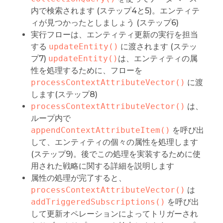
内で検索されます (ステップ4と5)。エンティテ
ィが見つかったとしましょう (ステップ6)
実行フローは、エンティティ更新の実行を担当
する
updateEntity()
に渡されます (ステッ
プ7)
updateEntity()
は、エンティティの属
性を処理するために、フローを
processContextAttributeVector()
に渡
します(ステップ8)
processContextAttributeVector()
は、
ループ内で
appendContextAttributeItem()
を呼び出
して、エンティティの個々の属性を処理します
(ステップ9)。後でこの処理を実装するために使
用された戦略に関する詳細を説明します
属性の処理が完了すると、
processContextAttributeVector()
は
addTriggeredSubscriptions()
を呼び出
して更新オペレーションによってトリガーされ