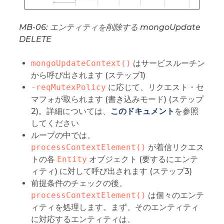
MB-06: エンティティを削除する mongoUpdate
DELETE
mongoUpdateContext()
はサービスルーチン
から呼び出されます (ステップ1)
-reqMutexPolicy
に応じて、リクエスト・セ
マフォが取られます (書き込みモード) (ステップ
2)。詳細については、
このドキュメント
を参照
してください
ループの中では、
processContextElement()
が着信リクエス
トの各
Entity
オブジェクト (要するにエンテ
ィティ) に対して呼び出されます (ステップ3)
前提条件のチェックの後、
processContextElement()
は個々のエンテ
ィティを処理します。まず、そのエンティティ
に対応するエンティティは、