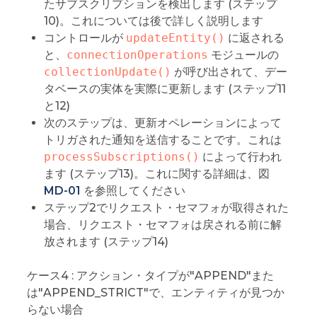
たサブスクリプションを検出します (ステップ
10)。これについては後で詳しく説明します
コントロールが
updateEntity()
に返される
と、
connectionOperations
モジュールの
collectionUpdate()
が呼び出されて、デー
タベースの実体を実際に更新します (ステップ11
と12)
次のステップは、更新オペレーションによって
トリガされた通知を送信することです。これは
processSubscriptions()
によって行われ
ます (ステップ13)。これに関する詳細は、図
MD-01
を参照してください
ステップ2でリクエスト・セマフォが取得された
場合、リクエスト・セマフォは戻される前に解
放されます (ステップ14)
ケース4 : アクション・タイプが"APPEND"また
は"APPEND_STRICT"で、エンティティが見つか
らない場合