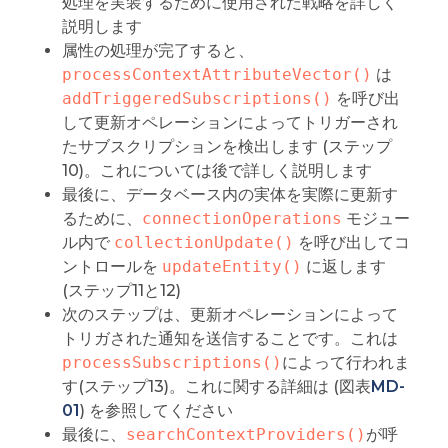
処理を実装するために使用された戦略を詳しく
説明します
属性の処理が完了すると、
processContextAttributeVector()
は
addTriggeredSubscriptions()
を呼び出
して更新オペレーションによってトリガーされ
たサブスクリプションを検出します (ステップ
10)。これについては後で詳しく説明します
最後に、データベース内の実体を実際に更新す
るために、
connectionOperations
モジュー
ル内で
collectionUpdate()
を呼び出してコ
ントロールを
updateEntity()
に返します
(ステップ11と12)
次のステップは、更新オペレーションによって
トリガされた通知を送信することです。これは
processSubscriptions()
によって行われま
す(ステップ13)。これに関する詳細は (図表
MD-
01
) を参照してください
最後に、
searchContextProviders()
が呼