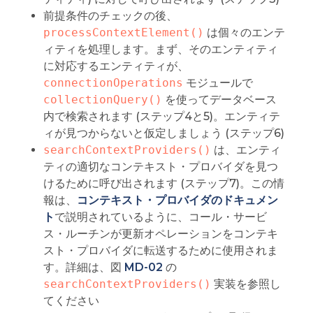
前提条件のチェックの後、
processContextElement()
は個々のエンテ
ィティを処理します。まず、そのエンティティ
に対応するエンティティが、
connectionOperations
モジュールで
collectionQuery()
を使ってデータベース
内で検索されます (ステップ4と5)。エンティテ
ィが見つからないと仮定しましょう (ステップ6)
searchContextProviders()
は、エンティ
ティの適切なコンテキスト・プロバイダを見つ
けるために呼び出されます (ステップ7)。この情
報は、
コンテキスト・プロバイダのドキュメン
ト
で説明されているように、コール・サービ
ス・ルーチンが更新オペレーションをコンテキ
スト・プロバイダに転送するために使用されま
す。詳細は、図
MD-02
の
searchContextProviders()
実装を参照し
てください