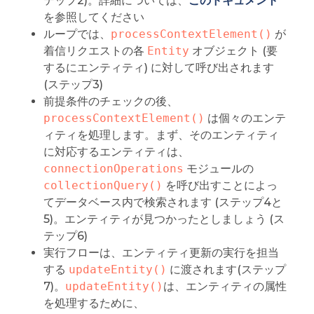
テップ2)。詳細については、
このドキュメント
を参照してください
ループでは、
processContextElement()
が
着信リクエストの各
Entity
オブジェクト (要
するにエンティティ) に対して呼び出されます
(ステップ3)
前提条件のチェックの後、
processContextElement()
は個々のエンテ
ィティを処理します。まず、そのエンティティ
に対応するエンティティは、
connectionOperations
モジュールの
collectionQuery()
を呼び出すことによっ
てデータベース内で検索されます (ステップ4と
5)。エンティティが見つかったとしましょう (ス
テップ6)
実行フローは、エンティティ更新の実行を担当
する
updateEntity()
に渡されます(ステップ
7)。
updateEntity()
は、エンティティの属性
を処理するために、