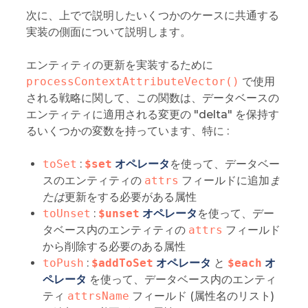
次に、上でで説明したいくつかのケースに共通する
実装の側面について説明します。
エンティティの更新を実装するために
processContextAttributeVector()
で使用
される戦略に関して、この関数は、データベースの
エンティティに適用される変更の "delta" を保持す
るいくつかの変数を持っています、特に :
toSet
:
$set
オペレータ
を使って、データベー
スのエンティティの
attrs
フィールドに追加
ま
たは
更新をする必要がある属性
toUnset
:
$unset
オペレータ
を使って、デー
タベース内のエンティティの
attrs
フィールド
から削除する必要のある属性
toPush
:
$addToSet
オペレータ
と
$each
オ
ペレータ
を使って、データベース内のエンティ
ティ
attrsName
フィールド (属性名のリスト)