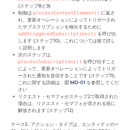
(ステップ8と9)
制御は
processContextElement()
に返さ
れ、更新オペレーションによってトリガーされ
たサブスクリプションを検出するために
addTriggeredSubscriptions()
を呼び出
します (ステップ10)。これについては後で詳し
く説明します
次のステップは、
processSubscriptions()
を呼び出すこと
によって、更新オペレーションによってトリガ
ーされた通知を送信することです (ステップ11)。
これに関する詳細は、図
MD-01
を参照してくだ
さい
リクエスト・セマフォがステップ2で取得された
場合は、リクエスト・セマフォが戻される前に
解放されます (ステップ12)
ケース5 : アクション・タイプは、エンティティの一