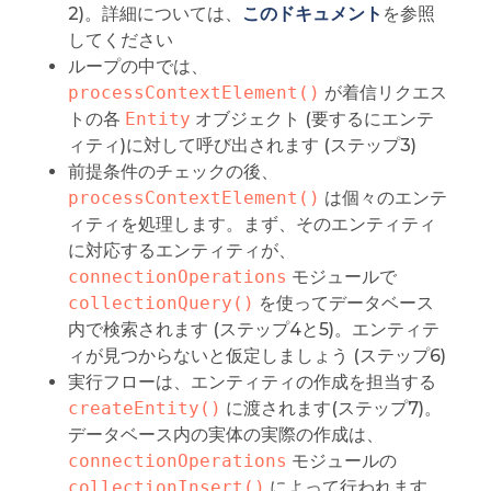
2)。詳細については、
このドキュメント
を参照
してください
ループの中では、
processContextElement()
が着信リクエス
トの各
Entity
オブジェクト (要するにエンテ
ィティ)に対して呼び出されます (ステップ3)
前提条件のチェックの後、
processContextElement()
は個々のエンテ
ィティを処理します。まず、そのエンティティ
に対応するエンティティが、
connectionOperations
モジュールで
collectionQuery()
を使ってデータベース
内で検索されます (ステップ4と5)。エンティテ
ィが見つからないと仮定しましょう (ステップ6)
実行フローは、エンティティの作成を担当する
createEntity()
に渡されます(ステップ7)。
データベース内の実体の実際の作成は、
connectionOperations
モジュールの
collectionInsert()
によって行われます