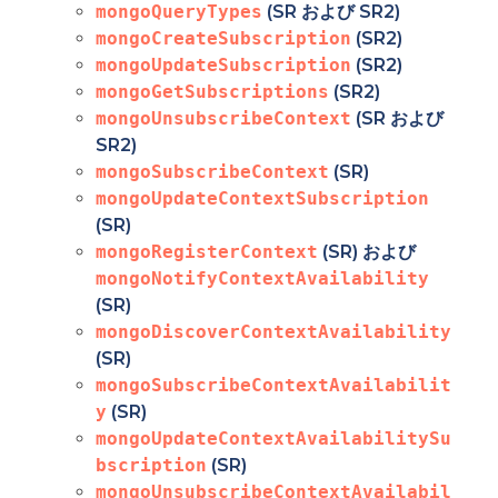
mongoQueryTypes
(SR および SR2)
mongoCreateSubscription
(SR2)
mongoUpdateSubscription
(SR2)
mongoGetSubscriptions
(SR2)
mongoUnsubscribeContext
(SR および
SR2)
mongoSubscribeContext
(SR)
mongoUpdateContextSubscription
(SR)
mongoRegisterContext
(SR) および
mongoNotifyContextAvailability
(SR)
mongoDiscoverContextAvailability
(SR)
mongoSubscribeContextAvailabilit
y
(SR)
mongoUpdateContextAvailabilitySu
bscription
(SR)
mongoUnsubscribeContextAvailabil