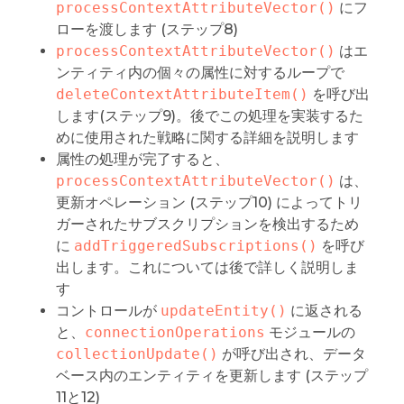
processContextAttributeVector()
にフ
ローを渡します (ステップ8)
processContextAttributeVector()
はエ
ンティティ内の個々の属性に対するループで
deleteContextAttributeItem()
を呼び出
します(ステップ9)。後でこの処理を実装するた
めに使用された戦略に関する詳細を説明します
属性の処理が完了すると、
processContextAttributeVector()
は、
更新オペレーション (ステップ10) によってトリ
ガーされたサブスクリプションを検出するため
に
addTriggeredSubscriptions()
を呼び
出します。これについては後で詳しく説明しま
す
コントロールが
updateEntity()
に返される
と、
connectionOperations
モジュールの
collectionUpdate()
が呼び出され、データ
ベース内のエンティティを更新します (ステップ
11と12)