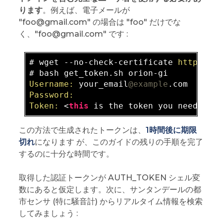
ります
。例えば、電子メールが
"foo@gmail.com" の場合は "foo" だけでな
く、"foo@gmail.com" です :
# wget --no-check-certificate 
https:
//
Username:
 your_email
@example
Password:
Token:
 <
this
この方法で生成されたトークンは、
1時間後に期限
切れ
になります が、このガイドの残りの手順を完了
するのに十分な時間です。
取得した認証トークンが AUTH_TOKEN シェル変
数にあると仮定します。次に、サンタンデールの都
市センサ (特に騒音計) からリアルタイム情報を検索
してみましょう :