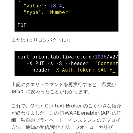
"value"
: 
18.4
,

"type"
: 
"Number"
}

または (よりコンパクトに) :
curl orion
.lab
.fiware
.org
:
1026
/v2/enti
   -X PUT -s -S --
header
'Content-Typ
   --
header
"X-Auth-Token: $AUTH_TOKEN
上記のクエリ・コマンドを再実行すると、温度が
18.4℃ に変わったことがわかります。
これで、Orion Context Broker のごく小さな紹介
が終わりました。この FIWARE enabler (API の詳
細、独自のプライベート・インスタンスのデプロイ
方法、通知の受信/受信方法、ジオ・ローカリゼー