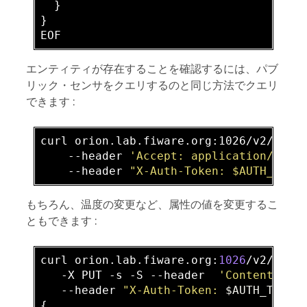
  }

}

エンティティが存在することを確認するには、パブ
リック・センサをクエリするのと同じ方法でクエリ
できます :
curl orion.lab.fiware.org:1026/v2/entit
    -
-header 
'Accept: application/json
    -
-header 
"X-Auth-Token: $AUTH_TOKE
もちろん、温度の変更など、属性の値を変更するこ
ともできます :
curl orion.lab.fiware.org:
1026
/v2/enti
   -X PUT 
-s
 -S --header  
'Content-Typ
   --header 
"X-Auth-Token: 
$AUTH_TOKEN
{
