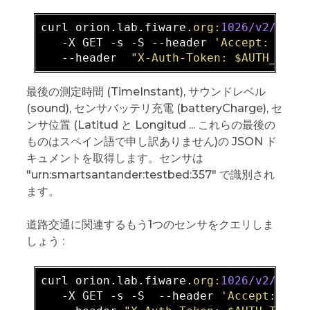
curl orion.lab.fiware.
org:
1026
/v2/
enti
   -X GET -s -S --header 
'Accept: appl
   --header  
"X-Auth-Token: $AUTH_TOKE
最後の測定時間 (TimeInstant), サウンドレベル
(sound), センサバッテリ充電 (batteryCharge), セ
ンサ位置 (Latitud と Longitud ... これらの最後の
ものはスペイン語で申し訳ありません)の JSON ド
キュメントを取得します。センサは
"urn:smartsantander:testbed:357" で識別され
ます。
道路交通に関連するもう1つのセンサをクエリしま
しょう :
curl orion.lab.fiware.
org:
1026
/v2/
enti
   -X GET -s -S  --header 
'Accept: app