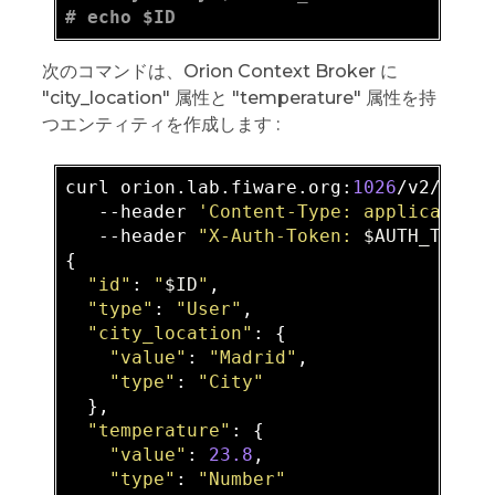
# echo $ID
次のコマンドは、Orion Context Broker に
"city_location" 属性と "temperature" 属性を持
つエンティティを作成します :
curl orion.lab.fiware.org:
1026
/v2/enti
   --header 
'Content-Type: application
   --header 
"X-Auth-Token: 
$AUTH_TOKEN
{

"id"
: 
"
$ID
"
,

"type"
: 
"User"
,

"city_location"
: {

"value"
: 
"Madrid"
,

"type"
: 
"City"
  },

"temperature"
: {

"value"
: 
23.8
,

"type"
: 
"Number"