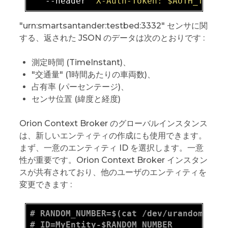
   --header 
"X-Auth-Token: $AUTH_TOKEN
"urn:smartsantander:testbed:3332" センサに関
する、返された JSON のデータは次のとおりです :
測定時間 (TimeInstant)、
"交通量" (1時間あたりの車両数)、
占有率 (パーセンテージ)、
センサ位置 (緯度と経度)
Orion Context Broker のグローバルインスタンス
は、新しいエンティティの作成にも使用できます。
まず、一意のエンティティ ID を選択します。一意
性が重要です。Orion Context Broker インスタン
スが共有されており、他のユーザのエンティティを
変更できます :
# RANDOM_NUMBER=$(cat /dev/urandom | t
# ID=MyEntity-$RANDOM_NUMBER