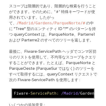
スコープは階層的であり、階層的な検索を行うこと
ができます。そのために、'＃' 特殊キーワードが使
用されています。したがっ
て、
/Madrid/Gardens/ParqueNorte/#
の中
に "Tree" 型のエンティティ ID ".*" のパターンを持
つ queryContext は、ParqueNorte、Parterre1
および Parterre2 のすべてのツリーを返します。
最後に、Fiware-ServicePath ヘッダでコンマ区切
りのリストを使用して、不均等なスコープをクエリ
することができます。たとえば、ParqueNorte と
ParqueOeste (ParqueSur ではなく) のツリーを
すべて取得するには、queryContext リクエストで
次の Fiware-ServicePath を使用します :
Fiware-
ServicePath:
/Madrid/
Gardens
/Pa
いくつかの追加意見 :