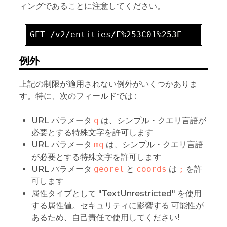
ィングであることに注意してください。
GET /v2/entities/E
%253C01
%253E
例外
上記の制限が適用されない例外がいくつかありま
す。特に、次のフィールドでは :
URL パラメータ
q
は、シンプル・クエリ言語が
必要とする特殊文字を許可します
URL パラメータ
mq
は、シンプル・クエリ言語
が必要とする特殊文字を許可します
URL パラメータ
georel
と
coords
は
;
を許
可します
属性タイプとして "TextUnrestricted" を使用
する属性値。セキュリティに影響する 可能性が
あるため、自己責任で使用してください!