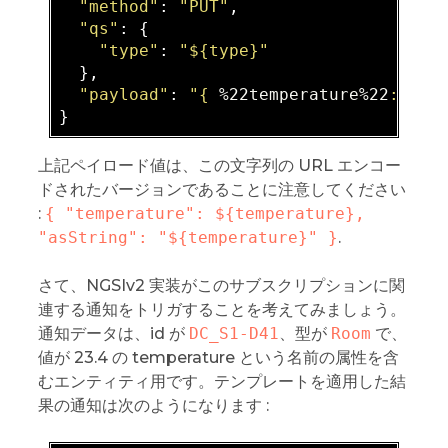
"method"
: 
"PUT"
,

"qs"
: {

"type"
: 
"
${type}
"
  },

"payload"
: 
"{ 
%22temperature
%22
: 
${t
上記ペイロード値は、この文字列の URL エンコー
ドされたバージョンであることに注意してください
:
{ "temperature": ${temperature}, 
"asString": "${temperature}" }
.
さて、NGSIv2 実装がこのサブスクリプションに関
連する通知をトリガすることを考えてみましょう。
通知データは、id が
DC_S1-D41
、型が
Room
で、
値が 23.4 の temperature という名前の属性を含
むエンティティ用です。テンプレートを適用した結
果の通知は次のようになります :