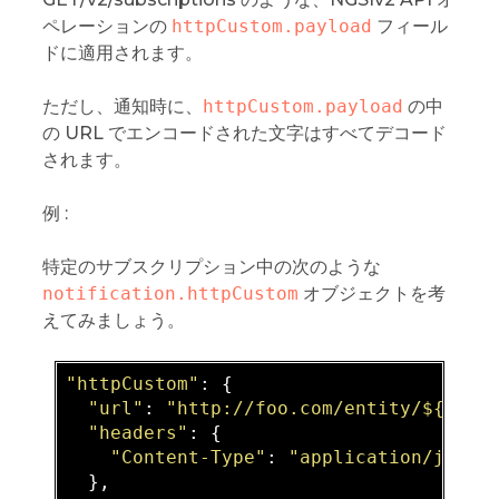
ペレーションの
httpCustom.payload
フィール
ドに適用されます。
ただし、通知時に、
httpCustom.payload
の中
の URL でエンコードされた文字はすべてデコード
されます。
例 :
特定のサブスクリプション中の次のような
notification.httpCustom
オブジェクトを考
えてみましょう。
"httpCustom"
: {

"url"
: 
"http://foo.com/entity/
${id}
"
,
"headers"
: {

"Content-Type"
: 
"application/json"
  },
