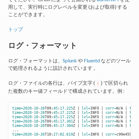
用して、実行時にログレベルを変更 (および取得) する
ことができます。
トップ
ログ・フォーマット
ログ・フォーマットは、
Splunk
や
Fluentd
などのツール
で処理されるように設計されています 。
ログ・ファイルの各行は、パイプ文字 (
) で区切られ
|
た複数のキー値フィールドで構成されています。例 :
time=
2020
-
10
-
26
T09:
45
:
17.225
Z | 
lvl=
INFO | 
corr=
N/A | 
tran
time=
2020
-
10
-
26
T09:
45
:
17.225
Z | 
lvl=
INFO | 
corr=
N/A | 
tran
time=
2020
-
10
-
26
T09:
45
:
17.225
Z | 
lvl=
INFO | 
corr=
N/A | 
tran
time=
2020
-
10
-
26
T09:
45
:
17.301
Z | 
lvl=
INFO | 
corr=
N/A | 
tran
time=
2020
-
10
-
26
T09:
45
:
17.304
Z | 
lvl=
INFO | 
corr=
N/A | 
tran
time=
2020
-
10
-
26
T10:
27
:
02.619
Z | 
lvl=
INFO | 
corr=
c99e4592-
1