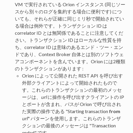
VM で実行されている Orion インスタンス (同じソー
スから別々のログを集約する場合に便利です) につ
いても、それらが正確に同じミリ秒で開始されてい
る場合は例外です。トランザクション ID は
correlator ID とは無関係であることに注意してくだ
さい。トランザクション ID はローカルな性質を持
ち、correlator ID は意味のあるエンド・ツー・エン
ドであり、Context Broker 自体とは別のソフトウェ
アコンポーネントを含んでいます。Orion には2種類
のトランザクションがあります :
Orion によって公開された REST API を呼び出す
外部クライアントによって開始されたもので
す。これらのトランザクションの最初のメッセ
ージは、
url
に操作を呼び出すクライアントの IP
とポートが含まれ、パスが Orion で呼び出され
た実際の操作である "Starting transaction
from
url
" パターンを使用します。これらのトランザ
クションの最後のメッセージは "Transaction
ended" です