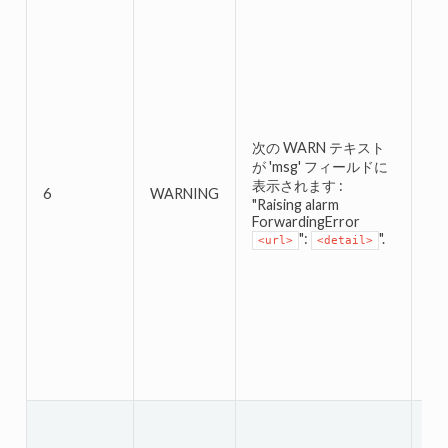
次
が 
表
"Re
次の WARN テキスト
Fo
が 'msg' フィールドに
<u
表示されます :
6
WARNING
<u
"Raising alarm
ト
ForwardingError
じ
":
".
<url>
<detail>
テ
と
に
U