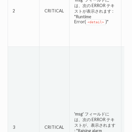
は、次の ERROR テキ
2
CRITICAL
N/
ストが表示されます :
"Runtime
Error(
)"
<detail>
'm
は
'msg' フィールドに
ス
は、次の ERROR テキ
"Re
ストが、表示されます
Da
3
CRITICAL
: "Raising alarm