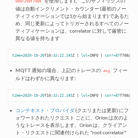
を使用します)。 このサフィックスの
000c29df7908
値は自動インクリメント・カウンター (最初のノー
ティフィケーションでは1から始まります) であるた
め、同じ更新によってトリガーされるすべてのノー
ティフィケーションは、correlator に対して厳密に
異なる値を持ちます
time=
2020
-
10
-
26
T10:
32
:
22.145
Z | 
lvl=
INFO | 
corr=
87
f708a8-
1
MQTT 通知の場合、上記のトレースの
フィー
msg
ルドはわずかに異なります:
time=
2020
-
10
-
26
T10:
32
:
22.145
Z | 
lvl=
INFO | 
corr=
87
f708a8-
1
コンテキスト・プロバイダ
(クエリまたは更新) にフ
ォワードされたリクエスト ごとに、Orion は次のよ
うなトレースを表示します。Orion は、クライアン
ト・リクエストに関連付けられた "root correlator"