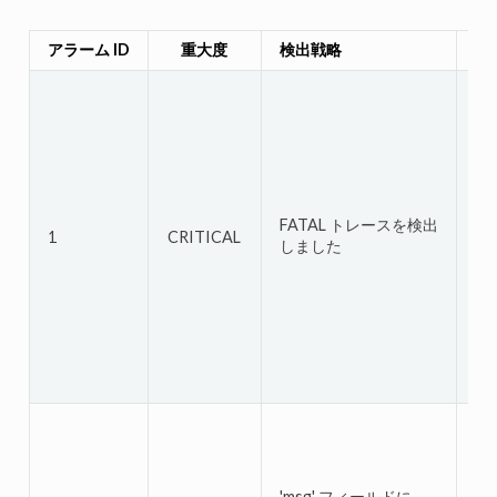
アラーム ID
重大度
検出戦略
停
FATAL トレースを検出
1
CRITICAL
N/
しました
'msg' フィールドに