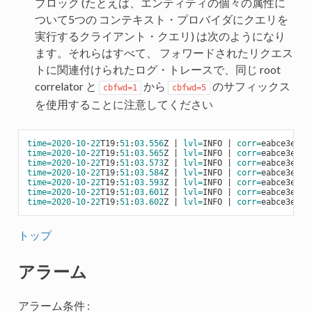
ブロック (たとえば、エンティティの個々の属性に
ついて5つの コンテキスト・プロバイダにクエリを
実行するクライアント・クエリ) は次のようになり
ます。それらはすべて、 フォワードされたリクエス
トに関連付けられたログ・トレースで、同じ root
correlator と
から
のサフィックス
cbfwd=1
cbfwd=5
を使用することに注意してください
time=
2020
-
10
-
22
T19:
51
:
03.556
Z | 
lvl=
INFO | 
corr=
eabce3e2-
1
time=
2020
-
10
-
22
T19:
51
:
03.565
Z | 
lvl=
INFO | 
corr=
eabce3e2-
1
time=
2020
-
10
-
22
T19:
51
:
03.573
Z | 
lvl=
INFO | 
corr=
eabce3e2-
1
time=
2020
-
10
-
22
T19:
51
:
03.584
Z | 
lvl=
INFO | 
corr=
eabce3e2-
1
time=
2020
-
10
-
22
T19:
51
:
03.593
Z | 
lvl=
INFO | 
corr=
eabce3e2-
1
time=
2020
-
10
-
22
T19:
51
:
03.601
Z | 
lvl=
INFO | 
corr=
eabce3e2-
1
time=
2020
-
10
-
22
T19:
51
:
03.602
Z | 
lvl=
INFO | 
corr=
eabce3e2-
1
トップ
アラーム
アラーム条件 :