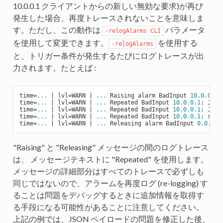
10.0.0.1 クライアントからの新しい無効な要求)が再び
発生した場合、再度トレースされないことを意味しま
す。ただし、この動作は
パラメータ
-relogAlarms CLI
を使用して変更できます。
を使用する
-relogAlarms
と、トリガー条件が発生するたびにログトレースが出
力されます。たとえば :
time
=
...
|
 lvl
=
WARN 
|
...
 Raising alarm BadInput 
10.0
.0
.1
:
time
=
...
|
 lvl
=
WARN 
|
...
 Repeated BadInput 
10.0
.0
.1
: JSON
time
=
...
|
 lvl
=
WARN 
|
...
 Repeated BadInput 
10.0
.0
.1
: JSON
time
=
...
|
 lvl
=
WARN 
|
...
 Repeated BadInput 
10.0
.0
.1
: serv
time
=
...
|
 lvl
=
WARN 
|
...
 Releasing alarm BadInput 
0.0
.0
.0
"Raising" と "Releasing" メッセージの間のログトレース
は、 メッセージテキストに "Repeated" を使用します。
メッセージの詳細部分はすべてのトレースで必ずしも
同じではないので、アラームを再度ログ (re-logging) す
ることは問題をデバッグするときに追加情報を取得す
る手段になる可能性があることに注意してください。
上記の例では、JSON ペイロードの問題を修正した後、