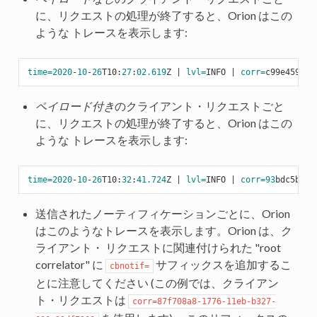
に、リクエストの処理が終了すると、Orion はこの
ような トレースを表示します:
time=
2020
-
10
-
26
T10:
27
:
02.619
Z | 
lvl=
INFO | 
corr=
c99e4592-
1
ペイロード付き
のクライアント・リクエストごと
に、リクエストの処理が終了すると、Orion はこの
ような トレースを表示します:
time=
2020
-
10
-
26
T10:
32
:
41.724
Z | 
lvl=
INFO | 
corr=
93
bdc5b4-
1
送信されたノーティフィケーションごとに、Orion
はこのようなトレースを表示します。Orion は、ク
ライアント・ リクエストに関連付けられた "root
correlator" に
サフィックスを追加するこ
cbnotif=
とに注意してください (この例では、クライアン
ト・リクエストは
corr=87f708a8-1776-11eb-b327-