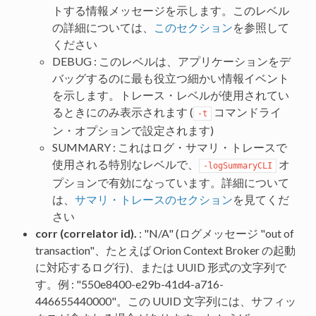
トする情報メッセージを示します。このレベル
の詳細については、
このセクション
を参照して
ください
DEBUG : このレベルは、アプリケーションをデ
バッグするのに最も役立つ細かい情報イベント
を示します。トレース・レベルが使用されてい
るときにのみ表示されます (
コマンドライ
-t
ン・オプションで設定されます)
SUMMARY : これはログ・サマリ・トレースで
使用される特別なレベルで、
オ
-logSummaryCLI
プションで有効になっています。詳細について
は、
サマリ・トレースのセクション
を見てくだ
さい
corr (correlator id).
: "N/A" (ログメッセージ "out of
transaction"、たとえば Orion Context Broker の起動
に対応するログ行)、または UUID 形式の文字列で
す。例 : "550e8400-e29b-41d4-a716-
446655440000"。この UUID 文字列には、サフィッ