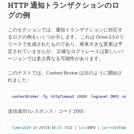
HTTP 通知トランザクションのロ
グの例
このセクションでは、通知トランザクションに対応す
るログの例をいくつか示します。 これは Orion 2.5.0 リ
リースで生成されたものであり、将来大きな変更は予
定されていませんが、 正確なログトレースは新しいバ
ージョンでは多少異なる可能性があります。
このテストでは、Context Broker は次のように開始さ
れました :
contextBroker
-fg
-httpTimeout
 10000 
-logLevel
INFO
-notif
送信成功 (レスポンス・コード 200) :
time=
2020
-
10
-
26
T14:
48
:
37.192
Z | 
lvl=
INFO | 
corr=
54393
a44-
1