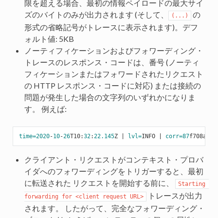
限を超える場合、最初の情報ペイロードの最大サイ
ズのバイトのみが出力されます (そして、
の
(...)
形式の省略記号がトレースに表示されます)。デフ
ォルト値: 5KB
ノーティフィケーションおよびフォワーディング・
トレースのレスポンス・コードは、番号 (ノーティ
フィケーションまたはフォワードされたリクエスト
の HTTP レスポンス・コードに対応) または接続の
問題が発生した場合の文字列のいずれかになりま
す。 例えば:
time=
2020
-
10
-
26
T10:
32
:
22.145
Z | 
lvl=
INFO | 
corr=
87
f708a8-
1
クライアント・リクエストがコンテキスト・プロバ
イダへのフォワーディングをトリガーすると、最初
に転送された リクエストを開始する前に、
Starting 
トレースが出力
forwarding for <client request URL>
されます。 したがって、完全なフォワーディング・