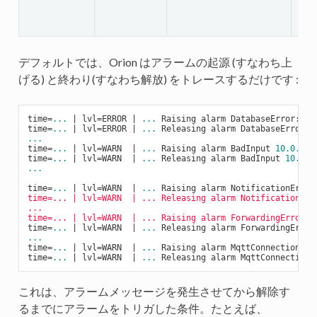
デフォルトでは、Orion はアラームの起源 (すなわち上
げる) と終わり(すなわち解放) をトレースするだけです :
time
=
...
|
 lvl
=
ERROR 
|
...
 Raising alarm DatabaseError: co
time
=
...
|
 lvl
=
ERROR 
|
...
...
time
=
...
|
 lvl
=
WARN  
|
...
 Raising alarm BadInput 
10.0
.0
.1
time
=
...
|
 lvl
=
WARN  
|
...
 Releasing alarm BadInput 
10.0
.0
...
time
=
...
|
 lvl
=
WARN  
|
...
 Raising alarm NotificationError
time=... | lvl=WARN  | ... Releasing alarm NotificationErro
...

time=... | lvl=WARN  | ... Raising alarm ForwardingError l
time
=
...
|
 lvl
=
WARN  
|
...
 Releasing alarm ForwardingError
...
time
=
...
|
 lvl
=
WARN  
|
...
 Raising alarm MqttConnectionErr
time
=
...
|
 lvl
=
WARN  
|
...
 Releasing alarm MqttConnectionE
これは、アラームメッセージを発生させてから解除す
るまでにアラームをトリガした条件。たとえば、