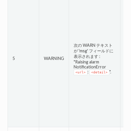
次
が 
表
"Re
次の WARN テキスト
Not
が 'msg' フィールドに
<u
表示されます :
5
WARNING
<u
"Raising alarm
を
NotificationError
同
:
".
<url>
<detail>
そ
常
ト