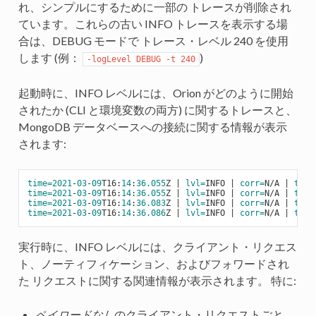
れ、シンプルにするために一部の トレースが削除され
ています。これらの古い INFO トレースを表示する場
合は、DEBUG モードで トレース・レベル 240 を使用
します (例：
)
-logLevel DEBUG -t 240
起動時に、INFO レベルには、Orion がどのように開始
されたか (CLI と環境変数の両方) に関するトレースと、
MongoDB データベースへの接続に関する情報が表示
されます:
time=
2021
-
03
-
09
T16:
14
:
36.055
Z | 
lvl=
INFO | 
corr=
N/A | 
tran
time=
2021
-
03
-
09
T16:
14
:
36.055
Z | 
lvl=
INFO | 
corr=
N/A | 
tran
time=
2021
-
03
-
09
T16:
14
:
36.083
Z | 
lvl=
INFO | 
corr=
N/A | 
tran
time=
2021
-
03
-
09
T16:
14
:
36.086
Z | 
lvl=
INFO | 
corr=
N/A | 
tran
実行時に、INFO レベルには、クライアント・リクエス
ト、ノーティフィケーション、およびフォワードされ
た リクエストに関する関連情報が表示されます。 特に:
ペイロードなし
のクライアント・リクエストごと