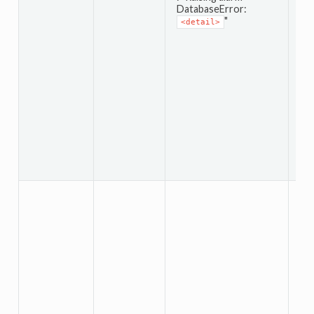
Or
DatabaseError:
正
"
<detail>
す
を