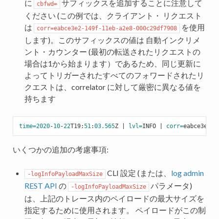
に
サフィックスを追加することに注意して
cbfwd=
ください (この例では、クライアント・ リクエスト
は
を使用
corr=eabce3e2-149f-11eb-a2e8-000c29df7908
します)。このサフィックスの値は 自動インクリメ
ント・カウンター (最初の転送されたリクエストの
場合は1から始まります）であるため、同じ更新に
よってトリガーされたすべてのフォワードされたリ
クエストは、correlator に対して厳密に異なる値を
持ちます
time=
2020
-
10
-
22
T19:
51
:
03.565
Z | 
lvl=
INFO | 
corr=
eabce3e2-
1
いくつかの追加の考慮事項:
CLI 設定 (または、
log admin
-logInfoPayloadMaxSize
REST API
の
パラメータ)
-logInfoPayloadMaxSize
は、上記のトレース内のペイロードの最大サイズを
指定するために使用されます。 ペイロードがこの制