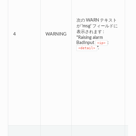
次
が 
表
次の WARN テキスト
"Re
が 'msg' フィールドに
Ba
表示されます :
こ
4
WARNING
"Raising alarm
こ
BadInput
:
<ip>
は
".
<detail>
か
取
ー