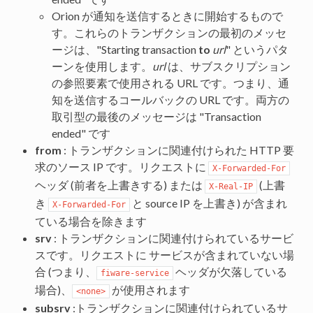
Orion が通知を送信するときに開始するもので
す。これらのトランザクションの最初のメッセ
ージは、"Starting transaction
to
url
" というパタ
ーンを使用します。
url
は、サブスクリプション
の参照要素で使用される URL です。つまり、通
知を送信するコールバックの URL です。両方の
取引型の最後のメッセージは "Transaction
ended" です
from
: トランザクションに関連付けられた HTTP 要
求のソース IP です。リクエストに
X-Forwarded-For
ヘッダ (前者を上書きする) または
(上書
X-Real-IP
き
と source IP を上書き) が含まれ
X-Forwarded-For
ている場合を除きます
srv
: トランザクションに関連付けられているサービ
スです。リクエストに サービスが含まれていない場
合 (つまり、
ヘッダが欠落している
fiware-service
場合)、
が使用されます
<none>
subsrv
:トランザクションに関連付けられているサ