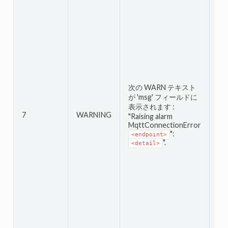
次
が 
表
"Re
次の WARN テキスト
Mq
が 'msg' フィールドに
<e
表示されます :
<e
7
WARNING
"Raising alarm
ム
MqttConnectionError
と
":
<endpoint>
そ
".
<detail>
キ
の
こ
ま