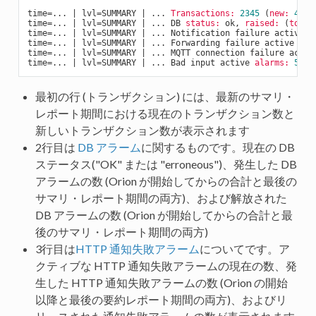
time=... | lvl=SUMMARY | ... 
Transactions:
2345
 (
new:
45
)

time=... | lvl=SUMMARY | ... DB 
status:
 ok, 
raised:
 (
total
time=... | lvl=SUMMARY | ... Notification failure active 
a
time=... | lvl=SUMMARY | ... Forwarding failure active 
ala
time=... | lvl=SUMMARY | ... MQTT connection failure activ
time=... | lvl=SUMMARY | ... Bad input active 
alarms:
5
, 
r
最初の行 (トランザクション) には、最新のサマリ・
レポート期間における現在のトランザクション数と
新しいトランザクション数が表示されます
2行目は
DB アラーム
に関するものです。現在の DB
ステータス("OK" または "erroneous")、発生した DB
アラームの数 (Orion が開始してからの合計と最後の
サマリ・レポート期間の両方)、および解放された
DB アラームの数 (Orion が開始してからの合計と最
後のサマリ・レポート期間の両方)
3行目は
HTTP 通知失敗アラーム
についてです。ア
クティブな HTTP 通知失敗アラームの現在の数、発
生した HTTP 通知失敗アラームの数 (Orion の開始
以降と最後の要約レポート期間の両方)、およびリ