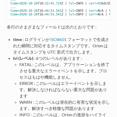
time=
2020
-
10
-
26
T10:
32
:
41.724
Z | 
lvl=
INFO | 
corr=
93
bdc5b4-
1
time=
2020
-
10
-
26
T16:
44
:
53.541
Z | 
lvl=
INFO | 
corr=
N/A | 
tran
time=
2020
-
10
-
26
T16:
44
:
53.541
Z | 
lvl=
INFO | 
corr=
N/A | 
tran
各行のさまざまなフィールドは次のとおりです :
time
: ログラインが
ISO8601
フォーマットで生成さ
れた瞬間に対応するタイムスタンプです。Orion は
タイムスタンプを UTC 形式で出力します。
lvl (レベル)
: 6つのレベルがあります :
FATAL : このレベルは、アプリケーションを終了
させる重大なエラーイベントを示します。プロ
セスはもはや機能しません。
ERROR : このレベルはエラーイベントを示しま
す。解決しなければならない重大な問題があり
ます
WARN : このレベルは潜在的に有害な状況を示し
ます。解決すべき軽微な問題があります
INFO : このレベルは、Orion の進捗をハイライ