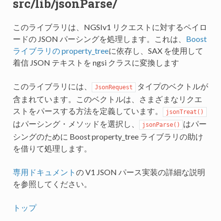
src/lib/jsonParse/
このライブラリは、NGSIv1 リクエストに対するペイロ
ードの JSON パーシングを処理します。これは、
Boost
ライブラリの property_tree
に依存し、SAX を使用して
着信 JSON テキストを ngsi クラスに変換します
このライブラリには、
タイプのベクトルが
JsonRequest
含まれています。このベクトルは、さまざまなリクエ
ストをパースする方法を定義しています。
jsonTreat()
はパーシング・メソッドを選択し、
はパー
jsonParse()
シングのために Boost property_tree ライブラリの助け
を借りて処理します。
専用ドキュメント
の V1 JSON パース実装の詳細な説明
を参照してください。
トップ