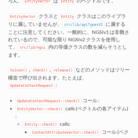
ろん、
は
のベクトルです。
EntityVector
Entity
クラスと
クラスはこのライブラ
EntityVector
Entity
リに属していませんが、
に属する
src/lib/apiTypesV2
ことに注意してください。一般的に、NGSIv1 は非難さ
れているので、可能な限り NGSIv2 クラスを使用し
て、
内の等価クラスの数を減らそうとし
src/lib/ngsi
ます。
,
,
などのメソッドはツリー
toJson()
check()
release()
構造で呼び出されます。たとえば、
:
UpdateContextRequest
コール :
UpdateContextRequest::check()
calls (ベクトルの各アイテム)
EntityVector::check()
:
calls:
Entity::check()
コール (ベク
ContextAttributeVector::check()