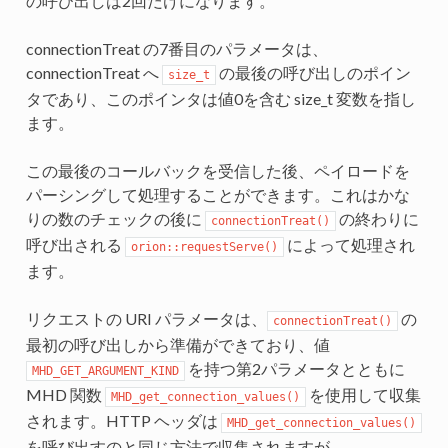
の呼び出しは2回だけになります。
connectionTreat の7番目のパラメータは、
connectionTreat へ
の最後の呼び出しのポイン
size_t
タであり、このポインタは値0を含む size_t 変数を指し
ます。
この最後のコールバックを受信した後、ペイロードを
パーシングして処理することができます。これはかな
りの数のチェックの後に
の終わりに
connectionTreat()
呼び出される
によって処理され
orion::requestServe()
ます。
リクエストの URI パラメータは、
の
connectionTreat()
最初の呼び出しから準備ができており、値
を持つ第2パラメータとともに
MHD_GET_ARGUMENT_KIND
MHD 関数
を使用して収集
MHD_get_connection_values()
されます。HTTP ヘッダは
MHD_get_connection_values()
を呼び出すのと同じ方法で収集されますが、