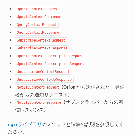
UpdateContextRequest
UpdateContextResponse
QueryContextRequest
QueryContextResponse
SubscribeContextRequest
SubscribeContextResponse
UpdateContextSubscriptionRequest
UpdateContextSubscriptionResponse
UnsubscribeContextRequest
UnsubscribeContextResponse
(Orion から送信された、発信
NotifyContextRequest
者からの通知リクエスト)
(サブスクライバーからの着
NotifyContextResponse
信レスポンス)
ngsi
ライブラリ
のメソッドと階層の説明を参照してく
ださい。