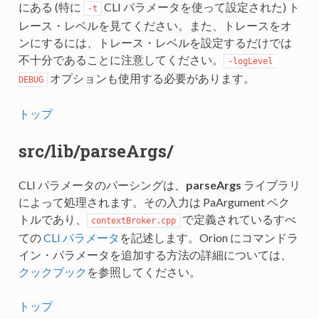
にある (特に
CLI パラメータを使って設定された) ト
-t
レース・レベルを見てください。また、トレースをオ
ンにするには、トレース・レベルを設定するだけでは
不十分であることに注意してください。
-logLevel 
オプションも使用する必要があります。
DEBUG
トップ
src/lib/parseArgs/
CLI パラメータのパーシングは、
parseArgs
ライブラリ
によって処理されます。その入力は PaArgument ベク
トルであり、
で定義されているすべ
contextBroker.cpp
ての
CLI パラメータ
を記述します。Orion にコマンドラ
イン・パラメータを追加する方法の詳細については、
クックブック
を参照してください。
トップ