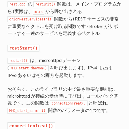
の
関数は、メイン・プログラムか
rest.cpp
restInit()
ら (実際は、
から呼び出される
main
関数から) REST サービスの非常
orionRestServicesInit
に重要なベクトルを受け取る関数です - Broker がサポ
ートする一連のサービスを定義するベクトル
restStart()
は、microhttpd デーモン
restart()
(
を呼び出します)、IPv4 または
MHD_start_daemon()
IPv6 あるいはその両方を起動します。
おそらく、このライブラリの中で最も重要な機能は、
microhttpd が接続の受信時に呼び出すコールバック関
数です。この関数は
と呼ばれ、
connectionTreat()
関数のパラメータの1つです。
MHD_start_daemon()
connectionTreat()