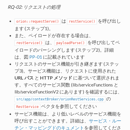
RQ-02: リクエストの処理
は
を呼び出し
orion::requestServe()
restService()
ます (ステップ1)。
また、ペイロードが存在する場合は、
は、
を呼び出してペ
restService()
payloadParse()
イロードのパーシングします (ステップ2)。詳細
は、図
PP-01
に記載されています
リクエストのサービス機能が引き継ぎます (ステッ
プ3)。サービス機能は、リクエストに使用された
URL パス
と
HTTP メソッド
に基づいて選択されま
す。すべてのサービス関数 (lib/serviceFunctions と
lib/serviceFunctionV2 にあります) を確認するには、
の
src/app/contextBroker/orionRestServices.cpp
ベクタを参照してください
RestService
サービス機能は、より低いレベルのサービス機能を
呼び出すことができます。詳細は、
サービス・ルー
チン・マッピングドのキュメント
を参照してくださ