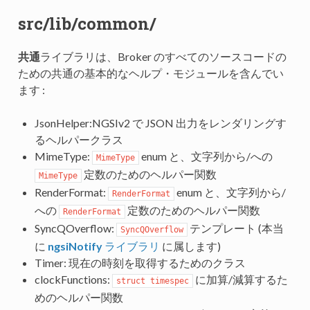
src/lib/common/
共通
ライブラリは、Broker のすべてのソースコードの
ための共通の基本的なヘルプ・モジュールを含んでい
ます :
JsonHelper:NGSIv2 で JSON 出力をレンダリングす
るヘルパークラス
MimeType:
enum と、文字列から/への
MimeType
定数のためのヘルパー関数
MimeType
RenderFormat:
enum と、文字列から/
RenderFormat
への
定数のためのヘルパー関数
RenderFormat
SyncQOverflow:
テンプレート (本当
SyncQOverflow
に
ngsiNotify
ライブラリ
に属します)
Timer: 現在の時刻を取得するためのクラス
clockFunctions:
に加算/減算するた
struct timespec
めのヘルパー関数