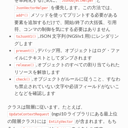
JsonObjectHelper
を優先します。この方法では、
JsonVectorHelper
メソッドを使ってプリントする必要がある
add*()
要素を追加するだけで、開始/終了の大括弧、引用
符、コンマの制御を気にする必要はありません
, JSON 文字列 (NGSIv1 用) にレンダリン
toJsonV1()
グします
, デバッグ用。オブジェクトはログ・ファ
present()
イルにテキストとしてダンプされます
, オブジェクトのすべての割り当てられた
release()
リソースを解放します
, オブジェクトがルールに従うこと、すなわ
check()
ち禁止されていない文字や必須フィールドがないこ
となどを確認します
クラスは階層に従います。たとえば、
(ngsi10 ライブラリにある最上位
UpdateContextRequest
の階層クラス) には
が含まれます。もち
EntityVector