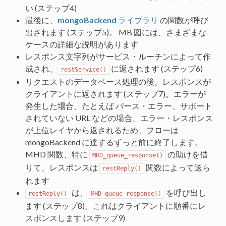
い (ステップ4)
最後に、
mongoBackend
ライブラリ
の関数が呼び
出されます (ステップ5)。 MB 図には、さまざまな
ケースの詳細な説明があります
レスポンス文字列がサービス・ルーチンによって作
成され、
に返されます (ステップ6)
restService()
リクエストのデータベース処理の後、レスポンスが
クライアントに返されます (ステップ7)。エラーが
発生した場合、たとえば パース・エラー、サポート
されていない URL などの場合、エラー・レスポンス
が上位レイヤから返されるため、フローは
mongoBackend に達するずっと前に終了します。
MHD 関数、特に
の助けを借
MHD_queue_response()
りて、レスポンスは
関数によって送ら
restReply()
れます
は、
を呼び出し
restReply()
MHD_queue_response()
ます (ステップ8)。これはクライアントに順番にレ
スポンスします (ステップ9)