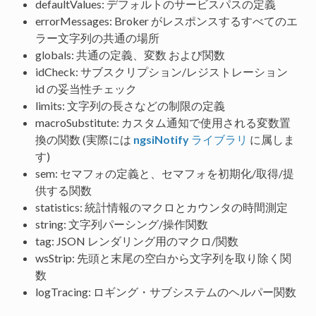
defaultValues: デフォルトのサービスパスの定義
errorMessages: Broker がレスポンスするすべてのエ
ラー文字列の共通の場所
globals: 共通の定義、変数 および関数
idCheck: サブスクリプション/レジストレーション
id の妥当性チェック
limits: 文字列の長さなどの制限の定義
macroSubstitute: カスタム通知で使用される変数置
換の関数 (実際には
ngsiNotify
ライブラリ
に属しま
す)
sem: セマフォの定義と、セマフォを初期化/取得/提
供する関数
statistics: 統計情報のマクロとカウンタの時間測定
string: 文字列パーシング/操作関数
tag: JSON レンダリング用のマクロ/関数
wsStrip: 先頭と末尾の空白から文字列を取り除く関
数
logTracing: ロギング・サブシステムのヘルパー関数