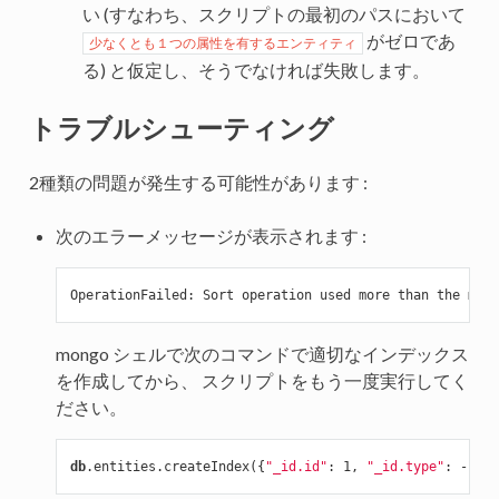
い (すなわち、スクリプトの最初のパスにおいて
がゼロであ
少なくとも１つの属性を有するエンティティ
る) と仮定し、そうでなければ失敗します。
トラブルシューティング
2種類の問題が発生する可能性があります :
次のエラーメッセージが表示されます :
OperationFailed: Sort operation used more than 
the
 maxi
mongo シェルで次のコマンドで適切なインデックス
を作成してから、 スクリプトをもう一度実行してく
ださい。
db
.entities.createIndex({
"_id.id"
: 1, 
"_id.type"
: -1, 
"