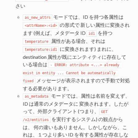
さい
モードでは、ID を持つ各属性は
as_new_attrs
の形式で 新しい属性に変換され
<attrName>:<id>
ます (例えば、メタデータ ID
を持つ
id1
属性がある場合、それは
temperature
に変換されます) まれに、
temperature:id1
destination 属性が既にエンティティに存在して
いる場合は
- ERROR: attribute <...> already 
exist in entity ... Cannot be automatically 
メッセージが表示されますので手動で対処
fixed
する必要があります。
モードでは、属性は名前を変えず、
as_metadata
ID は通常のメタデータに 変換されます。したが
って、外部クライアント (つまり、
GET 
を実行するシステム) の観点から
/v2/entities
は、 何の違いもありません。しかしながら、こ
れは、１つより多い ID を有する属性が存在しな