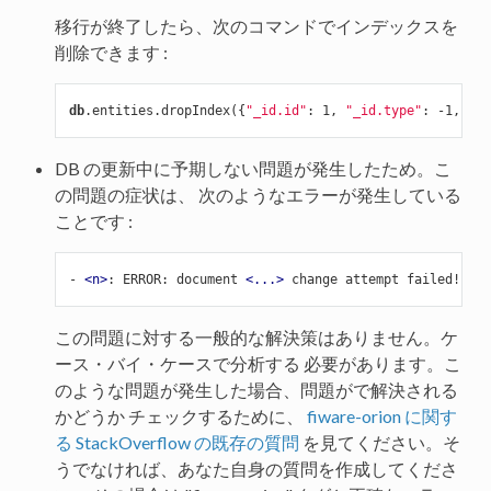
移行が終了したら、次のコマンドでインデックスを
削除できます :
db
.entities.dropIndex({
"_id.id"
: 1, 
"_id.type"
: -1, 
"_i
DB の更新中に予期しない問題が発生したため。こ
の問題の症状は、 次のようなエラーが発生している
ことです :
- 
<
n
>
: ERROR: document 
<
...
>
この問題に対する一般的な解決策はありません。ケ
ース・バイ・ケースで分析する 必要があります。こ
のような問題が発生した場合、問題がで解決される
かどうか チェックするために、
fiware-orion に関す
る StackOverflow の既存の質問
を見てください。そ
うでなければ、あなた自身の質問を作成してくださ