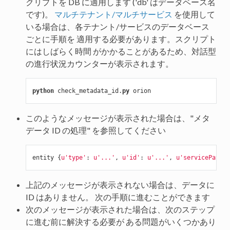
クリプトを DB に適用します ('db' はデータベース名
です)。
マルチテナント/マルチサービス
を使用して
いる場合は、各テナント/サービスのデータベース
ごとに手順を 適用する必要があります。スクリプト
にはしばらく時間 がかかることがあるため、対話型
の進行状況カウンターが表示されます。
python
 check_metadata_id.
py
このようなメッセージが表示された場合は、"メタ
データ ID の処理" を参照してください
entity {
u'type'
: 
u'...'
, 
u'id'
: 
u'...'
, 
u'servicePath'
:
上記のメッセージが表示されない場合は、データに
ID はありません。 次の手順に進むことができます
次のメッセージが表示された場合は、次のステップ
に進む前に解決する必要が ある問題がいくつかあり