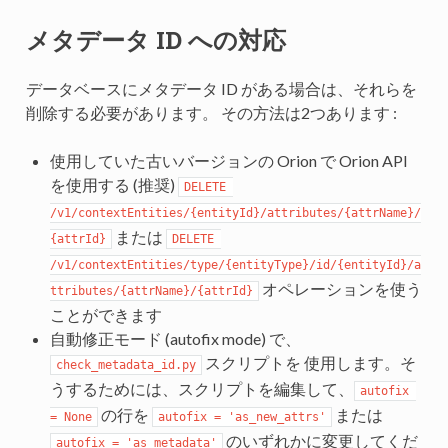
メタデータ ID への対応
データベースにメタデータ ID がある場合は、それらを
削除する必要があります。 その方法は2つあります :
使用していた古いバージョンの Orion で Orion API
を使用する (推奨)
DELETE 
/v1/contextEntities/{entityId}/attributes/{attrName}/
または
{attrId}
DELETE 
/v1/contextEntities/type/{entityType}/id/{entityId}/a
オペレーションを使う
ttributes/{attrName}/{attrId}
ことができます
自動修正モード (autofix mode) で、
スクリプトを 使用します。そ
check_metadata_id.py
うするためには、スクリプトを編集して、
autofix 
の行を
または
= None
autofix = 'as_new_attrs'
のいずれかに変更してくだ
autofix = 'as_metadata'