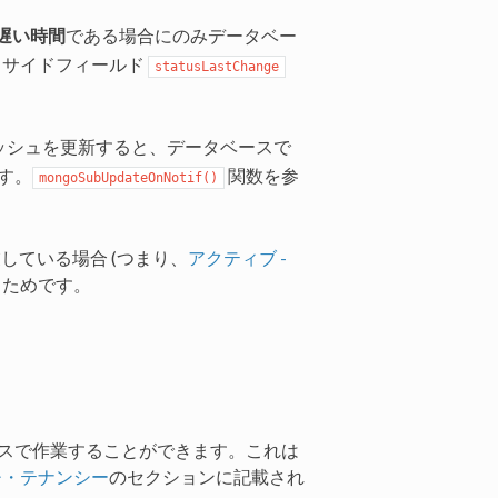
遅い時間
である場合にのみデータベー
、サイドフィールド
statusLastChange
ッシュを更新すると、データベースで
す。
関数を参
mongoSubUpdateOnNotif()
業している場合 (つまり、
アクティブ -
るためです。
タベースで作業することができます。これは
マルチ・テナンシー
のセクションに記載され