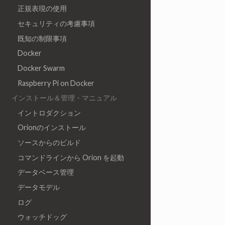
正規表現の使用
セキュリティの考慮事項
既知の制限事項
Docker
Docker Swarm
Raspberry Pi on Docker
インストール＆管理・マニュアル
イントロダクション
Orionのインストール
ソースからのビルド
コマンドラインから Orion を起動
データベース管理
データモデル
ログ
ウォッチドッグ