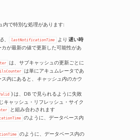
ュ内で特別な処理があります:
る、
より
遅い時
lastNotificationTime
ーカが最新の値で更新した可能性があ
は、サブキャッシュの更新ごとに
ter
は単にアキュムレータであ
ilsCounter
ース内にあると、
キャッシュ内のカウ
) は、DB で見られるように失敗
Valid
され、(同じキャッシュ・リフレッシュ・サイク
と組み合わされます
nter
のように、データベース内
cationTime
のように、データベース内の
tionTime