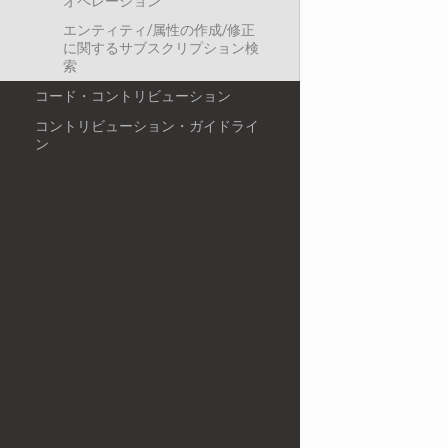
オペレーション
エンティティ/属性の作成/修正
に関するサブスクリプション検
索
コード・コントリビューション
コントリビューション・ガイドライ
ン