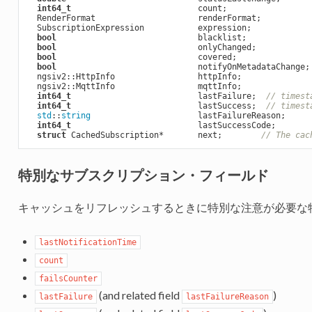
int64_t
                          count;

  RenderFormat                     renderFormat;

  SubscriptionExpression           expression;

bool
                             blacklist;

bool
                             onlyChanged;

bool
                             covered;

bool
                             notifyOnMetadataChange;

  ngsiv2::HttpInfo                 httpInfo;

  ngsiv2::MqttInfo                 mqttInfo;

int64_t
                          lastFailure;  
// timest
int64_t
                          lastSuccess;  
// timest
std
::
string
                      lastFailureReason;

int64_t
                          lastSuccessCode;

struct
 CachedSubscription*       next;        
// The cac
特別なサブスクリプション・フィールド
キャッシュをリフレッシュするときに特別な注意が必要な特
lastNotificationTime
count
failsCounter
(and related field
)
lastFailure
lastFailureReason