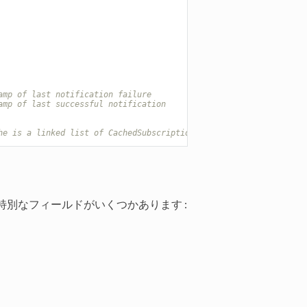
amp of last notification failure
amp of last successful notification
he is a linked list of CachedSubscription ...
別なフィールドがいくつかあります :