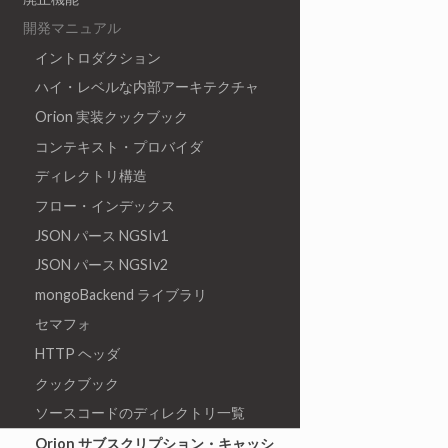
開発マニュアル
イントロダクション
ハイ・レベルな内部アーキテクチャ
Orion 実装クックブック
コンテキスト・プロバイダ
ディレクトリ構造
フロー・インデックス
JSON パース NGSIv1
JSON パース NGSIv2
mongoBackend ライブラリ
セマフォ
HTTP ヘッダ
クックブック
ソースコードのディレクトリ一覧
Orion サブスクリプション・キャッシ