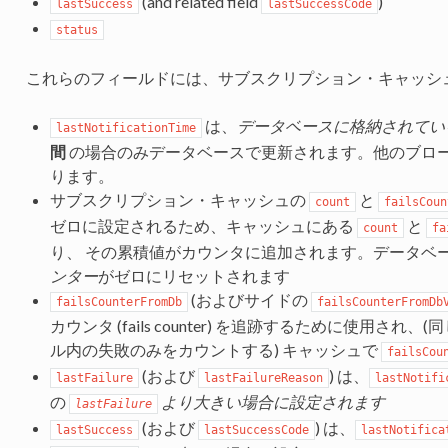
(and related field
)
lastSuccess
lastSuccessCode
status
これらのフィールドには、サブスクリプション・キャッシ
は、
データベースに格納されてい
lastNotificationTime
間
の場合のみデータベースで更新されます。他のブロ
ります。
サブスクリプション・キャッシュの
と
count
failsCoun
ゼロに設定されるため、キャッシュにある
と
count
fa
り、 その累積値がカウンタに追加されます。データベ
ンター
がゼロにリセットされます
(およびサイドの
failsCounterFromDb
failsCounterFromDb
カウンタ (fails counter) を追跡するために使用
ル内の失敗のみをカウントする) キャッシュで
failsCou
(および
) は、
lastFailure
lastFailureReason
lastNotifi
の
より大きい場合に設定されます
lastFailure
(および
) は、
lastSuccess
lastSuccessCode
lastNotifica