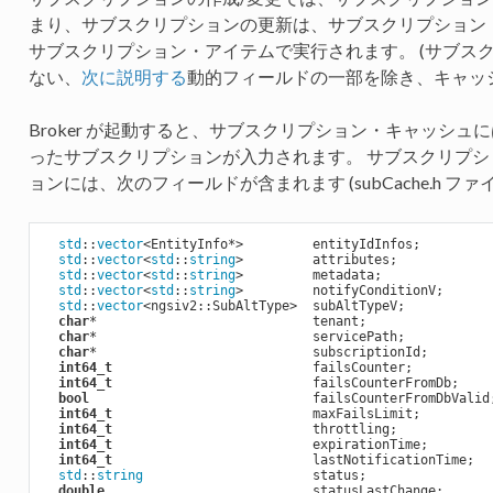
まり、サブスクリプションの更新は、サブスクリプション
サブスクリプション・アイテムで実行されます。 (サブスク
ない、
次に説明する
動的フィールドの一部を除き、キャッシ
Broker が起動すると、サブスクリプション・キャッシュに
ったサブスクリプションが入力されます。 サブスクリプ
ョンには、次のフィールドが含まれます (subCache.h 
std
::
vector
<EntityInfo*>         entityIdInfos;

std
::
vector
<
std
::
string
>         attributes;

std
::
vector
<
std
::
string
>         metadata;

std
::
vector
<
std
::
string
>         notifyConditionV;

std
::
vector
<ngsiv2::SubAltType>  subAltTypeV;

char
*                            tenant;

char
*                            servicePath;

char
*                            subscriptionId;

int64_t
                          failsCounter;

int64_t
                          failsCounterFromDb;

bool
                             failsCounterFromDbValid;
int64_t
                          maxFailsLimit;

int64_t
                          throttling;

int64_t
                          expirationTime;

int64_t
                          lastNotificationTime;

std
::
string
                      status;

double
                           statusLastChange;
