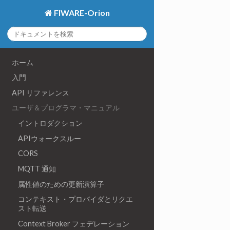
FIWARE-Orion
ホーム
入門
API リファレンス
ユーザ＆プログラマ・マニュアル
イントロダクション
APIウォークスルー
CORS
MQTT 通知
属性値のための更新演算子
コンテキスト・プロバイダとリクエ
スト転送
Context Broker フェデレーション