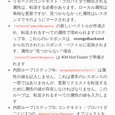
リモートのコンテキスト・プロバイダで検出される
属性は、転送する必要があります。ローカル属性は
単純な更新ですが、見つからなかった属性はレスポ
ンスでそのようにマークされます。
の新しいベクトルが作成さ
ContextElementResponse
れ、転送されるすべての属性で埋められます (ステ
ップ3)。これらのレスポンスは、
mongoBackend
から出力されたレスポンス・ベクトルに追加されま
す。属性が "見つからない" 場合、
は 404 Not Found で準備さ
ContextElementResponse
れます
内部ループ (ステップ4) :
は属
mongoUpdateContext()
性の値を記入しません。これは通常のレスポンスの
一部ではありませんが、更新リクエストを転送する
ために属性の値が存在しなければなりません。この
ループは、転送されるすべての属性の値を入力しま
す
内部ループ (ステップ5) : コンテキスト・プロバイダ
ごとに1つの
オブジェクトを
UpdateContextRequest