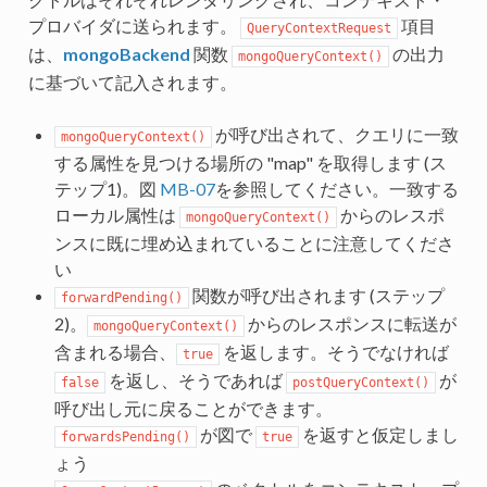
プロバイダに送られます。
項目
QueryContextRequest
は、
mongoBackend
関数
の出力
mongoQueryContext()
に基づいて記入されます。
が呼び出されて、クエリに一致
mongoQueryContext()
する属性を見つける場所の "map" を取得します (ス
テップ1)。図
MB-07
を参照してください。一致する
ローカル属性は
からのレスポ
mongoQueryContext()
ンスに既に埋め込まれていることに注意してくださ
い
関数が呼び出されます (ステップ
forwardPending()
2)。
からのレスポンスに転送が
mongoQueryContext()
含まれる場合、
を返します。そうでなければ
true
を返し、そうであれば
が
false
postQueryContext()
呼び出し元に戻ることができます。
が図で
を返すと仮定しまし
forwardsPending()
true
ょう