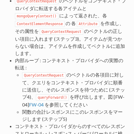
のベクトルをコンテキスト・プ
QueryContextRequest
ロバイダに転送する各アイテムと
によって返された、各
mongoQueryContext()
の 各
を作成し、
ContextElementResponse
Attribute
その属性を
のベクトルの正し
QueryContextRequest
い項目に入れます (ステップ3)。アイテムが見つか
らない場合は、アイテムを作成してベクトルに追加
します。
内部ループ : コンテキスト・プロバイダへの実際の
転送 :
のベクトルの各項目に対し
QueryContextRequest
て、クエリをコンテキスト・プロバイダに順番
に送信し、そのレスポンスを待つために (ステッ
プ4)、
を呼び出します。図 [FW-
queryForward()
04]
FW-04
を参照してください
関数の合計レスポンスにこのレスポンスをマー
ジします (ステップ5)
コンテキスト・プロバイダからのすべてのレスポン
スとローカル・レスポンス・パーツ (ローカルに検